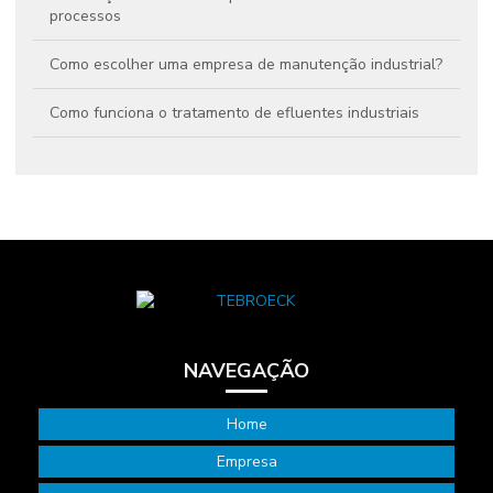
processos
Como escolher uma empresa de manutenção industrial?
Como funciona o tratamento de efluentes industriais
Conheça os principais indicadores de desempenho na
indústria
Eficiência Operacional: Saiba Como a Gestão de Ativos
Pode Ajudar
Engenharia de manutenção nas empresas: qual o seu
papel?
NAVEGAÇÃO
Facilities e sustentabilidade: aumente sua eficiência
operacional
Home
Gestão da manutenção industrial: 5 vantagens para seu
negócio
Empresa