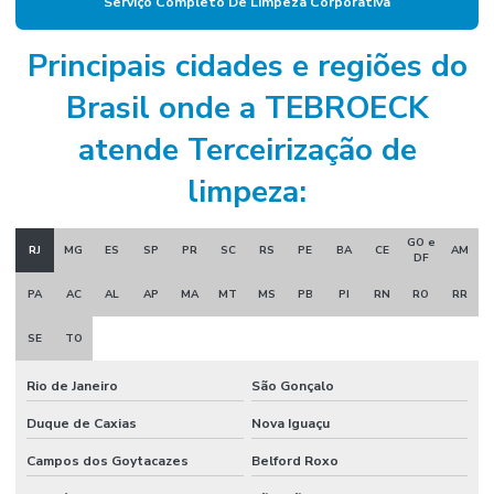
Serviço Completo De Limpeza Corporativa
Empresa de manutenção
Empresa de manutenção corporativa
Principais cidades e regiões do
Empresa de manutenção industrial
Brasil onde a TEBROECK
Empresa de manutenção preventiva
atende Terceirização de
Empresa de mão de obra industrial
limpeza:
Empresa de mão de obra técnica
GO e
RJ
MG
ES
SP
PR
SC
RS
PE
BA
CE
AM
Empresa de mão de obra terceirizada
DF
PA
AC
AL
AP
MA
MT
MS
PB
PI
RN
RO
RR
Empresa de montagem industrial
Empresa de prestação de serviços de mão de obra
SE
TO
Empresa de projeto industrial
Rio de Janeiro
São Gonçalo
Empresa de projeto de manutenção
Duque de Caxias
Nova Iguaçu
Empresa de projetos em engenharia
Campos dos Goytacazes
Belford Roxo