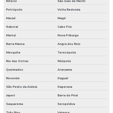
Niterói
São João de Meriti
Empresa que terceiriza mao de obra
Petrópolis
Volta Redonda
Empresa de serviço industrial
Macaé
Magé
Empresa de terceirização de mão de obra
Itaboraí
Cabo Frio
Empresas prestadoras de serviços de mão de obra terceirizada
Maricá
Nova Friburgo
Empresas que terceirizam serviços de produção
Barra Mansa
Angra dos Reis
Engenheiros terceirizados
Mesquita
Teresópolis
Equipe mao de obra temporaria e terceirizada
Rio das Ostras
Nilópolis
Facilities industrial
Queimados
Araruama
Gestão de ativos
Resende
Itaguaí
Gestão de custos de manutenção para empresas
São Pedro da Aldeia
Itaperuna
Gestão De Manutenção Preditiva
Japeri
Barra do Piraí
Saquarema
Seropédica
Gestão estratégica de ativos industriais
Três Rios
Valença