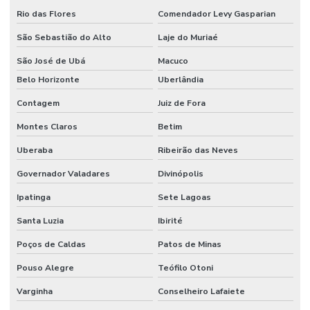
Rio das Flores
Comendador Levy Gasparian
Limpeza E Conservação
São Sebastião do Alto
Laje do Muriaé
Limpeza E Conservação De Ambientes Corporativos
São José de Ubá
Macuco
Limpeza de espaços corporativos
Belo Horizonte
Uberlândia
Limpeza Especializada Para Ambientes Comerciais
Contagem
Juiz de Fora
Limpeza Profissional De Ambientes
Montes Claros
Betim
Limpeza Profunda De Ambientes Administrativos
Uberaba
Ribeirão das Neves
Governador Valadares
Divinópolis
Limpeza Profunda De Ambientes Comerciais
Ipatinga
Sete Lagoas
Limpeza Técnica De Ambientes
Santa Luzia
Ibirité
Limpeza Técnica De Ambientes Industriais
Poços de Caldas
Patos de Minas
Limpeza Técnica De Indústrias E Escritórios
Pouso Alegre
Teófilo Otoni
Manutenção corporativa
Varginha
Conselheiro Lafaiete
Manutenção Corretiva De Edifícios