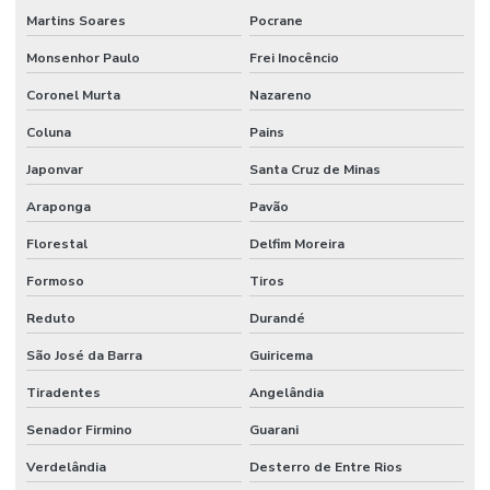
Martins Soares
Pocrane
Monsenhor Paulo
Frei Inocêncio
Coronel Murta
Nazareno
Coluna
Pains
Japonvar
Santa Cruz de Minas
Araponga
Pavão
Florestal
Delfim Moreira
Formoso
Tiros
Reduto
Durandé
São José da Barra
Guiricema
Tiradentes
Angelândia
Senador Firmino
Guarani
Verdelândia
Desterro de Entre Rios