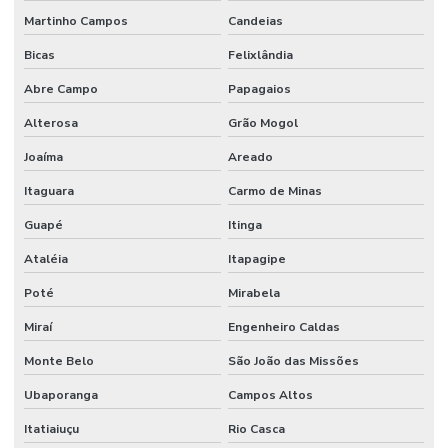
Martinho Campos
Candeias
Serviços De Impermeabilização Predial
Bicas
Felixlândia
Serviços De Manutenção Predial De Qualidade
Abre Campo
Papagaios
Serviços De Manutenção Preventiva
Alterosa
Grão Mogol
Serviços de facilities para empresas
Joaíma
Areado
Serviços de gestão de ativos industriais
Itaguara
Carmo de Minas
Serviços de gestão de ativos e manutenção
Guapé
Itinga
Serviços de manutenção industrial e corporativa
Ataléia
Itapagipe
Serviços de manutenção preventiva industrial
Poté
Mirabela
Serviços de mão de obra
Miraí
Engenheiro Caldas
Monte Belo
São João das Missões
Serviços de mão de obra terceirizada
Ubaporanga
Campos Altos
Serviços Profissionais De Manutenção Preventiva
Itatiaiuçu
Rio Casca
Serviços de terceirização de mão de obra