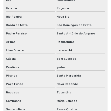
Urucuia
Peçanha
Reformas E Manutenção Predial
Rio Pomba
Nova Era
Remoção De Resíduos E Limpeza Eficaz
Borda da Mata
São Domingos do Prata
Retrofit de equipamentos industriais
Padre Paraíso
Santo Antônio do Amparo
Retrofit de instalações
Arinos
Resplendor
Serviço Completo De Limpeza Corporativa
Lima Duarte
Itacarambi
Serviço De Conservação
Cássia
Bom Sucesso
Serviço De Impermeabilização E Manutenção
Perdizes
Ipaba
Serviço De Jardinagem E Conservação
Piranga
Santa Margarida
Serviço De Limpeza De Escritórios
Poço Fundo
Nova Resende
Serviço De Limpeza Regular E Programada
Raposos
Tocantins
Serviço De Manutenção Predial Completo
Campanha
Mário Campos
Santa Juliana
Passa Quatro
Serviço De Manutenção Preditiva