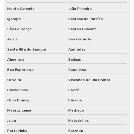
Manutenção Predial Comercial
Monte Carmelo
João Pinheiro
Manutenção Predial De Edifícios Comerciais
Igarapé
Santana do Paraíso
Manutenção Predial De Estruturas
São Lourenço
Santos Dumont
Manutenção Predial De Pequenas Obras
Arcos
São Gotardo
Santa Rita do Sapucaí
Andradas
Manutenção Predial E Serviços Técnicos
Almenara
Salinas
Manutenção Predial Para Empresas
Boa Esperança
Capelinha
Manutenção predial preventiva e corretiva
Oliveira
Visconde do Rio Branco
Manutenção Predial Residencial
Brumadinho
Caeté
Manutenção Preditiva
Ouro Branco
Iturama
Manutenção Preditiva Com Internet Das Coisas
Mateus Leme
Machado
Manutenção Preditiva Com Iot
Jaíba
Matozinhos
Manutenção Preditiva De Equipamentos
Porteirinha
Sarzedo