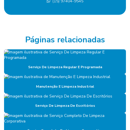
(15) 97404-9545
Eletricista terceirizado
Empresa De Manutenção Predial
Empresa De Manutenção Preventiva
Empresa De Serviços De Manutenção
Páginas relacionadas
Empresa de diagnóstico de manutenção
Empresa especializada em mão de obra terceirizada
Serviço De Limpeza Regular E Programada
Empresa de facilities
Empresa de facilities industrial
Manutenção E Limpeza Industrial
Empresa de gerenciamento de ativos
Empresa de gestão de ativos industriais
Serviço De Limpeza De Escritórios
Empresa de gestão de manutenção
Empresa gestora de ativos