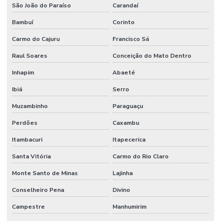
Manutenção de sistemas de climatização predial
São João do Paraíso
Carandaí
Manutenção de sistemas elétricos corporativos
Bambuí
Corinto
Carmo do Cajuru
Francisco Sá
Manutenção de sistemas elétricos industriais
Raul Soares
Conceição do Mato Dentro
Mão de obra facilities
Inhapim
Abaeté
Mão de obra de limpeza terceirizada
Ibiá
Serro
Mão de obra técnica terceirizada
Muzambinho
Paraguaçu
Mão de obra temporária e terceirização
Perdões
Caxambu
Mão de obra terceirizada
Itambacuri
Itapecerica
Mão de obra terceirizada limpeza
Santa Vitória
Carmo do Rio Claro
Mecânico terceirizado
Monte Santo de Minas
Lajinha
Melhorias Em Sistemas Elétricos
Conselheiro Pena
Divino
Monitoramento De Condições Operacionais
Campestre
Manhumirim