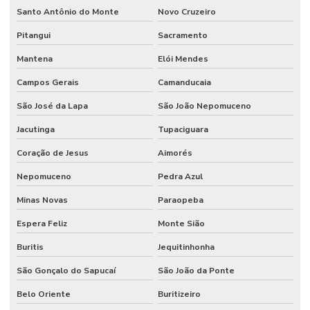
Manutenção Preventiva E Gestão De Ativos
Santo Antônio do Monte
Novo Cruzeiro
Manutenção Preventiva E Lubrificação
Pitangui
Sacramento
Mantena
Elói Mendes
Manutenção Preventiva E Segurança
Campos Gerais
Camanducaia
Manutenção Preventiva Industrial
São José da Lapa
São João Nepomuceno
Manutenção preventiva industrial
Jacutinga
Tupaciguara
Manutenção Preventiva Para Equipamentos Pesados
Coração de Jesus
Aimorés
Manutenção Preventiva Para Indústrias
Nepomuceno
Pedra Azul
Manutenção Preventiva Para Máquinas
Minas Novas
Paraopeba
Manutenção de processos industriais
Espera Feliz
Monte Sião
Manutenção de redes elétricas industriais
Buritis
Jequitinhonha
Manutenção de sistemas de ar condicionado
São Gonçalo do Sapucaí
São João da Ponte
Manutenção de sistemas de climatização comercial
Belo Oriente
Buritizeiro