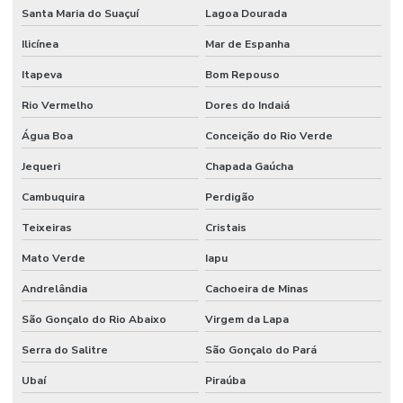
Santa Maria do Suaçuí
Lagoa Dourada
Sistemas De Monitoramento Preditivo
Ilicínea
Mar de Espanha
Soluções de engenharia e manutenção
Itapeva
Bom Repouso
Soluções de engenharia para manutenção industrial
Rio Vermelho
Dores do Indaiá
Terceirização de facilities
Água Boa
Conceição do Rio Verde
Terceirização de funcionários
Jequeri
Chapada Gaúcha
Terceirização de jardinagem
Cambuquira
Perdigão
Terceirização de limpeza
Teixeiras
Cristais
Terceirização de manutenção predial
Mato Verde
Iapu
Terceirização de mão de obra
Andrelândia
Cachoeira de Minas
São Gonçalo do Rio Abaixo
Virgem da Lapa
Terceirização de mão de obra industrial
Serra do Salitre
São Gonçalo do Pará
Terceirização de mão de obra técnica
Ubaí
Piraúba
Terceirização de serviços de manutenção predial