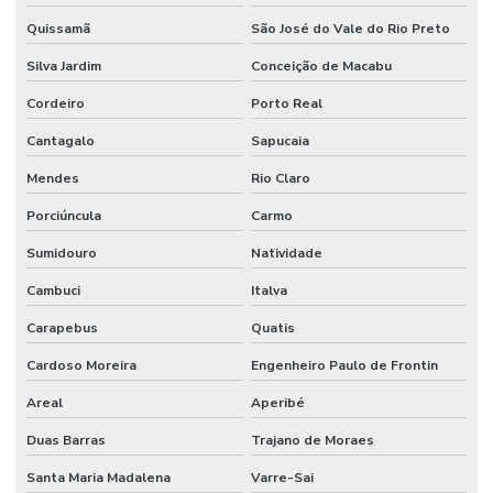
Quissamã
São José do Vale do Rio Preto
Limpeza De Áreas Industriais
Silva Jardim
Conceição de Macabu
Limpeza De Banheiros Comerciais
Cordeiro
Porto Real
Limpeza De Banheiros E Áreas Comuns
Cantagalo
Sapucaia
Limpeza De Escritórios E Ambientes Comerciais
Mendes
Rio Claro
Limpeza De Escritórios E Empresas
Porciúncula
Carmo
Limpeza De Estruturas E Pisos
Sumidouro
Natividade
Limpeza De Estruturas E Pisos Industriais
Cambuci
Italva
Limpeza De Estruturas Industriais
Carapebus
Quatis
Limpeza De Pisos Industriais
Cardoso Moreira
Engenheiro Paulo de Frontin
Areal
Aperibé
Limpeza De Pneus E Equipamentos Industriais
Duas Barras
Trajano de Moraes
Limpeza De Pós Obra E Conservação
Santa Maria Madalena
Varre-Sai
Limpeza De Recepção E Corredores