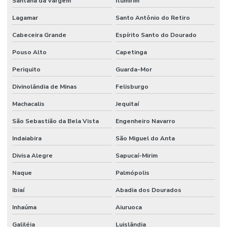
Santana da Vargem
Itumirim
Lagamar
Santo Antônio do Retiro
Cabeceira Grande
Espírito Santo do Dourado
Pouso Alto
Capetinga
Periquito
Guarda-Mor
Divinolândia de Minas
Felisburgo
Machacalis
Jequitaí
São Sebastião da Bela Vista
Engenheiro Navarro
Indaiabira
São Miguel do Anta
Divisa Alegre
Sapucaí-Mirim
Naque
Palmópolis
Ibiaí
Abadia dos Dourados
Inhaúma
Aiuruoca
Galiléia
Luislândia