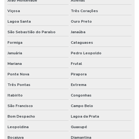
João Monlevade
Alfenas
Manutenção E Limpeza Industrial
Viçosa
Três Corações
Manutenção E Reparo De Edificações
Lagoa Santa
Ouro Preto
Manutenção elétrica preventiva
São Sebastião do Paraíso
Janaúba
Manutenção de equipamentos industriais
Formiga
Cataguases
Januária
Pedro Leopoldo
Manutenção de estações de tratamento de água
Mariana
Frutal
Manutenção e gestão de instalações comerciais
Ponte Nova
Pirapora
Manutenção industrial
Três Pontas
Extrema
Manutenção de infraestrutura empresarial
Itabirito
Congonhas
Manutenção de instalações elétricas industriais
São Francisco
Campo Belo
Manutenção Inteligente Em Indústrias
Bom Despacho
Lagoa da Prata
Manutenção Predial
Leopoldina
Guaxupé
Manutenção predial
Bocaiuva
Diamantina