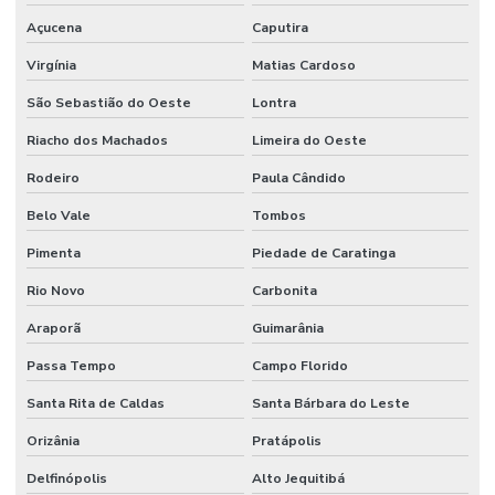
Açucena
Caputira
Virgínia
Matias Cardoso
São Sebastião do Oeste
Lontra
Riacho dos Machados
Limeira do Oeste
Rodeiro
Paula Cândido
Belo Vale
Tombos
Pimenta
Piedade de Caratinga
Rio Novo
Carbonita
Araporã
Guimarânia
Passa Tempo
Campo Florido
Santa Rita de Caldas
Santa Bárbara do Leste
Orizânia
Pratápolis
Delfinópolis
Alto Jequitibá