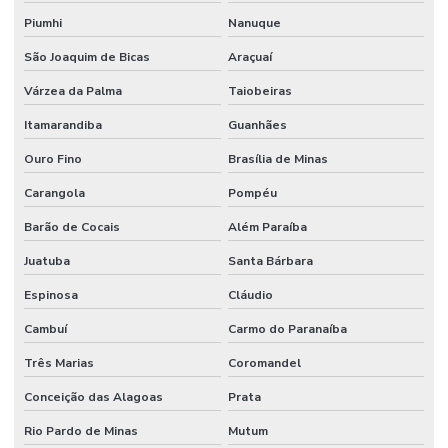
Manutenção Preditiva E Iot
Piumhi
Nanuque
Manutenção Preditiva Para Indústria
São Joaquim de Bicas
Araçuaí
Manutenção Preditiva Reduzindo Custos
Várzea da Palma
Taiobeiras
Itamarandiba
Guanhães
Manutenção Preventiva
Ouro Fino
Brasília de Minas
Manutenção preventiva
Carangola
Pompéu
Manutenção preventiva ar condicionado
Barão de Cocais
Além Paraíba
Manutenção Preventiva Com Certificação
Juatuba
Santa Bárbara
Manutenção Preventiva De Edificações
Espinosa
Cláudio
Manutenção Preventiva De Equipamentos
Cambuí
Carmo do Paranaíba
Manutenção Preventiva De Máquinas
Três Marias
Coromandel
Manutenção Preventiva De Sistemas Mecânicos
Conceição das Alagoas
Prata
Manutenção Preventiva E Corretiva
Rio Pardo de Minas
Mutum