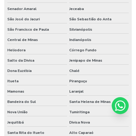
Senador Amaral
Jeceaba
São José do Jacuri
São Sebastião do Anta
São Francisco de Paula
Silvianópolis
Central de Minas
Indianópolis
Heliodora
Córrego Fundo
Salto da Divisa
Jenipapo de Minas
Dona Euzébia
Chalé
Itueta
Piranguçu
Mamonas
Laranjal
Bandeira do Sul
Santa Helena de Minas
Nova União
Tumiritinga
Jequitibá
Divisa Nova
Santa Rita do Itueto
Alto Caparaó