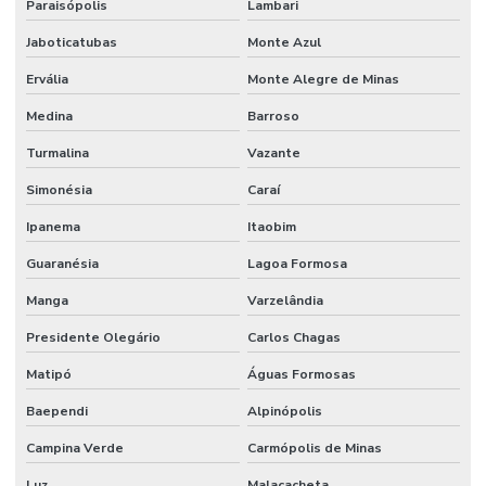
Orçamento manutenção industrial
Paraisópolis
Lambari
Jaboticatubas
Monte Azul
Orçamento de manutenção preventiva
Ervália
Monte Alegre de Minas
Planejamento De Manutenção Preventiva
Medina
Barroso
Planos De Manutenção Preventiva Para Indústrias
Turmalina
Vazante
Planos de manutenção preventiva
Simonésia
Caraí
Prevenção De Falhas Em Equipamentos
Ipanema
Itaobim
Profissionais de manutenção
Guaranésia
Lagoa Formosa
Profissional de limpeza
Manga
Varzelândia
Profissional de limpeza industrial
Presidente Olegário
Carlos Chagas
Projetos de infraestrutura e manutenção empresarial
Matipó
Águas Formosas
Rede De Manutenção Preventiva
Baependi
Alpinópolis
Reforma De Instalações Hidráulicas
Campina Verde
Carmópolis de Minas
Luz
Malacacheta
Reforma E Manutenção Predial Completa