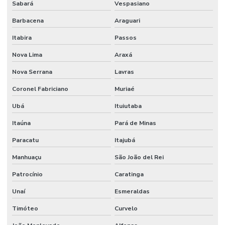
Sabará
Vespasiano
Manutenção De Climatização Predial
Barbacena
Araguari
Manutenção De Edifícios
Itabira
Passos
Manutenção De Espaços E Limpeza Segura
Nova Lima
Araxá
Manutenção De Iluminação De Edifícios
Nova Serrana
Lavras
Manutenção De Impermeabilização Predial
Coronel Fabriciano
Muriaé
Ubá
Ituiutaba
Manutenção De Jardins E Limpeza
Itaúna
Pará de Minas
Manutenção De Sistemas Elétricos
Paracatu
Itajubá
Manutenção De Sistemas Elétricos E Hidráulicos
Manhuaçu
São João del Rei
Manutenção De Sistemas Elétricos Prediais
Patrocínio
Caratinga
Manutenção De Sistemas Hidráulicos
Unaí
Esmeraldas
Manutenção De Sistemas Sanitários
Timóteo
Curvelo
Manutenção E Conservação De Ambientes