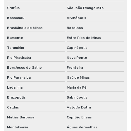
Cruzília
São João Evangelista
Serviço De Manutenção Preventiva Para Máquinas
Itanhandu
Alvinópolis
Serviço De Pintura Em Edificações
Brasilândia de Minas
Botelhos
Serviço especializado de elétrica
Itamonte
Entre Rios de Minas
Serviço Especializado Em Manutenção Preventiva
Tarumirim
Capinópolis
Serviço especializado de engenharia
Rio Piracicaba
Nova Ponte
Serviço especializado de manutenção
Bom Jesus do Galho
Fronteira
Serviço de facilities
Rio Paranaíba
Itaú de Minas
Serviço de facilities industrial
Ladainha
Maria da Fé
Serviço de infraestrutura
Brazópolis
Sabinópolis
Serviço de manutenção
Caldas
Astolfo Dutra
Matias Barbosa
Capitão Enéas
Serviço de manutenção industrial
Montalvânia
Águas Vermelhas
Serviço de montagem industrial