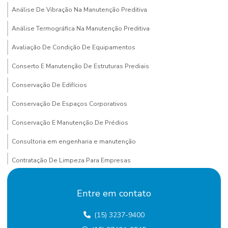
Análise De Vibração Na Manutenção Preditiva
Análise Termográfica Na Manutenção Preditiva
Avaliação De Condição De Equipamentos
Conserto E Manutenção De Estruturas Prediais
Conservação De Edifícios
Conservação De Espaços Corporativos
Conservação E Manutenção De Prédios
Consultoria em engenharia e manutenção
Contratação De Limpeza Para Empresas
Contratação De Manutenção Preditiva
Entre em contato
Contratação de mão de obra terceirizada
(15) 3237-9400
Custo terceirização mão de obra