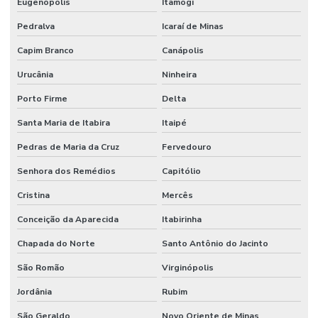
Eugenópolis
Itamogi
Pedralva
Icaraí de Minas
Capim Branco
Canápolis
Urucânia
Ninheira
Porto Firme
Delta
Santa Maria de Itabira
Itaipé
Pedras de Maria da Cruz
Fervedouro
Senhora dos Remédios
Capitólio
Cristina
Mercês
Conceição da Aparecida
Itabirinha
Chapada do Norte
Santo Antônio do Jacinto
São Romão
Virginópolis
Jordânia
Rubim
São Geraldo
Novo Oriente de Minas