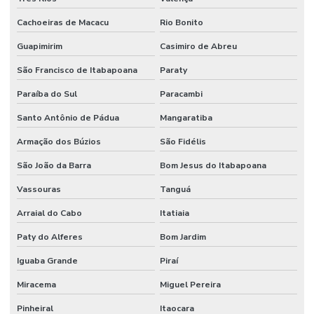
Higienização De Área Comum
Cachoeiras de Macacu
Rio Bonito
Higienização De Banheiros Comerciais
Guapimirim
Casimiro de Abreu
Higienização De Escritórios
São Francisco de Itabapoana
Paraty
Higienização De Superfícies Comerciais E Industriais
Paraíba do Sul
Paracambi
Higienização Profunda De Ambientes Comerciais
Santo Antônio de Pádua
Mangaratiba
Higienização Profunda De Escritórios E Sanitários
Armação dos Búzios
São Fidélis
Implantação De Manutenção Preditiva
São João da Barra
Bom Jesus do Itabapoana
Implementação De Manutenção Preditiva
Vassouras
Tanguá
Inspeções Regulares De Equipamentos
Arraial do Cabo
Itatiaia
Limpeza De Ambientes
Paty do Alferes
Bom Jardim
Iguaba Grande
Piraí
Limpeza De Ambientes Industriais
Miracema
Miguel Pereira
Limpeza De Áreas De Convivência
Pinheiral
Itaocara
Limpeza De Áreas Externas E Jardins