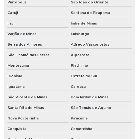
Pintópolis
São João do Oriente
Catuji
Santana de Pirapama
Ijaci
Imbé de Minas
Varjão de Minas
Luisburgo
Serra dos Aimorés
Alfredo Vasconcelos
São Thomé das Letras
Alpercata
Montezuma
Riachinho
Dionísio
Estrela do Sul
Iguatama
Careaçu
São Vicente de Minas
Bom Jardim de Minas
Santa Rita de Minas
São Tomás de Aquino
Nova Porteirinha
Piracema
Conquista
Comercinho