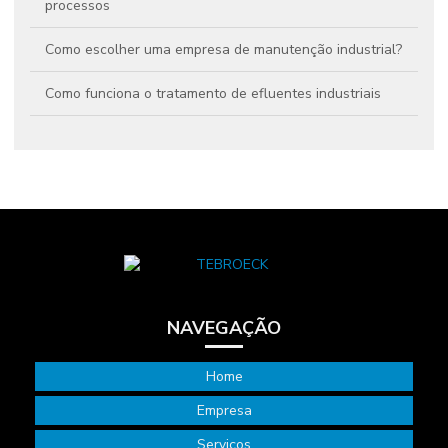
processos
Como escolher uma empresa de manutenção industrial?
Como funciona o tratamento de efluentes industriais
Conheça os principais indicadores de desempenho na
indústria
Eficiência Operacional: Saiba Como a Gestão de Ativos
Pode Ajudar
Engenharia de manutenção nas empresas: qual o seu
papel?
NAVEGAÇÃO
Facilities e sustentabilidade: aumente sua eficiência
operacional
Home
Gestão da manutenção industrial: 5 vantagens para seu
negócio
Empresa
Serviços