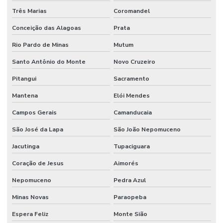
Manutenção Preventiva De Máquinas
Três Marias
Coromandel
Manutenção Preventiva De Sistemas Mecânicos
Conceição das Alagoas
Prata
Manutenção Preventiva E Corretiva
Rio Pardo de Minas
Mutum
Manutenção Preventiva E Gestão De Ativos
Santo Antônio do Monte
Novo Cruzeiro
Manutenção Preventiva E Lubrificação
Pitangui
Sacramento
Mantena
Elói Mendes
Manutenção Preventiva E Segurança
Campos Gerais
Camanducaia
Manutenção Preventiva Industrial
São José da Lapa
São João Nepomuceno
Manutenção preventiva industrial
Jacutinga
Tupaciguara
Manutenção Preventiva Para Equipamentos Pesados
Coração de Jesus
Aimorés
Manutenção Preventiva Para Indústrias
Nepomuceno
Pedra Azul
Manutenção Preventiva Para Máquinas
Minas Novas
Paraopeba
Manutenção de processos industriais
Espera Feliz
Monte Sião