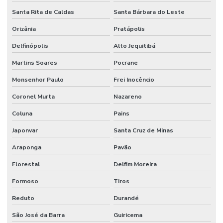
Santa Rita de Caldas
Santa Bárbara do Leste
Orizânia
Pratápolis
Delfinópolis
Alto Jequitibá
Martins Soares
Pocrane
Monsenhor Paulo
Frei Inocêncio
Coronel Murta
Nazareno
Coluna
Pains
Japonvar
Santa Cruz de Minas
Araponga
Pavão
Florestal
Delfim Moreira
Formoso
Tiros
Reduto
Durandé
São José da Barra
Guiricema