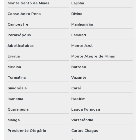
Monte Santo de Minas
Lajinha
Melhorias Em Sistemas Elétricos
Conselheiro Pena
Divino
Monitoramento De Condições Operacionais
Campestre
Manhumirim
Orçamento manutenção industrial
Paraisópolis
Lambari
Jaboticatubas
Monte Azul
Orçamento de manutenção preventiva
Ervália
Monte Alegre de Minas
Planejamento De Manutenção Preventiva
Medina
Barroso
Planos De Manutenção Preventiva Para Indústrias
Turmalina
Vazante
Planos de manutenção preventiva
Simonésia
Caraí
Prevenção De Falhas Em Equipamentos
Ipanema
Itaobim
Profissionais de manutenção
Guaranésia
Lagoa Formosa
Profissional de limpeza
Manga
Varzelândia
Profissional de limpeza industrial
Presidente Olegário
Carlos Chagas
Projetos de infraestrutura e manutenção empresarial