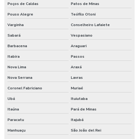
Poços de Caldas
Patos de Minas
Limpeza Técnica De Indústrias E Escritórios
Pouso Alegre
Teófilo Otoni
Manutenção corporativa
Varginha
Conselheiro Lafaiete
Manutenção Corretiva De Edifícios
Sabará
Vespasiano
Manutenção De Climatização Predial
Barbacena
Araguari
Manutenção De Edifícios
Itabira
Passos
Manutenção De Espaços E Limpeza Segura
Nova Lima
Araxá
Manutenção De Iluminação De Edifícios
Nova Serrana
Lavras
Manutenção De Impermeabilização Predial
Coronel Fabriciano
Muriaé
Ubá
Ituiutaba
Manutenção De Jardins E Limpeza
Itaúna
Pará de Minas
Manutenção De Sistemas Elétricos
Paracatu
Itajubá
Manutenção De Sistemas Elétricos E Hidráulicos
Manhuaçu
São João del Rei
Manutenção De Sistemas Elétricos Prediais