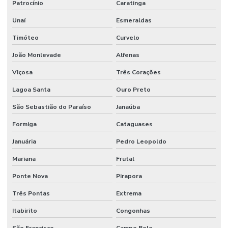
Patrocínio
Caratinga
Manutenção De Sistemas Hidráulicos
Unaí
Esmeraldas
Manutenção De Sistemas Sanitários
Timóteo
Curvelo
Manutenção E Conservação De Ambientes
João Monlevade
Alfenas
Manutenção E Limpeza Industrial
Viçosa
Três Corações
Manutenção E Reparo De Edificações
Lagoa Santa
Ouro Preto
Manutenção elétrica preventiva
São Sebastião do Paraíso
Janaúba
Manutenção de equipamentos industriais
Formiga
Cataguases
Januária
Pedro Leopoldo
Manutenção de estações de tratamento de água
Mariana
Frutal
Manutenção e gestão de instalações comerciais
Ponte Nova
Pirapora
Manutenção industrial
Três Pontas
Extrema
Manutenção de infraestrutura empresarial
Itabirito
Congonhas
Manutenção de instalações elétricas industriais
São Francisco
Campo Belo