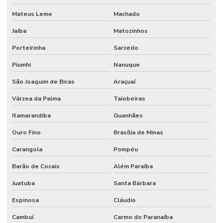
Manutenção Preditiva Com Internet Das Coisas
Mateus Leme
Machado
Manutenção Preditiva Com Iot
Jaíba
Matozinhos
Manutenção Preditiva De Equipamentos
Porteirinha
Sarzedo
Manutenção Preditiva E Iot
Piumhi
Nanuque
Manutenção Preditiva Para Indústria
São Joaquim de Bicas
Araçuaí
Manutenção Preditiva Reduzindo Custos
Várzea da Palma
Taiobeiras
Itamarandiba
Guanhães
Manutenção Preventiva
Ouro Fino
Brasília de Minas
Manutenção preventiva
Carangola
Pompéu
Manutenção preventiva ar condicionado
Barão de Cocais
Além Paraíba
Manutenção Preventiva Com Certificação
Juatuba
Santa Bárbara
Manutenção Preventiva De Edificações
Espinosa
Cláudio
Manutenção Preventiva De Equipamentos
Cambuí
Carmo do Paranaíba