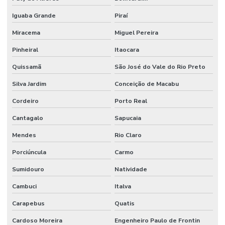
Iguaba Grande
Piraí
Limpeza De Ambientes Industriais
Miracema
Miguel Pereira
Limpeza De Áreas De Convivência
Pinheiral
Itaocara
Limpeza De Áreas Externas E Jardins
Quissamã
São José do Vale do Rio Preto
Limpeza De Áreas Industriais
Silva Jardim
Conceição de Macabu
Limpeza De Banheiros Comerciais
Cordeiro
Porto Real
Limpeza De Banheiros E Áreas Comuns
Cantagalo
Sapucaia
Limpeza De Escritórios E Ambientes Comerciais
Mendes
Rio Claro
Limpeza De Escritórios E Empresas
Porciúncula
Carmo
Limpeza De Estruturas E Pisos
Sumidouro
Natividade
Limpeza De Estruturas E Pisos Industriais
Cambuci
Italva
Limpeza De Estruturas Industriais
Carapebus
Quatis
Limpeza De Pisos Industriais
Cardoso Moreira
Engenheiro Paulo de Frontin