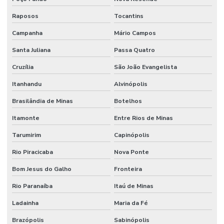
Serviço De Limpeza Regular E Programada
Raposos
Tocantins
Serviço De Manutenção Predial Completo
Campanha
Mário Campos
Santa Juliana
Passa Quatro
Serviço De Manutenção Preditiva
Cruzília
São João Evangelista
Serviço De Manutenção Preventiva Para Máquinas
Itanhandu
Alvinópolis
Serviço De Pintura Em Edificações
Brasilândia de Minas
Botelhos
Serviço especializado de elétrica
Itamonte
Entre Rios de Minas
Serviço Especializado Em Manutenção Preventiva
Tarumirim
Capinópolis
Serviço especializado de engenharia
Rio Piracicaba
Nova Ponte
Serviço especializado de manutenção
Bom Jesus do Galho
Fronteira
Serviço de facilities
Rio Paranaíba
Itaú de Minas
Serviço de facilities industrial
Ladainha
Maria da Fé
Serviço de infraestrutura
Brazópolis
Sabinópolis