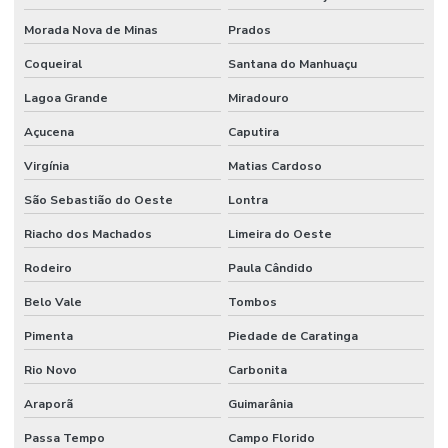
Morada Nova de Minas
Prados
Coqueiral
Santana do Manhuaçu
Lagoa Grande
Miradouro
Açucena
Caputira
Virgínia
Matias Cardoso
São Sebastião do Oeste
Lontra
Riacho dos Machados
Limeira do Oeste
Rodeiro
Paula Cândido
Belo Vale
Tombos
Pimenta
Piedade de Caratinga
Rio Novo
Carbonita
Araporã
Guimarânia
Passa Tempo
Campo Florido