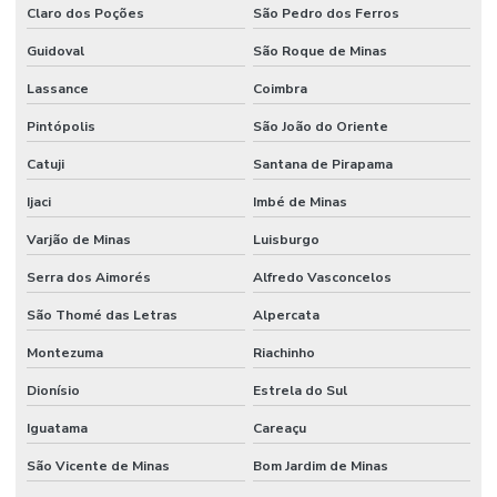
Claro dos Poções
São Pedro dos Ferros
Guidoval
São Roque de Minas
Lassance
Coimbra
Pintópolis
São João do Oriente
Catuji
Santana de Pirapama
Ijaci
Imbé de Minas
Varjão de Minas
Luisburgo
Serra dos Aimorés
Alfredo Vasconcelos
São Thomé das Letras
Alpercata
Montezuma
Riachinho
Dionísio
Estrela do Sul
Iguatama
Careaçu
São Vicente de Minas
Bom Jardim de Minas