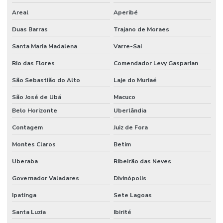
Areal
Aperibé
Limpeza De Pneus E Equipamentos Industriais
Duas Barras
Trajano de Moraes
Limpeza De Pós Obra E Conservação
Santa Maria Madalena
Varre-Sai
Limpeza De Recepção E Corredores
Rio das Flores
Comendador Levy Gasparian
Limpeza E Conservação
São Sebastião do Alto
Laje do Muriaé
Limpeza E Conservação De Ambientes Corporativos
São José de Ubá
Macuco
Limpeza de espaços corporativos
Belo Horizonte
Uberlândia
Limpeza Especializada Para Ambientes Comerciais
Contagem
Juiz de Fora
Limpeza Profissional De Ambientes
Montes Claros
Betim
Limpeza Profunda De Ambientes Administrativos
Uberaba
Ribeirão das Neves
Governador Valadares
Divinópolis
Limpeza Profunda De Ambientes Comerciais
Ipatinga
Sete Lagoas
Limpeza Técnica De Ambientes
Santa Luzia
Ibirité
Limpeza Técnica De Ambientes Industriais