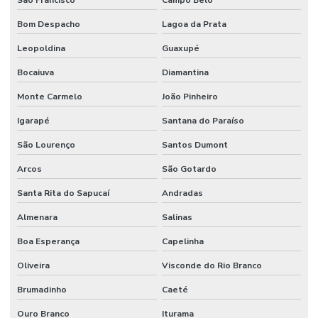
Manutenção Inteligente Em Indústrias
Bom Despacho
Lagoa da Prata
Manutenção Predial
Leopoldina
Guaxupé
Manutenção predial
Bocaiuva
Diamantina
Manutenção Predial Comercial
Monte Carmelo
João Pinheiro
Manutenção Predial De Edifícios Comerciais
Igarapé
Santana do Paraíso
Manutenção Predial De Estruturas
São Lourenço
Santos Dumont
Manutenção Predial De Pequenas Obras
Arcos
São Gotardo
Santa Rita do Sapucaí
Andradas
Manutenção Predial E Serviços Técnicos
Almenara
Salinas
Manutenção Predial Para Empresas
Boa Esperança
Capelinha
Manutenção predial preventiva e corretiva
Oliveira
Visconde do Rio Branco
Manutenção Predial Residencial
Brumadinho
Caeté
Manutenção Preditiva
Ouro Branco
Iturama