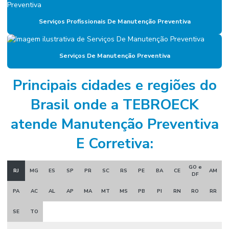
Empresa de gestão de ativos industriais
Serviços Profissionais De Manutenção Preventiva
Empresa de gestão de manutenção
Empresa gestora de ativos
Serviços De Manutenção Preventiva
Empresa de manutenção
Empresa de manutenção corporativa
Principais cidades e regiões do
Empresa de manutenção industrial
Brasil onde a TEBROECK
Empresa de manutenção preventiva
atende Manutenção Preventiva
Empresa de mão de obra industrial
E Corretiva:
Empresa de mão de obra técnica
GO e
RJ
MG
ES
SP
PR
SC
RS
PE
BA
CE
AM
Empresa de mão de obra terceirizada
DF
PA
AC
AL
AP
MA
MT
MS
PB
PI
RN
RO
RR
Empresa de montagem industrial
Empresa de prestação de serviços de mão de obra
SE
TO