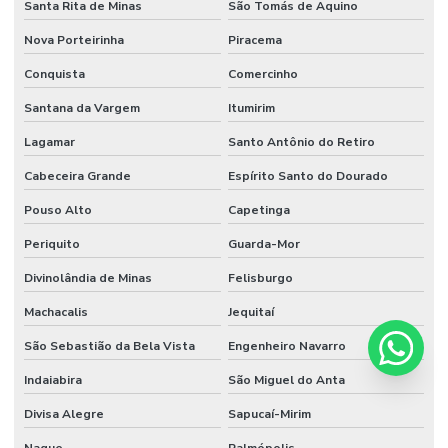
Santa Rita de Minas
São Tomás de Aquino
Nova Porteirinha
Piracema
Conquista
Comercinho
Santana da Vargem
Itumirim
Lagamar
Santo Antônio do Retiro
Cabeceira Grande
Espírito Santo do Dourado
Pouso Alto
Capetinga
Periquito
Guarda-Mor
Divinolândia de Minas
Felisburgo
Machacalis
Jequitaí
São Sebastião da Bela Vista
Engenheiro Navarro
Indaiabira
São Miguel do Anta
Divisa Alegre
Sapucaí-Mirim
Naque
Palmópolis