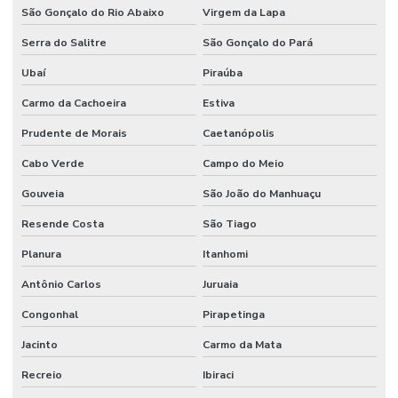
São Gonçalo do Rio Abaixo
Virgem da Lapa
Terceirização de mão de obra industrial
Serra do Salitre
São Gonçalo do Pará
Terceirização de mão de obra técnica
Ubaí
Piraúba
Terceirização de serviços de manutenção predial
Carmo da Cachoeira
Estiva
Prudente de Morais
Caetanópolis
Cabo Verde
Campo do Meio
Gouveia
São João do Manhuaçu
Resende Costa
São Tiago
Planura
Itanhomi
Antônio Carlos
Juruaia
Congonhal
Pirapetinga
Jacinto
Carmo da Mata
Recreio
Ibiraci