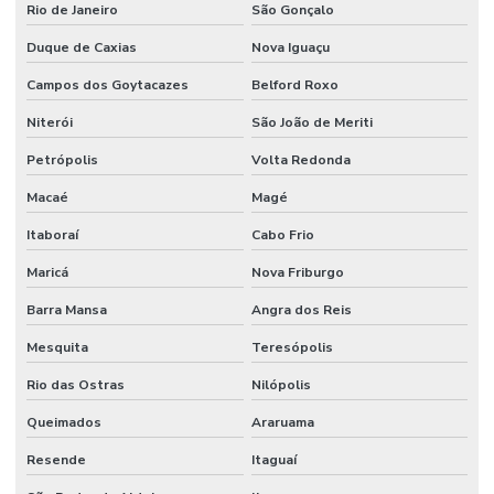
Empresa de projeto industrial
Rio de Janeiro
São Gonçalo
Empresa de projeto de manutenção
Duque de Caxias
Nova Iguaçu
Empresa de projetos em engenharia
Campos dos Goytacazes
Belford Roxo
Niterói
São João de Meriti
Empresa que terceiriza mao de obra
Petrópolis
Volta Redonda
Empresa de serviço industrial
Macaé
Magé
Empresa de terceirização de mão de obra
Itaboraí
Cabo Frio
Empresas prestadoras de serviços de mão de obra terceirizada
Maricá
Nova Friburgo
Empresas que terceirizam serviços de produção
Barra Mansa
Angra dos Reis
Engenheiros terceirizados
Mesquita
Teresópolis
Equipe mao de obra temporaria e terceirizada
Rio das Ostras
Nilópolis
Facilities industrial
Queimados
Araruama
Gestão de ativos
Resende
Itaguaí
Gestão de custos de manutenção para empresas