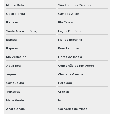
Monte Belo
São João das Missões
Serviços de mão de obra terceirizada
Ubaporanga
Campos Altos
Serviços Profissionais De Manutenção Preventiva
Itatiaiuçu
Rio Casca
Serviços de terceirização de mão de obra
Santa Maria do Suaçuí
Lagoa Dourada
Sistemas De Monitoramento Preditivo
Ilicínea
Mar de Espanha
Soluções de engenharia e manutenção
Itapeva
Bom Repouso
Soluções de engenharia para manutenção industrial
Rio Vermelho
Dores do Indaiá
Terceirização de facilities
Água Boa
Conceição do Rio Verde
Terceirização de funcionários
Jequeri
Chapada Gaúcha
Terceirização de jardinagem
Cambuquira
Perdigão
Terceirização de limpeza
Teixeiras
Cristais
Terceirização de manutenção predial
Mato Verde
Iapu
Terceirização de mão de obra
Andrelândia
Cachoeira de Minas