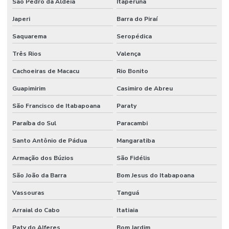
São Pedro da Aldeia
Itaperuna
Gestão De Manutenção Preditiva
Japeri
Barra do Piraí
Saquarema
Seropédica
Gestão estratégica de ativos industriais
Três Rios
Valença
Higienização De Área Comum
Cachoeiras de Macacu
Rio Bonito
Higienização De Banheiros Comerciais
Guapimirim
Casimiro de Abreu
Higienização De Escritórios
São Francisco de Itabapoana
Paraty
Higienização De Superfícies Comerciais E Industriais
Paraíba do Sul
Paracambi
Higienização Profunda De Ambientes Comerciais
Santo Antônio de Pádua
Mangaratiba
Higienização Profunda De Escritórios E Sanitários
Armação dos Búzios
São Fidélis
Implantação De Manutenção Preditiva
São João da Barra
Bom Jesus do Itabapoana
Implementação De Manutenção Preditiva
Vassouras
Tanguá
Inspeções Regulares De Equipamentos
Arraial do Cabo
Itatiaia
Limpeza De Ambientes
Paty do Alferes
Bom Jardim