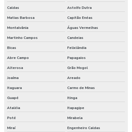
Serviço de manutenção
Caldas
Astolfo Dutra
Matias Barbosa
Capitão Enéas
Serviço de manutenção industrial
Montalvânia
Águas Vermelhas
Serviço de montagem industrial
Martinho Campos
Candeias
Serviços De Impermeabilização Predial
Bicas
Felixlândia
Serviços De Manutenção Predial De Qualidade
Abre Campo
Papagaios
Serviços De Manutenção Preventiva
Alterosa
Grão Mogol
Serviços de facilities para empresas
Joaíma
Areado
Serviços de gestão de ativos industriais
Itaguara
Carmo de Minas
Serviços de gestão de ativos e manutenção
Guapé
Itinga
Serviços de manutenção industrial e corporativa
Ataléia
Itapagipe
Serviços de manutenção preventiva industrial
Poté
Mirabela
Serviços de mão de obra
Miraí
Engenheiro Caldas