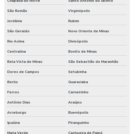
Chapada do Norte
Santo Antônio do Jacinto
São Romão
Virginópolis
Jordânia
Rubim
São Geraldo
Novo Oriente de Minas
Rio Acima
Divisópolis
Centralina
Bonito de Minas
Bela Vista de Minas
São Sebastião do Maranhão
Dores de Campos
Setubinha
Berilo
Guaraciaba
Ferros
Carneirinho
Antônio Dias
Araújos
Arceburgo
Buenópolis
Ipuiúna
Piranguinho
Mata Verde
Cachoeira de Pajeú