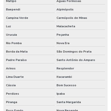
Matipó
Águas Formosas
Rede De Manutenção Preventiva
Baependi
Alpinópolis
Reforma De Instalações Hidráulicas
Campina Verde
Carmópolis de Minas
Luz
Malacacheta
Reforma E Manutenção Predial Completa
Urucuia
Peçanha
Reformas E Manutenção Predial
Rio Pomba
Nova Era
Remoção De Resíduos E Limpeza Eficaz
Borda da Mata
São Domingos do Prata
Retrofit de equipamentos industriais
Padre Paraíso
Santo Antônio do Amparo
Retrofit de instalações
Arinos
Resplendor
Serviço Completo De Limpeza Corporativa
Lima Duarte
Itacarambi
Serviço De Conservação
Cássia
Bom Sucesso
Serviço De Impermeabilização E Manutenção
Perdizes
Ipaba
Serviço De Jardinagem E Conservação
Piranga
Santa Margarida
Serviço De Limpeza De Escritórios
Poço Fundo
Nova Resende