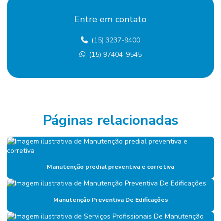
Contratação De Manutenção Preditiva
Entre em contato
Contratação de mão de obra terceirizada
(15) 3237-9400
Custo terceirização mão de obra
(15) 97404-9545
Eletricista terceirizado
Empresa De Manutenção Predial
Empresa De Manutenção Preventiva
Empresa De Serviços De Manutenção
Páginas relacionadas
Empresa de diagnóstico de manutenção
Empresa especializada em mão de obra terceirizada
Manutenção predial preventiva e corretiva
Empresa de facilities
Empresa de facilities industrial
Manutenção Preventiva De Edificações
Empresa de gerenciamento de ativos