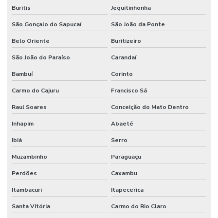
Manutenção de redes elétricas industriais
Buritis
Jequitinhonha
Manutenção de sistemas de ar condicionado
São Gonçalo do Sapucaí
São João da Ponte
Manutenção de sistemas de climatização comercial
Belo Oriente
Buritizeiro
Manutenção de sistemas de climatização predial
São João do Paraíso
Carandaí
Manutenção de sistemas elétricos corporativos
Bambuí
Corinto
Carmo do Cajuru
Francisco Sá
Manutenção de sistemas elétricos industriais
Raul Soares
Conceição do Mato Dentro
Mão de obra facilities
Inhapim
Abaeté
Mão de obra de limpeza terceirizada
Ibiá
Serro
Mão de obra técnica terceirizada
Muzambinho
Paraguaçu
Mão de obra temporária e terceirização
Perdões
Caxambu
Mão de obra terceirizada
Itambacuri
Itapecerica
Mão de obra terceirizada limpeza
Santa Vitória
Carmo do Rio Claro
Mecânico terceirizado