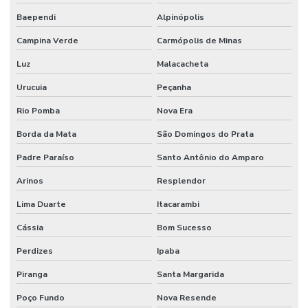
Projetos de infraestrutura e manutenção empresarial
Baependi
Alpinópolis
Rede De Manutenção Preventiva
Campina Verde
Carmópolis de Minas
Luz
Malacacheta
Reforma De Instalações Hidráulicas
Urucuia
Peçanha
Reforma E Manutenção Predial Completa
Rio Pomba
Nova Era
Reformas E Manutenção Predial
Borda da Mata
São Domingos do Prata
Remoção De Resíduos E Limpeza Eficaz
Padre Paraíso
Santo Antônio do Amparo
Retrofit de equipamentos industriais
Arinos
Resplendor
Retrofit de instalações
Lima Duarte
Itacarambi
Serviço Completo De Limpeza Corporativa
Cássia
Bom Sucesso
Serviço De Conservação
Perdizes
Ipaba
Serviço De Impermeabilização E Manutenção
Piranga
Santa Margarida
Serviço De Jardinagem E Conservação
Poço Fundo
Nova Resende