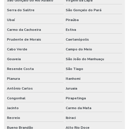
São Gonçalo do Rio Abaixo
Virgem da Lapa
Terceirização de mão de obra
Serra do Salitre
São Gonçalo do Pará
Terceirização de mão de obra industrial
Ubaí
Piraúba
Terceirização de mão de obra técnica
Carmo da Cachoeira
Estiva
Terceirização de serviços de manutenção predial
Prudente de Morais
Caetanópolis
Cabo Verde
Campo do Meio
Gouveia
São João do Manhuaçu
Resende Costa
São Tiago
Planura
Itanhomi
Antônio Carlos
Juruaia
Congonhal
Pirapetinga
Jacinto
Carmo da Mata
Recreio
Ibiraci
Bueno Brandão
Alto Rio Doce