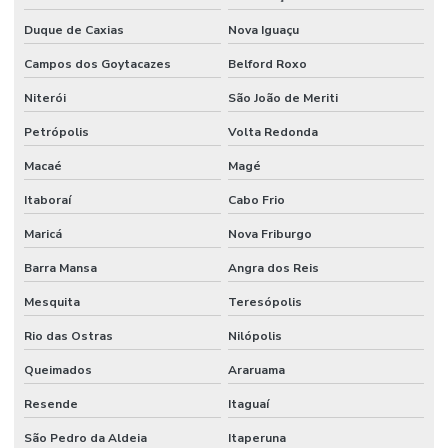
Empresa de projeto industrial
Duque de Caxias
Nova Iguaçu
Campos dos Goytacazes
Belford Roxo
Empresa de projeto de manutenção
Niterói
São João de Meriti
Empresa de projetos em engenharia
Petrópolis
Volta Redonda
Empresa que terceiriza mao de obra
Macaé
Magé
Empresa de serviço industrial
Itaboraí
Cabo Frio
Empresa de terceirização de mão de obra
Maricá
Nova Friburgo
Empresas prestadoras de serviços de mão de obra terceirizada
Barra Mansa
Angra dos Reis
Empresas que terceirizam serviços de produção
Mesquita
Teresópolis
Engenheiros terceirizados
Rio das Ostras
Nilópolis
Equipe mao de obra temporaria e terceirizada
Queimados
Araruama
Facilities industrial
Resende
Itaguaí
Gestão de ativos
São Pedro da Aldeia
Itaperuna