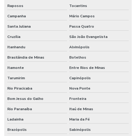
Serviço De Limpeza De Escritórios
Raposos
Tocantins
Campanha
Mário Campos
Serviço De Limpeza Regular E Programada
Santa Juliana
Passa Quatro
Serviço De Manutenção Predial Completo
Cruzília
São João Evangelista
Serviço De Manutenção Preditiva
Itanhandu
Alvinópolis
Serviço De Manutenção Preventiva Para Máquinas
Brasilândia de Minas
Botelhos
Serviço De Pintura Em Edificações
Itamonte
Entre Rios de Minas
Serviço especializado de elétrica
Tarumirim
Capinópolis
Serviço Especializado Em Manutenção Preventiva
Rio Piracicaba
Nova Ponte
Serviço especializado de engenharia
Bom Jesus do Galho
Fronteira
Serviço especializado de manutenção
Rio Paranaíba
Itaú de Minas
Serviço de facilities
Ladainha
Maria da Fé
Serviço de facilities industrial
Brazópolis
Sabinópolis