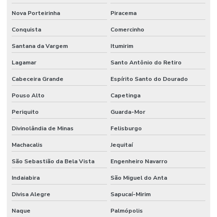
Nova Porteirinha
Piracema
Conquista
Comercinho
Santana da Vargem
Itumirim
Lagamar
Santo Antônio do Retiro
Cabeceira Grande
Espírito Santo do Dourado
Pouso Alto
Capetinga
Periquito
Guarda-Mor
Divinolândia de Minas
Felisburgo
Machacalis
Jequitaí
São Sebastião da Bela Vista
Engenheiro Navarro
Indaiabira
São Miguel do Anta
Divisa Alegre
Sapucaí-Mirim
Naque
Palmópolis