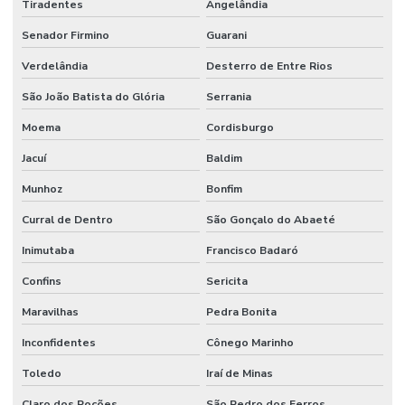
Tiradentes
Angelândia
Senador Firmino
Guarani
Verdelândia
Desterro de Entre Rios
São João Batista do Glória
Serrania
Moema
Cordisburgo
Jacuí
Baldim
Munhoz
Bonfim
Curral de Dentro
São Gonçalo do Abaeté
Inimutaba
Francisco Badaró
Confins
Sericita
Maravilhas
Pedra Bonita
Inconfidentes
Cônego Marinho
Toledo
Iraí de Minas
Claro dos Poções
São Pedro dos Ferros