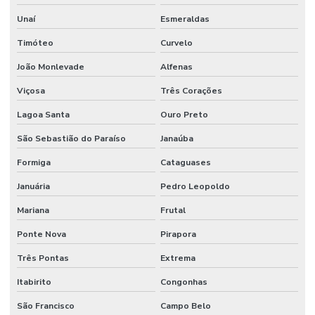
Manutenção De Sistemas Elétricos Prediais
Unaí
Esmeraldas
Manutenção De Sistemas Hidráulicos
Timóteo
Curvelo
Manutenção De Sistemas Sanitários
João Monlevade
Alfenas
Manutenção E Conservação De Ambientes
Viçosa
Três Corações
Manutenção E Limpeza Industrial
Lagoa Santa
Ouro Preto
Manutenção E Reparo De Edificações
São Sebastião do Paraíso
Janaúba
Manutenção elétrica preventiva
Formiga
Cataguases
Januária
Pedro Leopoldo
Manutenção de equipamentos industriais
Mariana
Frutal
Manutenção de estações de tratamento de água
Ponte Nova
Pirapora
Manutenção e gestão de instalações comerciais
Três Pontas
Extrema
Manutenção industrial
Itabirito
Congonhas
Manutenção de infraestrutura empresarial
São Francisco
Campo Belo