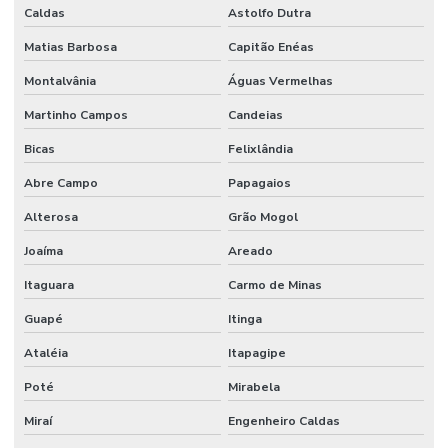
Serviço de infraestrutura
Caldas
Astolfo Dutra
Matias Barbosa
Capitão Enéas
Serviço de manutenção
Montalvânia
Águas Vermelhas
Serviço de manutenção industrial
Martinho Campos
Candeias
Serviço de montagem industrial
Bicas
Felixlândia
Serviços De Impermeabilização Predial
Abre Campo
Papagaios
Serviços De Manutenção Predial De Qualidade
Alterosa
Grão Mogol
Serviços De Manutenção Preventiva
Joaíma
Areado
Serviços de facilities para empresas
Itaguara
Carmo de Minas
Serviços de gestão de ativos industriais
Guapé
Itinga
Serviços de gestão de ativos e manutenção
Ataléia
Itapagipe
Serviços de manutenção industrial e corporativa
Poté
Mirabela
Serviços de manutenção preventiva industrial
Miraí
Engenheiro Caldas