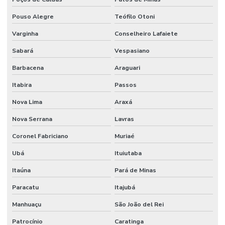
Limpeza Técnica De Ambientes Industriais
Pouso Alegre
Teófilo Otoni
Limpeza Técnica De Indústrias E Escritórios
Varginha
Conselheiro Lafaiete
Manutenção corporativa
Sabará
Vespasiano
Manutenção Corretiva De Edifícios
Barbacena
Araguari
Manutenção De Climatização Predial
Itabira
Passos
Manutenção De Edifícios
Nova Lima
Araxá
Manutenção De Espaços E Limpeza Segura
Nova Serrana
Lavras
Manutenção De Iluminação De Edifícios
Coronel Fabriciano
Muriaé
Ubá
Ituiutaba
Manutenção De Impermeabilização Predial
Itaúna
Pará de Minas
Manutenção De Jardins E Limpeza
Paracatu
Itajubá
Manutenção De Sistemas Elétricos
Manhuaçu
São João del Rei
Manutenção De Sistemas Elétricos E Hidráulicos
Patrocínio
Caratinga