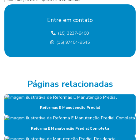
Contratação De Manutenção Preditiva
Entre em contato
Contratação de mão de obra terceirizada
(15) 3237-9400
Custo terceirização mão de obra
(15) 97404-9545
Eletricista terceirizado
Empresa De Manutenção Predial
Empresa De Manutenção Preventiva
Empresa De Serviços De Manutenção
Páginas relacionadas
Empresa de diagnóstico de manutenção
Empresa especializada em mão de obra terceirizada
Reformas E Manutenção Predial
Empresa de facilities
Empresa de facilities industrial
Reforma E Manutenção Predial Completa
Empresa de gerenciamento de ativos