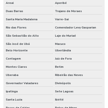
Areal
Aperibé
Limpeza De Pisos Industriais
Duas Barras
Trajano de Moraes
Limpeza De Pneus E Equipamentos Industriais
Santa Maria Madalena
Varre-Sai
Limpeza De Pós Obra E Conservação
Rio das Flores
Comendador Levy Gasparian
Limpeza De Recepção E Corredores
São Sebastião do Alto
Laje do Muriaé
Limpeza E Conservação
São José de Ubá
Macuco
Limpeza E Conservação De Ambientes Corporativos
Belo Horizonte
Uberlândia
Limpeza de espaços corporativos
Contagem
Juiz de Fora
Limpeza Especializada Para Ambientes Comerciais
Montes Claros
Betim
Uberaba
Ribeirão das Neves
Limpeza Profissional De Ambientes
Governador Valadares
Divinópolis
Limpeza Profunda De Ambientes Administrativos
Ipatinga
Sete Lagoas
Limpeza Profunda De Ambientes Comerciais
Santa Luzia
Ibirité
Limpeza Técnica De Ambientes
Poços de Caldas
Patos de Minas