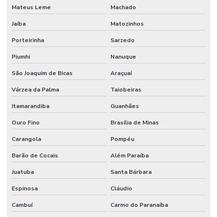
Mateus Leme
Machado
Manutenção Preditiva Com Internet Das Coisas
Jaíba
Matozinhos
Manutenção Preditiva Com Iot
Porteirinha
Sarzedo
Manutenção Preditiva De Equipamentos
Piumhi
Nanuque
Manutenção Preditiva E Iot
São Joaquim de Bicas
Araçuaí
Manutenção Preditiva Para Indústria
Várzea da Palma
Taiobeiras
Itamarandiba
Guanhães
Manutenção Preditiva Reduzindo Custos
Ouro Fino
Brasília de Minas
Manutenção Preventiva
Carangola
Pompéu
Manutenção preventiva
Barão de Cocais
Além Paraíba
Manutenção preventiva ar condicionado
Juatuba
Santa Bárbara
Manutenção Preventiva Com Certificação
Espinosa
Cláudio
Manutenção Preventiva De Edificações
Cambuí
Carmo do Paranaíba
Manutenção Preventiva De Equipamentos