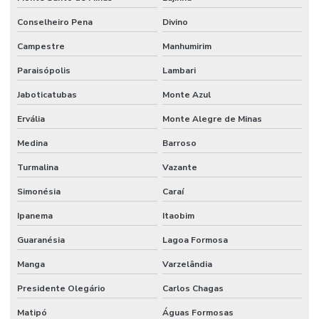
Mecânico terceirizado
Conselheiro Pena
Divino
Melhorias Em Sistemas Elétricos
Campestre
Manhumirim
Monitoramento De Condições Operacionais
Paraisópolis
Lambari
Jaboticatubas
Monte Azul
Orçamento manutenção industrial
Ervália
Monte Alegre de Minas
Orçamento de manutenção preventiva
Medina
Barroso
Planejamento De Manutenção Preventiva
Turmalina
Vazante
Planos De Manutenção Preventiva Para Indústrias
Simonésia
Caraí
Planos de manutenção preventiva
Ipanema
Itaobim
Prevenção De Falhas Em Equipamentos
Guaranésia
Lagoa Formosa
Profissionais de manutenção
Manga
Varzelândia
Profissional de limpeza
Presidente Olegário
Carlos Chagas
Profissional de limpeza industrial
Matipó
Águas Formosas