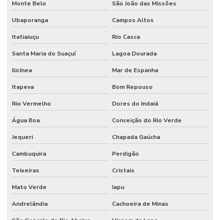
Monte Belo
São João das Missões
Serviços de mão de obra
Ubaporanga
Campos Altos
Serviços de mão de obra terceirizada
Itatiaiuçu
Rio Casca
Serviços Profissionais De Manutenção Preventiva
Santa Maria do Suaçuí
Lagoa Dourada
Serviços de terceirização de mão de obra
Ilicínea
Mar de Espanha
Sistemas De Monitoramento Preditivo
Itapeva
Bom Repouso
Soluções de engenharia e manutenção
Rio Vermelho
Dores do Indaiá
Soluções de engenharia para manutenção industrial
Água Boa
Conceição do Rio Verde
Terceirização de facilities
Jequeri
Chapada Gaúcha
Terceirização de funcionários
Cambuquira
Perdigão
Terceirização de jardinagem
Teixeiras
Cristais
Terceirização de limpeza
Mato Verde
Iapu
Andrelândia
Cachoeira de Minas
Terceirização de manutenção predial