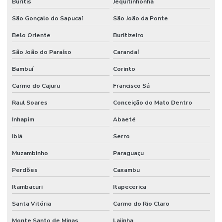
Buritis
Jequitinhonha
Manutenção de redes elétricas industriais
São Gonçalo do Sapucaí
São João da Ponte
Manutenção de sistemas de ar condicionado
Belo Oriente
Buritizeiro
Manutenção de sistemas de climatização comercial
São João do Paraíso
Carandaí
Bambuí
Corinto
Manutenção de sistemas de climatização predial
Carmo do Cajuru
Francisco Sá
Manutenção de sistemas elétricos corporativos
Raul Soares
Conceição do Mato Dentro
Manutenção de sistemas elétricos industriais
Inhapim
Abaeté
Mão de obra facilities
Ibiá
Serro
Mão de obra de limpeza terceirizada
Muzambinho
Paraguaçu
Mão de obra técnica terceirizada
Perdões
Caxambu
Mão de obra temporária e terceirização
Itambacuri
Itapecerica
Mão de obra terceirizada
Santa Vitória
Carmo do Rio Claro
Mão de obra terceirizada limpeza
Monte Santo de Minas
Lajinha