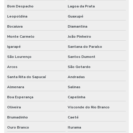
Manutenção de instalações elétricas industriais
Bom Despacho
Lagoa da Prata
Manutenção Inteligente Em Indústrias
Leopoldina
Guaxupé
Manutenção Predial
Bocaiuva
Diamantina
Manutenção predial
Monte Carmelo
João Pinheiro
Manutenção Predial Comercial
Igarapé
Santana do Paraíso
Manutenção Predial De Edifícios Comerciais
São Lourenço
Santos Dumont
Arcos
São Gotardo
Manutenção Predial De Estruturas
Santa Rita do Sapucaí
Andradas
Manutenção Predial De Pequenas Obras
Almenara
Salinas
Manutenção Predial E Serviços Técnicos
Boa Esperança
Capelinha
Manutenção Predial Para Empresas
Oliveira
Visconde do Rio Branco
Manutenção predial preventiva e corretiva
Brumadinho
Caeté
Manutenção Predial Residencial
Ouro Branco
Iturama
Manutenção Preditiva