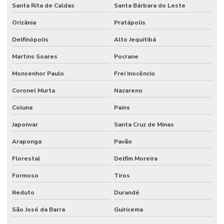
Santa Rita de Caldas
Santa Bárbara do Leste
Orizânia
Pratápolis
Delfinópolis
Alto Jequitibá
Martins Soares
Pocrane
Monsenhor Paulo
Frei Inocêncio
Coronel Murta
Nazareno
Coluna
Pains
Japonvar
Santa Cruz de Minas
Araponga
Pavão
Florestal
Delfim Moreira
Formoso
Tiros
Reduto
Durandé
São José da Barra
Guiricema