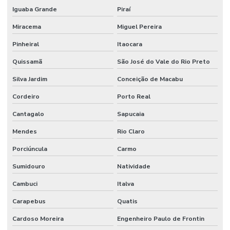
Iguaba Grande
Piraí
Limpeza De Ambientes
Miracema
Miguel Pereira
Limpeza De Ambientes Industriais
Pinheiral
Itaocara
Limpeza De Áreas De Convivência
Quissamã
São José do Vale do Rio Preto
Limpeza De Áreas Externas E Jardins
Silva Jardim
Conceição de Macabu
Limpeza De Áreas Industriais
Cordeiro
Porto Real
Limpeza De Banheiros Comerciais
Cantagalo
Sapucaia
Limpeza De Banheiros E Áreas Comuns
Mendes
Rio Claro
Limpeza De Escritórios E Ambientes Comerciais
Porciúncula
Carmo
Limpeza De Escritórios E Empresas
Sumidouro
Natividade
Limpeza De Estruturas E Pisos
Cambuci
Italva
Limpeza De Estruturas E Pisos Industriais
Carapebus
Quatis
Cardoso Moreira
Engenheiro Paulo de Frontin
Limpeza De Estruturas Industriais