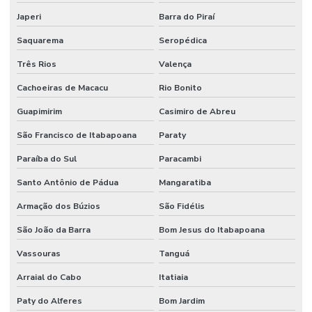
Gestão de custos de manutenção para empresas
Japeri
Barra do Piraí
Saquarema
Seropédica
Gestão De Manutenção Preditiva
Três Rios
Valença
Gestão estratégica de ativos industriais
Cachoeiras de Macacu
Rio Bonito
Higienização De Área Comum
Guapimirim
Casimiro de Abreu
Higienização De Banheiros Comerciais
São Francisco de Itabapoana
Paraty
Higienização De Escritórios
Paraíba do Sul
Paracambi
Higienização De Superfícies Comerciais E Industriais
Santo Antônio de Pádua
Mangaratiba
Higienização Profunda De Ambientes Comerciais
Armação dos Búzios
São Fidélis
Higienização Profunda De Escritórios E Sanitários
São João da Barra
Bom Jesus do Itabapoana
Implantação De Manutenção Preditiva
Vassouras
Tanguá
Implementação De Manutenção Preditiva
Arraial do Cabo
Itatiaia
Inspeções Regulares De Equipamentos
Paty do Alferes
Bom Jardim