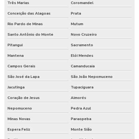
Três Marias
Coromandel
Manutenção Preventiva De Máquinas
Conceição das Alagoas
Prata
Manutenção Preventiva De Sistemas Mecânicos
Rio Pardo de Minas
Mutum
Manutenção Preventiva E Corretiva
Santo Antônio do Monte
Novo Cruzeiro
Manutenção Preventiva E Gestão De Ativos
Pitangui
Sacramento
Mantena
Elói Mendes
Manutenção Preventiva E Lubrificação
Campos Gerais
Camanducaia
Manutenção Preventiva E Segurança
São José da Lapa
São João Nepomuceno
Manutenção Preventiva Industrial
Jacutinga
Tupaciguara
Manutenção preventiva industrial
Coração de Jesus
Aimorés
Manutenção Preventiva Para Equipamentos Pesados
Nepomuceno
Pedra Azul
Manutenção Preventiva Para Indústrias
Minas Novas
Paraopeba
Manutenção Preventiva Para Máquinas
Espera Feliz
Monte Sião
Manutenção de processos industriais