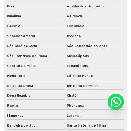
Ibiaí
Abadia dos Dourados
Inhaúma
Aiuruoca
Galiléia
Luislândia
Senador Amaral
Jeceaba
São José do Jacuri
São Sebastião do Anta
São Francisco de Paula
Silvianópolis
Central de Minas
Indianópolis
Heliodora
Córrego Fundo
Salto da Divisa
Jenipapo de Minas
Dona Euzébia
Chalé
Itueta
Piranguçu
Mamonas
Laranjal
Bandeira do Sul
Santa Helena de Minas