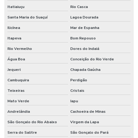
Serviços Profissionais De Manutenção Preventiva
Itatiaiuçu
Rio Casca
Serviços de terceirização de mão de obra
Santa Maria do Suaçuí
Lagoa Dourada
Sistemas De Monitoramento Preditivo
Ilicínea
Mar de Espanha
Soluções de engenharia e manutenção
Itapeva
Bom Repouso
Rio Vermelho
Dores do Indaiá
Soluções de engenharia para manutenção industrial
Água Boa
Conceição do Rio Verde
Terceirização de facilities
Jequeri
Chapada Gaúcha
Terceirização de funcionários
Cambuquira
Perdigão
Terceirização de jardinagem
Teixeiras
Cristais
Terceirização de limpeza
Mato Verde
Iapu
Terceirização de manutenção predial
Andrelândia
Cachoeira de Minas
Terceirização de mão de obra
São Gonçalo do Rio Abaixo
Virgem da Lapa
Terceirização de mão de obra industrial
Serra do Salitre
São Gonçalo do Pará