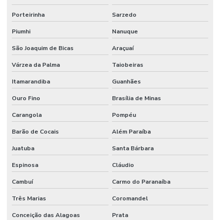
Manutenção Preditiva Com Iot
Porteirinha
Sarzedo
Manutenção Preditiva De Equipamentos
Piumhi
Nanuque
Manutenção Preditiva E Iot
São Joaquim de Bicas
Araçuaí
Manutenção Preditiva Para Indústria
Várzea da Palma
Taiobeiras
Manutenção Preditiva Reduzindo Custos
Itamarandiba
Guanhães
Manutenção Preventiva
Ouro Fino
Brasília de Minas
Manutenção preventiva
Carangola
Pompéu
Manutenção preventiva ar condicionado
Barão de Cocais
Além Paraíba
Manutenção Preventiva Com Certificação
Juatuba
Santa Bárbara
Manutenção Preventiva De Edificações
Espinosa
Cláudio
Cambuí
Carmo do Paranaíba
Manutenção Preventiva De Equipamentos
Três Marias
Coromandel
Manutenção Preventiva De Máquinas
Conceição das Alagoas
Prata
Manutenção Preventiva De Sistemas Mecânicos