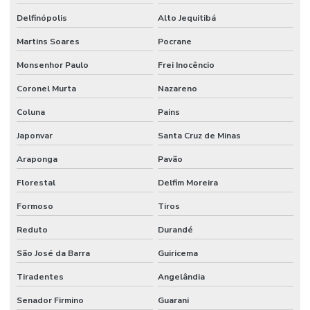
Delfinópolis
Alto Jequitibá
Martins Soares
Pocrane
Monsenhor Paulo
Frei Inocêncio
Coronel Murta
Nazareno
Coluna
Pains
Japonvar
Santa Cruz de Minas
Araponga
Pavão
Florestal
Delfim Moreira
Formoso
Tiros
Reduto
Durandé
São José da Barra
Guiricema
Tiradentes
Angelândia
Senador Firmino
Guarani