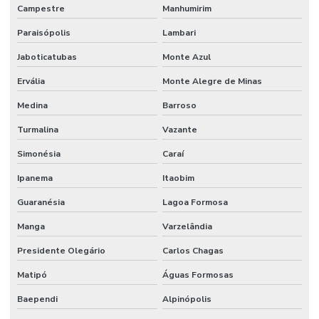
Campestre
Manhumirim
Monitoramento De Condições Operacionais
Paraisópolis
Lambari
Orçamento manutenção industrial
Jaboticatubas
Monte Azul
Orçamento de manutenção preventiva
Ervália
Monte Alegre de Minas
Planejamento De Manutenção Preventiva
Medina
Barroso
Planos De Manutenção Preventiva Para Indústrias
Turmalina
Vazante
Planos de manutenção preventiva
Simonésia
Caraí
Prevenção De Falhas Em Equipamentos
Ipanema
Itaobim
Guaranésia
Lagoa Formosa
Profissionais de manutenção
Manga
Varzelândia
Profissional de limpeza
Presidente Olegário
Carlos Chagas
Profissional de limpeza industrial
Matipó
Águas Formosas
Projetos de infraestrutura e manutenção empresarial
Baependi
Alpinópolis
Rede De Manutenção Preventiva