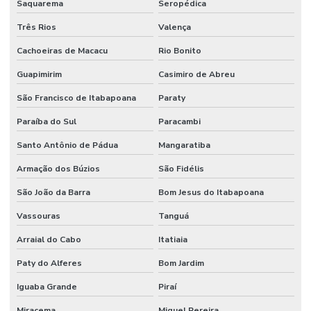
Saquarema
Seropédica
Gestão estratégica de ativos industriais
Três Rios
Valença
Higienização De Área Comum
Cachoeiras de Macacu
Rio Bonito
Higienização De Banheiros Comerciais
Guapimirim
Casimiro de Abreu
Higienização De Escritórios
São Francisco de Itabapoana
Paraty
Higienização De Superfícies Comerciais E Industriais
Paraíba do Sul
Paracambi
Santo Antônio de Pádua
Mangaratiba
Higienização Profunda De Ambientes Comerciais
Armação dos Búzios
São Fidélis
Higienização Profunda De Escritórios E Sanitários
São João da Barra
Bom Jesus do Itabapoana
Implantação De Manutenção Preditiva
Vassouras
Tanguá
Implementação De Manutenção Preditiva
Arraial do Cabo
Itatiaia
Inspeções Regulares De Equipamentos
Paty do Alferes
Bom Jardim
Limpeza De Ambientes
Iguaba Grande
Piraí
Limpeza De Ambientes Industriais
Miracema
Miguel Pereira