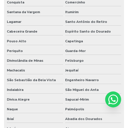
Conquista
Comercinho
Santana da Vargem
Itumirim
Lagamar
Santo Antônio do Retiro
Cabeceira Grande
Espírito Santo do Dourado
Pouso Alto
Capetinga
Periquito
Guarda-Mor
Divinolândia de Minas
Felisburgo
Machacalis
Jequitaí
São Sebastião da Bela Vista
Engenheiro Navarro
Indaiabira
São Miguel do Anta
Divisa Alegre
Sapucaí-Mirim
Naque
Palmópolis
Ibiaí
Abadia dos Dourados