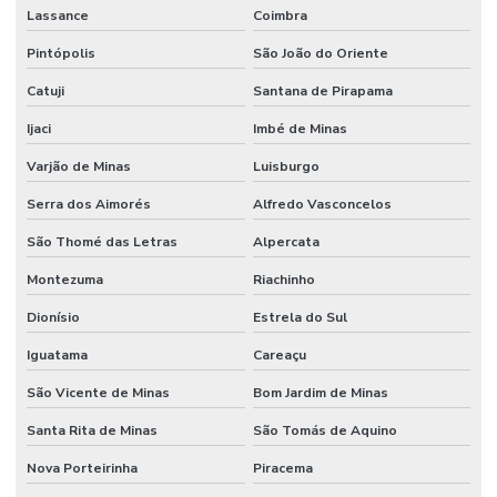
Lassance
Coimbra
Pintópolis
São João do Oriente
Catuji
Santana de Pirapama
Ijaci
Imbé de Minas
Varjão de Minas
Luisburgo
Serra dos Aimorés
Alfredo Vasconcelos
São Thomé das Letras
Alpercata
Montezuma
Riachinho
Dionísio
Estrela do Sul
Iguatama
Careaçu
São Vicente de Minas
Bom Jardim de Minas
Santa Rita de Minas
São Tomás de Aquino
Nova Porteirinha
Piracema