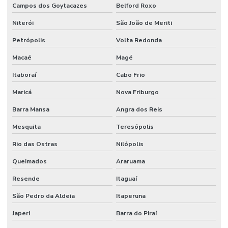
Campos dos Goytacazes
Belford Roxo
Empresa de projetos em engenharia
Niterói
São João de Meriti
Empresa que terceiriza mao de obra
Petrópolis
Volta Redonda
Empresa de serviço industrial
Macaé
Magé
Empresa de terceirização de mão de obra
Itaboraí
Cabo Frio
Empresas prestadoras de serviços de mão de obra terceirizada
Maricá
Nova Friburgo
Empresas que terceirizam serviços de produção
Barra Mansa
Angra dos Reis
Mesquita
Teresópolis
Engenheiros terceirizados
Rio das Ostras
Nilópolis
Equipe mao de obra temporaria e terceirizada
Queimados
Araruama
Facilities industrial
Resende
Itaguaí
Gestão de ativos
São Pedro da Aldeia
Itaperuna
Gestão de custos de manutenção para empresas
Japeri
Barra do Piraí
Gestão De Manutenção Preditiva