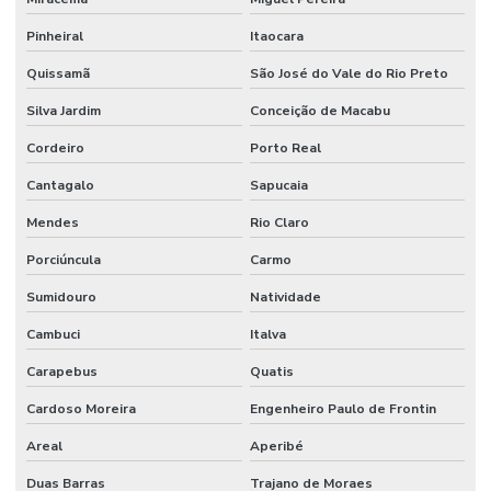
Limpeza De Áreas De Convivência
Pinheiral
Itaocara
Limpeza De Áreas Externas E Jardins
Quissamã
São José do Vale do Rio Preto
Limpeza De Áreas Industriais
Silva Jardim
Conceição de Macabu
Limpeza De Banheiros Comerciais
Cordeiro
Porto Real
Cantagalo
Sapucaia
Limpeza De Banheiros E Áreas Comuns
Mendes
Rio Claro
Limpeza De Escritórios E Ambientes Comerciais
Porciúncula
Carmo
Limpeza De Escritórios E Empresas
Sumidouro
Natividade
Limpeza De Estruturas E Pisos
Cambuci
Italva
Limpeza De Estruturas E Pisos Industriais
Carapebus
Quatis
Limpeza De Estruturas Industriais
Cardoso Moreira
Engenheiro Paulo de Frontin
Limpeza De Pisos Industriais
Areal
Aperibé
Limpeza De Pneus E Equipamentos Industriais
Duas Barras
Trajano de Moraes