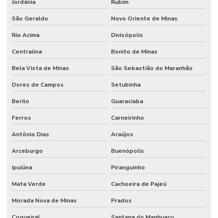
Jordânia
Rubim
São Geraldo
Novo Oriente de Minas
Rio Acima
Divisópolis
Centralina
Bonito de Minas
Bela Vista de Minas
São Sebastião do Maranhão
Dores de Campos
Setubinha
Berilo
Guaraciaba
Ferros
Carneirinho
Antônio Dias
Araújos
Arceburgo
Buenópolis
Ipuiúna
Piranguinho
Mata Verde
Cachoeira de Pajeú
Morada Nova de Minas
Prados
Coqueiral
Santana do Manhuaçu