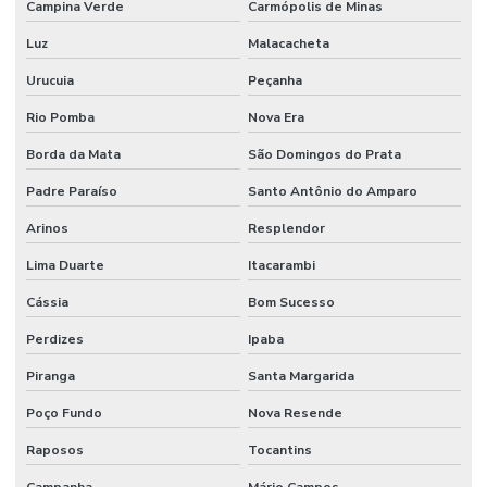
Campina Verde
Carmópolis de Minas
Reforma De Instalações Hidráulicas
Luz
Malacacheta
Reforma E Manutenção Predial Completa
Urucuia
Peçanha
Reformas E Manutenção Predial
Rio Pomba
Nova Era
Remoção De Resíduos E Limpeza Eficaz
Borda da Mata
São Domingos do Prata
Retrofit de equipamentos industriais
Padre Paraíso
Santo Antônio do Amparo
Retrofit de instalações
Arinos
Resplendor
Lima Duarte
Itacarambi
Serviço Completo De Limpeza Corporativa
Cássia
Bom Sucesso
Serviço De Conservação
Perdizes
Ipaba
Serviço De Impermeabilização E Manutenção
Piranga
Santa Margarida
Serviço De Jardinagem E Conservação
Poço Fundo
Nova Resende
Serviço De Limpeza De Escritórios
Raposos
Tocantins
Serviço De Limpeza Regular E Programada
Campanha
Mário Campos