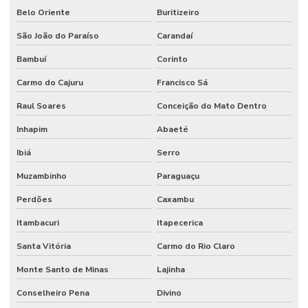
Belo Oriente
Buritizeiro
Manutenção de sistemas de climatização comercial
São João do Paraíso
Carandaí
Manutenção de sistemas de climatização predial
Bambuí
Corinto
Manutenção de sistemas elétricos corporativos
Carmo do Cajuru
Francisco Sá
Manutenção de sistemas elétricos industriais
Raul Soares
Conceição do Mato Dentro
Mão de obra facilities
Inhapim
Abaeté
Mão de obra de limpeza terceirizada
Ibiá
Serro
Mão de obra técnica terceirizada
Muzambinho
Paraguaçu
Mão de obra temporária e terceirização
Perdões
Caxambu
Itambacuri
Itapecerica
Mão de obra terceirizada
Santa Vitória
Carmo do Rio Claro
Mão de obra terceirizada limpeza
Monte Santo de Minas
Lajinha
Mecânico terceirizado
Conselheiro Pena
Divino
Melhorias Em Sistemas Elétricos