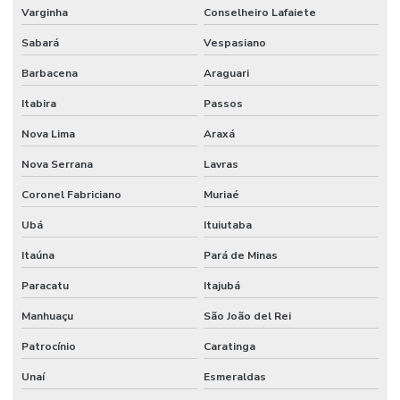
Manutenção corporativa
Varginha
Conselheiro Lafaiete
Sabará
Vespasiano
Manutenção Corretiva De Edifícios
Barbacena
Araguari
Manutenção De Climatização Predial
Itabira
Passos
Manutenção De Edifícios
Nova Lima
Araxá
Manutenção De Espaços E Limpeza Segura
Nova Serrana
Lavras
Manutenção De Iluminação De Edifícios
Coronel Fabriciano
Muriaé
Manutenção De Impermeabilização Predial
Ubá
Ituiutaba
Manutenção De Jardins E Limpeza
Itaúna
Pará de Minas
Manutenção De Sistemas Elétricos
Paracatu
Itajubá
Manutenção De Sistemas Elétricos E Hidráulicos
Manhuaçu
São João del Rei
Manutenção De Sistemas Elétricos Prediais
Patrocínio
Caratinga
Manutenção De Sistemas Hidráulicos
Unaí
Esmeraldas