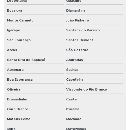
Leopoldina
Guaxupé
Manutenção Predial
Bocaiuva
Diamantina
Manutenção predial
Monte Carmelo
João Pinheiro
Manutenção Predial Comercial
Igarapé
Santana do Paraíso
Manutenção Predial De Edifícios Comerciais
São Lourenço
Santos Dumont
Manutenção Predial De Estruturas
Arcos
São Gotardo
Manutenção Predial De Pequenas Obras
Santa Rita do Sapucaí
Andradas
Manutenção Predial E Serviços Técnicos
Almenara
Salinas
Manutenção Predial Para Empresas
Boa Esperança
Capelinha
Manutenção predial preventiva e corretiva
Oliveira
Visconde do Rio Branco
Manutenção Predial Residencial
Brumadinho
Caeté
Manutenção Preditiva
Ouro Branco
Iturama
Mateus Leme
Machado
Manutenção Preditiva Com Internet Das Coisas
Jaíba
Matozinhos