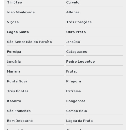
Timóteo
Curvelo
Manutenção De Sistemas Sanitários
João Monlevade
Alfenas
Manutenção E Conservação De Ambientes
Viçosa
Três Corações
Manutenção E Limpeza Industrial
Lagoa Santa
Ouro Preto
Manutenção E Reparo De Edificações
São Sebastião do Paraíso
Janaúba
Manutenção elétrica preventiva
Formiga
Cataguases
Manutenção de equipamentos industriais
Januária
Pedro Leopoldo
Manutenção de estações de tratamento de água
Mariana
Frutal
Manutenção e gestão de instalações comerciais
Ponte Nova
Pirapora
Manutenção industrial
Três Pontas
Extrema
Manutenção de infraestrutura empresarial
Itabirito
Congonhas
Manutenção de instalações elétricas industriais
São Francisco
Campo Belo
Bom Despacho
Lagoa da Prata
Manutenção Inteligente Em Indústrias