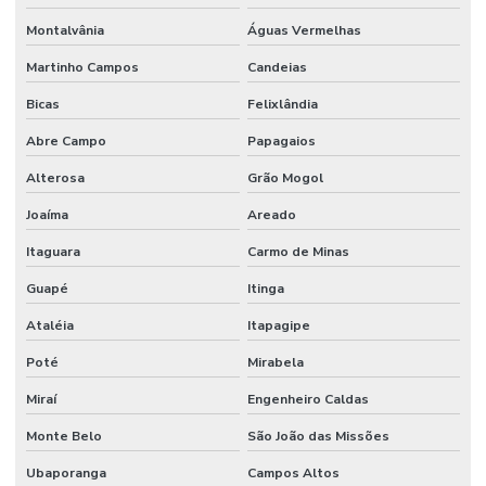
Serviço de manutenção industrial
Montalvânia
Águas Vermelhas
Serviço de montagem industrial
Martinho Campos
Candeias
Serviços De Impermeabilização Predial
Bicas
Felixlândia
Serviços De Manutenção Predial De Qualidade
Abre Campo
Papagaios
Serviços De Manutenção Preventiva
Alterosa
Grão Mogol
Joaíma
Areado
Serviços de facilities para empresas
Itaguara
Carmo de Minas
Serviços de gestão de ativos industriais
Guapé
Itinga
Serviços de gestão de ativos e manutenção
Ataléia
Itapagipe
Serviços de manutenção industrial e corporativa
Poté
Mirabela
Serviços de manutenção preventiva industrial
Miraí
Engenheiro Caldas
Serviços de mão de obra
Monte Belo
São João das Missões
Serviços de mão de obra terceirizada
Ubaporanga
Campos Altos