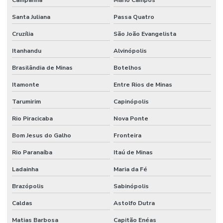
Serviço De Manutenção Predial Completo
Santa Juliana
Passa Quatro
Serviço De Manutenção Preditiva
Cruzília
São João Evangelista
Serviço De Manutenção Preventiva Para Máquinas
Itanhandu
Alvinópolis
Serviço De Pintura Em Edificações
Brasilândia de Minas
Botelhos
Serviço especializado de elétrica
Itamonte
Entre Rios de Minas
Serviço Especializado Em Manutenção Preventiva
Tarumirim
Capinópolis
Rio Piracicaba
Nova Ponte
Serviço especializado de engenharia
Bom Jesus do Galho
Fronteira
Serviço especializado de manutenção
Rio Paranaíba
Itaú de Minas
Serviço de facilities
Ladainha
Maria da Fé
Serviço de facilities industrial
Brazópolis
Sabinópolis
Serviço de infraestrutura
Caldas
Astolfo Dutra
Serviço de manutenção
Matias Barbosa
Capitão Enéas