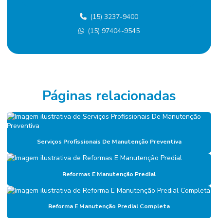
Contratação de mão de obra terceirizada
(15) 3237-9400
Custo terceirização mão de obra
(15) 97404-9545
Eletricista terceirizado
Empresa De Manutenção Predial
Empresa De Manutenção Preventiva
Empresa De Serviços De Manutenção
Páginas relacionadas
Empresa de diagnóstico de manutenção
Empresa especializada em mão de obra terceirizada
Serviços Profissionais De Manutenção Preventiva
Empresa de facilities
Empresa de facilities industrial
Reformas E Manutenção Predial
Empresa de gerenciamento de ativos
Empresa de gestão de ativos industriais
Reforma E Manutenção Predial Completa
Empresa de gestão de manutenção