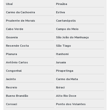
Terceirização de mão de obra técnica
Ubaí
Piraúba
Terceirização de serviços de manutenção predial
Carmo da Cachoeira
Estiva
Prudente de Morais
Caetanópolis
Cabo Verde
Campo do Meio
Gouveia
São João do Manhuaçu
Resende Costa
São Tiago
Planura
Itanhomi
Antônio Carlos
Juruaia
Congonhal
Pirapetinga
Jacinto
Carmo da Mata
Recreio
Ibiraci
Bueno Brandão
Alto Rio Doce
Coroaci
Ponto dos Volantes