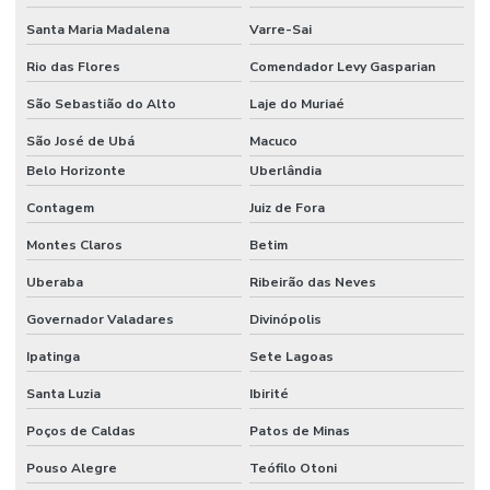
Limpeza De Pós Obra E Conservação
Santa Maria Madalena
Varre-Sai
Limpeza De Recepção E Corredores
Rio das Flores
Comendador Levy Gasparian
Limpeza E Conservação
São Sebastião do Alto
Laje do Muriaé
Limpeza E Conservação De Ambientes Corporativos
São José de Ubá
Macuco
Belo Horizonte
Uberlândia
Limpeza de espaços corporativos
Contagem
Juiz de Fora
Limpeza Especializada Para Ambientes Comerciais
Montes Claros
Betim
Limpeza Profissional De Ambientes
Uberaba
Ribeirão das Neves
Limpeza Profunda De Ambientes Administrativos
Governador Valadares
Divinópolis
Limpeza Profunda De Ambientes Comerciais
Ipatinga
Sete Lagoas
Limpeza Técnica De Ambientes
Santa Luzia
Ibirité
Limpeza Técnica De Ambientes Industriais
Poços de Caldas
Patos de Minas
Limpeza Técnica De Indústrias E Escritórios
Pouso Alegre
Teófilo Otoni