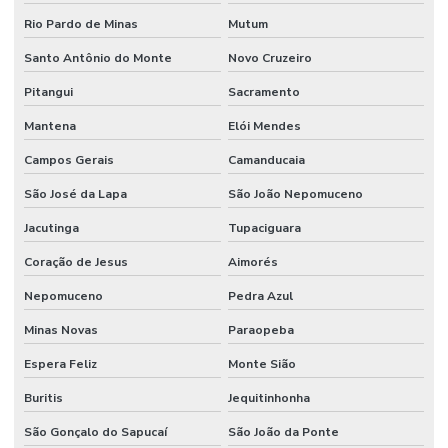
Rio Pardo de Minas
Mutum
Manutenção Preventiva E Corretiva
Santo Antônio do Monte
Novo Cruzeiro
Manutenção Preventiva E Gestão De Ativos
Pitangui
Sacramento
Manutenção Preventiva E Lubrificação
Mantena
Elói Mendes
Manutenção Preventiva E Segurança
Campos Gerais
Camanducaia
Manutenção Preventiva Industrial
São José da Lapa
São João Nepomuceno
Manutenção preventiva industrial
Jacutinga
Tupaciguara
Manutenção Preventiva Para Equipamentos Pesados
Coração de Jesus
Aimorés
Manutenção Preventiva Para Indústrias
Nepomuceno
Pedra Azul
Minas Novas
Paraopeba
Manutenção Preventiva Para Máquinas
Espera Feliz
Monte Sião
Manutenção de processos industriais
Buritis
Jequitinhonha
Manutenção de redes elétricas industriais
São Gonçalo do Sapucaí
São João da Ponte
Manutenção de sistemas de ar condicionado