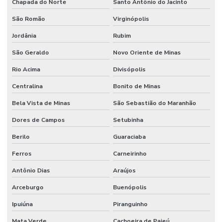
Chapada do Norte
Santo Antônio do Jacinto
São Romão
Virginópolis
Jordânia
Rubim
São Geraldo
Novo Oriente de Minas
Rio Acima
Divisópolis
Centralina
Bonito de Minas
Bela Vista de Minas
São Sebastião do Maranhão
Dores de Campos
Setubinha
Berilo
Guaraciaba
Ferros
Carneirinho
Antônio Dias
Araújos
Arceburgo
Buenópolis
Ipuiúna
Piranguinho
Mata Verde
Cachoeira de Pajeú