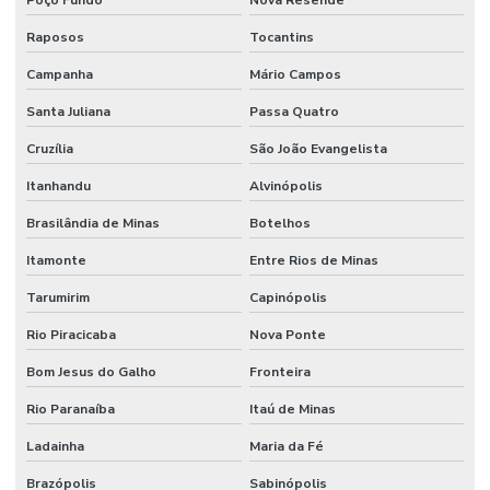
Serviço De Limpeza De Escritórios
Raposos
Tocantins
Serviço De Limpeza Regular E Programada
Campanha
Mário Campos
Serviço De Manutenção Predial Completo
Santa Juliana
Passa Quatro
Serviço De Manutenção Preditiva
Cruzília
São João Evangelista
Serviço De Manutenção Preventiva Para Máquinas
Itanhandu
Alvinópolis
Serviço De Pintura Em Edificações
Brasilândia de Minas
Botelhos
Serviço especializado de elétrica
Itamonte
Entre Rios de Minas
Serviço Especializado Em Manutenção Preventiva
Tarumirim
Capinópolis
Rio Piracicaba
Nova Ponte
Serviço especializado de engenharia
Bom Jesus do Galho
Fronteira
Serviço especializado de manutenção
Rio Paranaíba
Itaú de Minas
Serviço de facilities
Ladainha
Maria da Fé
Serviço de facilities industrial
Brazópolis
Sabinópolis