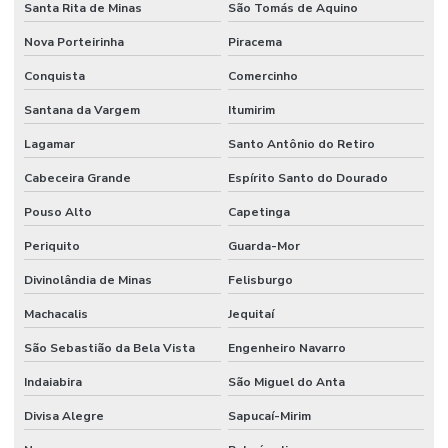
Santa Rita de Minas
São Tomás de Aquino
Nova Porteirinha
Piracema
Conquista
Comercinho
Santana da Vargem
Itumirim
Lagamar
Santo Antônio do Retiro
Cabeceira Grande
Espírito Santo do Dourado
Pouso Alto
Capetinga
Periquito
Guarda-Mor
Divinolândia de Minas
Felisburgo
Machacalis
Jequitaí
São Sebastião da Bela Vista
Engenheiro Navarro
Indaiabira
São Miguel do Anta
Divisa Alegre
Sapucaí-Mirim