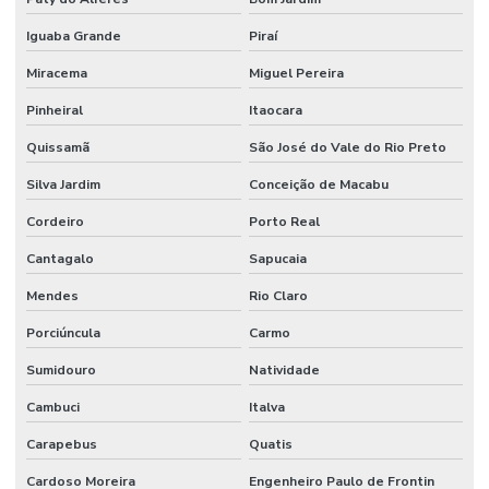
Limpeza De Ambientes
Iguaba Grande
Piraí
Limpeza De Ambientes Industriais
Miracema
Miguel Pereira
Limpeza De Áreas De Convivência
Pinheiral
Itaocara
Limpeza De Áreas Externas E Jardins
Quissamã
São José do Vale do Rio Preto
Limpeza De Áreas Industriais
Silva Jardim
Conceição de Macabu
Limpeza De Banheiros Comerciais
Cordeiro
Porto Real
Cantagalo
Sapucaia
Limpeza De Banheiros E Áreas Comuns
Mendes
Rio Claro
Limpeza De Escritórios E Ambientes Comerciais
Porciúncula
Carmo
Limpeza De Escritórios E Empresas
Sumidouro
Natividade
Limpeza De Estruturas E Pisos
Cambuci
Italva
Limpeza De Estruturas E Pisos Industriais
Carapebus
Quatis
Limpeza De Estruturas Industriais
Cardoso Moreira
Engenheiro Paulo de Frontin