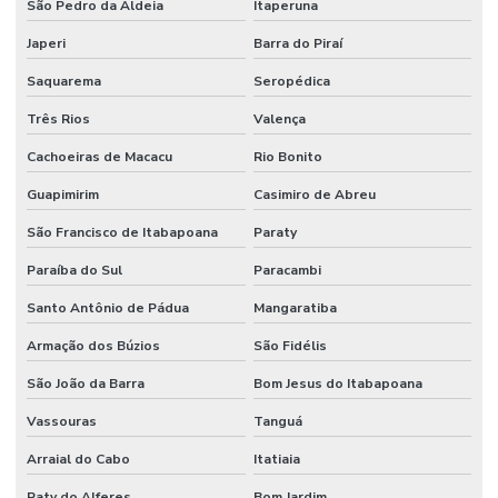
São Pedro da Aldeia
Itaperuna
Gestão de custos de manutenção para empresas
Japeri
Barra do Piraí
Gestão De Manutenção Preditiva
Saquarema
Seropédica
Gestão estratégica de ativos industriais
Três Rios
Valença
Higienização De Área Comum
Cachoeiras de Macacu
Rio Bonito
Higienização De Banheiros Comerciais
Guapimirim
Casimiro de Abreu
Higienização De Escritórios
São Francisco de Itabapoana
Paraty
Higienização De Superfícies Comerciais E Industriais
Paraíba do Sul
Paracambi
Santo Antônio de Pádua
Mangaratiba
Higienização Profunda De Ambientes Comerciais
Armação dos Búzios
São Fidélis
Higienização Profunda De Escritórios E Sanitários
São João da Barra
Bom Jesus do Itabapoana
Implantação De Manutenção Preditiva
Vassouras
Tanguá
Implementação De Manutenção Preditiva
Arraial do Cabo
Itatiaia
Inspeções Regulares De Equipamentos
Paty do Alferes
Bom Jardim