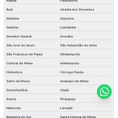
Naque
Palmópolis
Ibiaí
Abadia dos Dourados
Inhaúma
Aiuruoca
Galiléia
Luislândia
Senador Amaral
Jeceaba
São José do Jacuri
São Sebastião do Anta
São Francisco de Paula
Silvianópolis
Central de Minas
Indianópolis
Heliodora
Córrego Fundo
Salto da Divisa
Jenipapo de Minas
Dona Euzébia
Chalé
Itueta
Piranguçu
Mamonas
Laranjal
Bandeira do Sul
Santa Helena de Minas