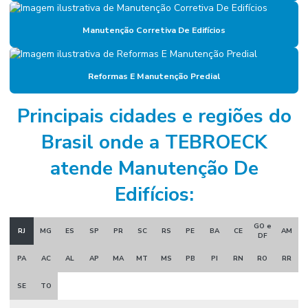
Empresa de gestão de ativos industriais
Manutenção Corretiva De Edifícios
Empresa de gestão de manutenção
Empresa gestora de ativos
Reformas E Manutenção Predial
Empresa de manutenção
Principais cidades e regiões do
Empresa de manutenção corporativa
Brasil onde a TEBROECK
Empresa de manutenção industrial
atende Manutenção De
Empresa de manutenção preventiva
Edifícios:
Empresa de mão de obra industrial
Empresa de mão de obra técnica
GO e
RJ
MG
ES
SP
PR
SC
RS
PE
BA
CE
AM
DF
Empresa de mão de obra terceirizada
PA
AC
AL
AP
MA
MT
MS
PB
PI
RN
RO
RR
Empresa de montagem industrial
SE
TO
Empresa de prestação de serviços de mão de obra