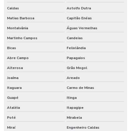
Serviço de infraestrutura
Caldas
Astolfo Dutra
Serviço de manutenção
Matias Barbosa
Capitão Enéas
Serviço de manutenção industrial
Montalvânia
Águas Vermelhas
Serviço de montagem industrial
Martinho Campos
Candeias
Serviços De Impermeabilização Predial
Bicas
Felixlândia
Serviços De Manutenção Predial De Qualidade
Abre Campo
Papagaios
Serviços De Manutenção Preventiva
Alterosa
Grão Mogol
Joaíma
Areado
Serviços de facilities para empresas
Itaguara
Carmo de Minas
Serviços de gestão de ativos industriais
Guapé
Itinga
Serviços de gestão de ativos e manutenção
Ataléia
Itapagipe
Serviços de manutenção industrial e corporativa
Poté
Mirabela
Serviços de manutenção preventiva industrial
Miraí
Engenheiro Caldas