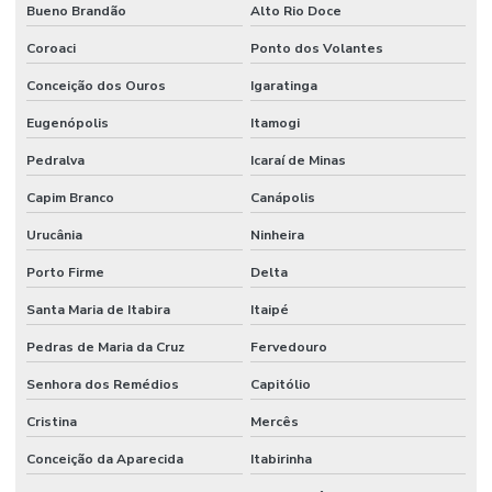
Bueno Brandão
Alto Rio Doce
Coroaci
Ponto dos Volantes
Conceição dos Ouros
Igaratinga
Eugenópolis
Itamogi
Pedralva
Icaraí de Minas
Capim Branco
Canápolis
Urucânia
Ninheira
Porto Firme
Delta
Santa Maria de Itabira
Itaipé
Pedras de Maria da Cruz
Fervedouro
Senhora dos Remédios
Capitólio
Cristina
Mercês
Conceição da Aparecida
Itabirinha