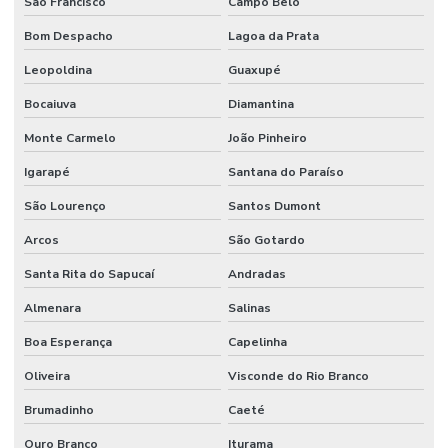
São Francisco
Campo Belo
Bom Despacho
Lagoa da Prata
Manutenção Inteligente Em Indústrias
Leopoldina
Guaxupé
Manutenção Predial
Bocaiuva
Diamantina
Manutenção predial
Monte Carmelo
João Pinheiro
Manutenção Predial Comercial
Igarapé
Santana do Paraíso
Manutenção Predial De Edifícios Comerciais
São Lourenço
Santos Dumont
Manutenção Predial De Estruturas
Arcos
São Gotardo
Manutenção Predial De Pequenas Obras
Santa Rita do Sapucaí
Andradas
Manutenção Predial E Serviços Técnicos
Almenara
Salinas
Manutenção Predial Para Empresas
Boa Esperança
Capelinha
Manutenção predial preventiva e corretiva
Oliveira
Visconde do Rio Branco
Manutenção Predial Residencial
Brumadinho
Caeté
Manutenção Preditiva
Ouro Branco
Iturama