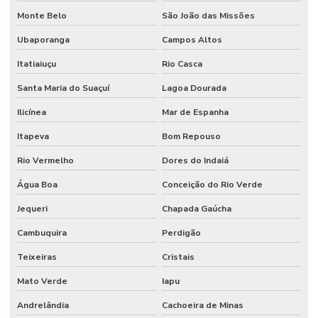
Serviços de mão de obra
Monte Belo
São João das Missões
Serviços de mão de obra terceirizada
Ubaporanga
Campos Altos
Serviços Profissionais De Manutenção Preventiva
Itatiaiuçu
Rio Casca
Serviços de terceirização de mão de obra
Santa Maria do Suaçuí
Lagoa Dourada
Sistemas De Monitoramento Preditivo
Ilicínea
Mar de Espanha
Soluções de engenharia e manutenção
Itapeva
Bom Repouso
Rio Vermelho
Dores do Indaiá
Soluções de engenharia para manutenção industrial
Água Boa
Conceição do Rio Verde
Terceirização de facilities
Jequeri
Chapada Gaúcha
Terceirização de funcionários
Cambuquira
Perdigão
Terceirização de jardinagem
Teixeiras
Cristais
Terceirização de limpeza
Mato Verde
Iapu
Terceirização de manutenção predial
Andrelândia
Cachoeira de Minas