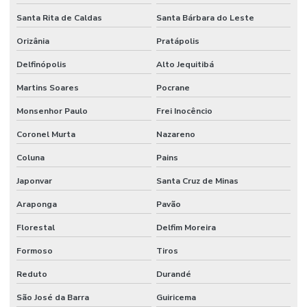
Santa Rita de Caldas
Santa Bárbara do Leste
Orizânia
Pratápolis
Delfinópolis
Alto Jequitibá
Martins Soares
Pocrane
Monsenhor Paulo
Frei Inocêncio
Coronel Murta
Nazareno
Coluna
Pains
Japonvar
Santa Cruz de Minas
Araponga
Pavão
Florestal
Delfim Moreira
Formoso
Tiros
Reduto
Durandé
São José da Barra
Guiricema