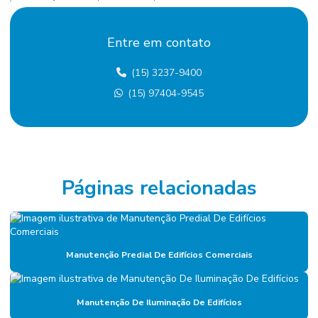
Contratação De Manutenção Preditiva
Entre em contato
Contratação de mão de obra terceirizada
(15) 3237-9400
Custo terceirização mão de obra
(15) 97404-9545
Eletricista terceirizado
Empresa De Manutenção Predial
Empresa De Manutenção Preventiva
Empresa De Serviços De Manutenção
Páginas relacionadas
Empresa de diagnóstico de manutenção
Empresa especializada em mão de obra terceirizada
Manutenção Predial De Edifícios Comerciais
Empresa de facilities
Empresa de facilities industrial
Manutenção De Iluminação De Edifícios
Empresa de gerenciamento de ativos