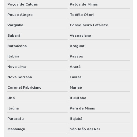
Limpeza Técnica De Ambientes Industriais
Poços de Caldas
Patos de Minas
Limpeza Técnica De Indústrias E Escritórios
Pouso Alegre
Teófilo Otoni
Manutenção corporativa
Varginha
Conselheiro Lafaiete
Sabará
Vespasiano
Manutenção Corretiva De Edifícios
Barbacena
Araguari
Manutenção De Climatização Predial
Itabira
Passos
Manutenção De Edifícios
Nova Lima
Araxá
Manutenção De Espaços E Limpeza Segura
Nova Serrana
Lavras
Manutenção De Iluminação De Edifícios
Coronel Fabriciano
Muriaé
Manutenção De Impermeabilização Predial
Ubá
Ituiutaba
Manutenção De Jardins E Limpeza
Itaúna
Pará de Minas
Manutenção De Sistemas Elétricos
Paracatu
Itajubá
Manutenção De Sistemas Elétricos E Hidráulicos
Manhuaçu
São João del Rei