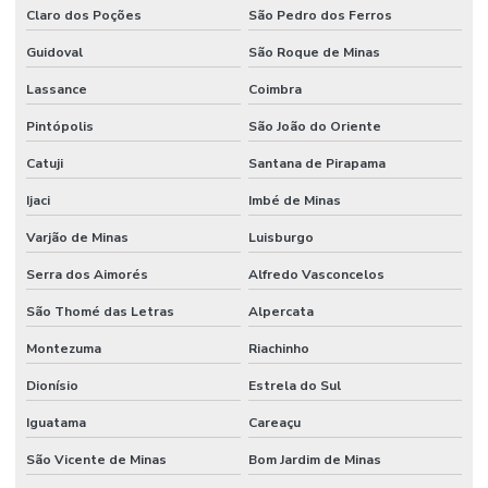
Claro dos Poções
São Pedro dos Ferros
Guidoval
São Roque de Minas
Lassance
Coimbra
Pintópolis
São João do Oriente
Catuji
Santana de Pirapama
Ijaci
Imbé de Minas
Varjão de Minas
Luisburgo
Serra dos Aimorés
Alfredo Vasconcelos
São Thomé das Letras
Alpercata
Montezuma
Riachinho
Dionísio
Estrela do Sul
Iguatama
Careaçu
São Vicente de Minas
Bom Jardim de Minas