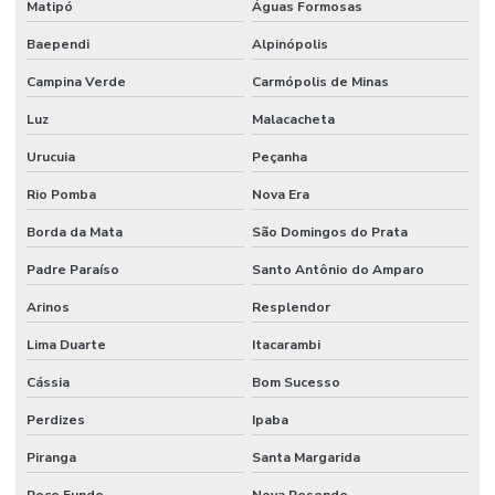
Matipó
Águas Formosas
Projetos de infraestrutura e manutenção empresarial
Baependi
Alpinópolis
Rede De Manutenção Preventiva
Campina Verde
Carmópolis de Minas
Reforma De Instalações Hidráulicas
Luz
Malacacheta
Reforma E Manutenção Predial Completa
Urucuia
Peçanha
Reformas E Manutenção Predial
Rio Pomba
Nova Era
Remoção De Resíduos E Limpeza Eficaz
Borda da Mata
São Domingos do Prata
Retrofit de equipamentos industriais
Padre Paraíso
Santo Antônio do Amparo
Retrofit de instalações
Arinos
Resplendor
Lima Duarte
Itacarambi
Serviço Completo De Limpeza Corporativa
Cássia
Bom Sucesso
Serviço De Conservação
Perdizes
Ipaba
Serviço De Impermeabilização E Manutenção
Piranga
Santa Margarida
Serviço De Jardinagem E Conservação
Poço Fundo
Nova Resende