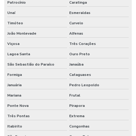
Manutenção De Sistemas Elétricos Prediais
Patrocínio
Caratinga
Manutenção De Sistemas Hidráulicos
Unaí
Esmeraldas
Timóteo
Curvelo
Manutenção De Sistemas Sanitários
João Monlevade
Alfenas
Manutenção E Conservação De Ambientes
Viçosa
Três Corações
Manutenção E Limpeza Industrial
Lagoa Santa
Ouro Preto
Manutenção E Reparo De Edificações
São Sebastião do Paraíso
Janaúba
Manutenção elétrica preventiva
Formiga
Cataguases
Manutenção de equipamentos industriais
Januária
Pedro Leopoldo
Manutenção de estações de tratamento de água
Mariana
Frutal
Manutenção e gestão de instalações comerciais
Ponte Nova
Pirapora
Manutenção industrial
Três Pontas
Extrema
Manutenção de infraestrutura empresarial
Itabirito
Congonhas
Manutenção de instalações elétricas industriais