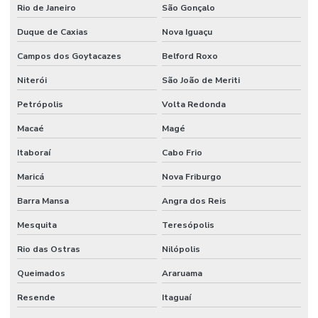
Rio de Janeiro
São Gonçalo
Empresa de projeto industrial
Duque de Caxias
Nova Iguaçu
Empresa de projeto de manutenção
Campos dos Goytacazes
Belford Roxo
Empresa de projetos em engenharia
Niterói
São João de Meriti
Empresa que terceiriza mao de obra
Petrópolis
Volta Redonda
Empresa de serviço industrial
Macaé
Magé
Empresa de terceirização de mão de obra
Itaboraí
Cabo Frio
Empresas prestadoras de serviços de mão de obra terceirizada
Maricá
Nova Friburgo
Empresas que terceirizam serviços de produção
Barra Mansa
Angra dos Reis
Mesquita
Teresópolis
Engenheiros terceirizados
Rio das Ostras
Nilópolis
Equipe mao de obra temporaria e terceirizada
Queimados
Araruama
Facilities industrial
Resende
Itaguaí
Gestão de ativos