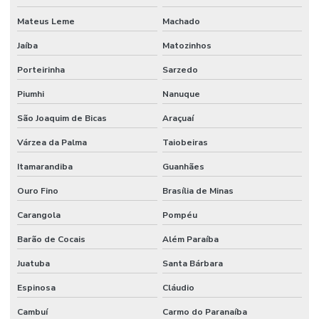
Mateus Leme
Machado
Manutenção Preditiva Com Internet Das Coisas
Jaíba
Matozinhos
Manutenção Preditiva Com Iot
Porteirinha
Sarzedo
Manutenção Preditiva De Equipamentos
Piumhi
Nanuque
Manutenção Preditiva E Iot
São Joaquim de Bicas
Araçuaí
Manutenção Preditiva Para Indústria
Várzea da Palma
Taiobeiras
Manutenção Preditiva Reduzindo Custos
Itamarandiba
Guanhães
Manutenção Preventiva
Ouro Fino
Brasília de Minas
Manutenção preventiva
Carangola
Pompéu
Manutenção preventiva ar condicionado
Barão de Cocais
Além Paraíba
Manutenção Preventiva Com Certificação
Juatuba
Santa Bárbara
Manutenção Preventiva De Edificações
Espinosa
Cláudio
Cambuí
Carmo do Paranaíba
Manutenção Preventiva De Equipamentos