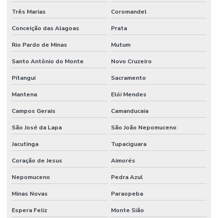
Três Marias
Coromandel
Manutenção Preventiva De Máquinas
Conceição das Alagoas
Prata
Manutenção Preventiva De Sistemas Mecânicos
Rio Pardo de Minas
Mutum
Manutenção Preventiva E Corretiva
Santo Antônio do Monte
Novo Cruzeiro
Manutenção Preventiva E Gestão De Ativos
Pitangui
Sacramento
Manutenção Preventiva E Lubrificação
Mantena
Elói Mendes
Manutenção Preventiva E Segurança
Campos Gerais
Camanducaia
Manutenção Preventiva Industrial
São José da Lapa
São João Nepomuceno
Manutenção preventiva industrial
Jacutinga
Tupaciguara
Manutenção Preventiva Para Equipamentos Pesados
Coração de Jesus
Aimorés
Manutenção Preventiva Para Indústrias
Nepomuceno
Pedra Azul
Minas Novas
Paraopeba
Manutenção Preventiva Para Máquinas
Espera Feliz
Monte Sião
Manutenção de processos industriais