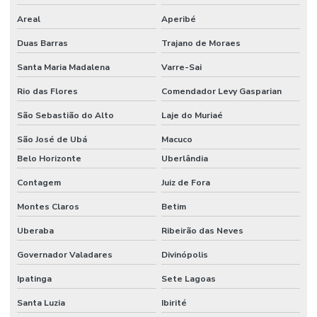
Limpeza De Pisos Industriais
Areal
Aperibé
Limpeza De Pneus E Equipamentos Industriais
Duas Barras
Trajano de Moraes
Limpeza De Pós Obra E Conservação
Santa Maria Madalena
Varre-Sai
Limpeza De Recepção E Corredores
Rio das Flores
Comendador Levy Gasparian
Limpeza E Conservação
São Sebastião do Alto
Laje do Muriaé
Limpeza E Conservação De Ambientes Corporativos
São José de Ubá
Macuco
Belo Horizonte
Uberlândia
Limpeza de espaços corporativos
Contagem
Juiz de Fora
Limpeza Especializada Para Ambientes Comerciais
Montes Claros
Betim
Limpeza Profissional De Ambientes
Uberaba
Ribeirão das Neves
Limpeza Profunda De Ambientes Administrativos
Governador Valadares
Divinópolis
Limpeza Profunda De Ambientes Comerciais
Ipatinga
Sete Lagoas
Limpeza Técnica De Ambientes
Santa Luzia
Ibirité