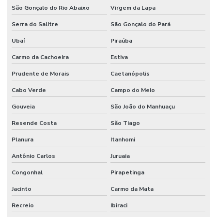
Terceirização de mão de obra
São Gonçalo do Rio Abaixo
Virgem da Lapa
Terceirização de mão de obra industrial
Serra do Salitre
São Gonçalo do Pará
Terceirização de mão de obra técnica
Ubaí
Piraúba
Terceirização de serviços de manutenção predial
Carmo da Cachoeira
Estiva
Prudente de Morais
Caetanópolis
Cabo Verde
Campo do Meio
Gouveia
São João do Manhuaçu
Resende Costa
São Tiago
Planura
Itanhomi
Antônio Carlos
Juruaia
Congonhal
Pirapetinga
Jacinto
Carmo da Mata
Recreio
Ibiraci