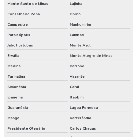
Monte Santo de Minas
Lajinha
Mecânico terceirizado
Conselheiro Pena
Divino
Melhorias Em Sistemas Elétricos
Campestre
Manhumirim
Monitoramento De Condições Operacionais
Paraisópolis
Lambari
Orçamento manutenção industrial
Jaboticatubas
Monte Azul
Orçamento de manutenção preventiva
Ervália
Monte Alegre de Minas
Planejamento De Manutenção Preventiva
Medina
Barroso
Planos De Manutenção Preventiva Para Indústrias
Turmalina
Vazante
Planos de manutenção preventiva
Simonésia
Caraí
Prevenção De Falhas Em Equipamentos
Ipanema
Itaobim
Guaranésia
Lagoa Formosa
Profissionais de manutenção
Manga
Varzelândia
Profissional de limpeza
Presidente Olegário
Carlos Chagas
Profissional de limpeza industrial