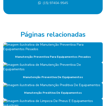
(15) 97404-9545
Eletricista terceirizado
Empresa De Manutenção Predial
Empresa De Manutenção Preventiva
Empresa De Serviços De Manutenção
Páginas relacionadas
Empresa de diagnóstico de manutenção
Empresa especializada em mão de obra terceirizada
Manutenção Preventiva Para Equipamentos Pesados
Empresa de facilities
Empresa de facilities industrial
Empresa de gerenciamento de ativos
Manutenção Preventiva De Equipamentos
Empresa de gestão de ativos industriais
Manutenção Preditiva De Equipamentos
Empresa de gestão de manutenção
Empresa gestora de ativos