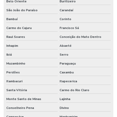
Belo Oriente
Buritizeiro
Manutenção de sistemas de climatização predial
São João do Paraíso
Carandaí
Manutenção de sistemas elétricos corporativos
Bambuí
Corinto
Manutenção de sistemas elétricos industriais
Carmo do Cajuru
Francisco Sá
Mão de obra facilities
Raul Soares
Conceição do Mato Dentro
Mão de obra de limpeza terceirizada
Inhapim
Abaeté
Mão de obra técnica terceirizada
Ibiá
Serro
Mão de obra temporária e terceirização
Muzambinho
Paraguaçu
Mão de obra terceirizada
Perdões
Caxambu
Itambacuri
Itapecerica
Mão de obra terceirizada limpeza
Santa Vitória
Carmo do Rio Claro
Mecânico terceirizado
Monte Santo de Minas
Lajinha
Melhorias Em Sistemas Elétricos
Conselheiro Pena
Divino
Monitoramento De Condições Operacionais
Campestre
Manhumirim