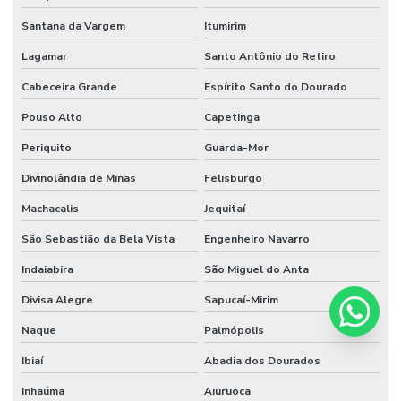
Santana da Vargem
Itumirim
Lagamar
Santo Antônio do Retiro
Cabeceira Grande
Espírito Santo do Dourado
Pouso Alto
Capetinga
Periquito
Guarda-Mor
Divinolândia de Minas
Felisburgo
Machacalis
Jequitaí
São Sebastião da Bela Vista
Engenheiro Navarro
Indaiabira
São Miguel do Anta
Divisa Alegre
Sapucaí-Mirim
Naque
Palmópolis
Ibiaí
Abadia dos Dourados
Inhaúma
Aiuruoca