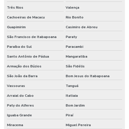
Higienização De Área Comum
Três Rios
Valença
Higienização De Banheiros Comerciais
Cachoeiras de Macacu
Rio Bonito
Higienização De Escritórios
Guapimirim
Casimiro de Abreu
Higienização De Superfícies Comerciais E Industriais
São Francisco de Itabapoana
Paraty
Higienização Profunda De Ambientes Comerciais
Paraíba do Sul
Paracambi
Santo Antônio de Pádua
Mangaratiba
Higienização Profunda De Escritórios E Sanitários
Armação dos Búzios
São Fidélis
Implantação De Manutenção Preditiva
São João da Barra
Bom Jesus do Itabapoana
Implementação De Manutenção Preditiva
Vassouras
Tanguá
Inspeções Regulares De Equipamentos
Arraial do Cabo
Itatiaia
Limpeza De Ambientes
Paty do Alferes
Bom Jardim
Limpeza De Ambientes Industriais
Iguaba Grande
Piraí
Limpeza De Áreas De Convivência
Miracema
Miguel Pereira