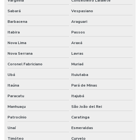
Varginha
Conselheiro Lafaiete
Sabará
Vespasiano
Manutenção De Climatização Predial
Barbacena
Araguari
Manutenção De Edifícios
Itabira
Passos
Manutenção De Espaços E Limpeza Segura
Nova Lima
Araxá
Manutenção De Iluminação De Edifícios
Nova Serrana
Lavras
Manutenção De Impermeabilização Predial
Coronel Fabriciano
Muriaé
Manutenção De Jardins E Limpeza
Ubá
Ituiutaba
Manutenção De Sistemas Elétricos
Itaúna
Pará de Minas
Manutenção De Sistemas Elétricos E Hidráulicos
Paracatu
Itajubá
Manutenção De Sistemas Elétricos Prediais
Manhuaçu
São João del Rei
Manutenção De Sistemas Hidráulicos
Patrocínio
Caratinga
Manutenção De Sistemas Sanitários
Unaí
Esmeraldas
Timóteo
Curvelo
Manutenção E Conservação De Ambientes