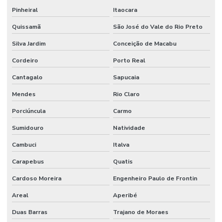
Limpeza De Áreas Externas E Jardins
Pinheiral
Itaocara
Limpeza De Áreas Industriais
Quissamã
São José do Vale do Rio Preto
Limpeza De Banheiros Comerciais
Silva Jardim
Conceição de Macabu
Limpeza De Banheiros E Áreas Comuns
Cordeiro
Porto Real
Limpeza De Escritórios E Ambientes Comerciais
Cantagalo
Sapucaia
Mendes
Rio Claro
Limpeza De Escritórios E Empresas
Porciúncula
Carmo
Limpeza De Estruturas E Pisos
Sumidouro
Natividade
Limpeza De Estruturas E Pisos Industriais
Cambuci
Italva
Limpeza De Estruturas Industriais
Carapebus
Quatis
Limpeza De Pisos Industriais
Cardoso Moreira
Engenheiro Paulo de Frontin
Limpeza De Pneus E Equipamentos Industriais
Areal
Aperibé
Limpeza De Pós Obra E Conservação
Duas Barras
Trajano de Moraes