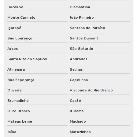
Bocaiuva
Diamantina
Manutenção Predial Comercial
Monte Carmelo
João Pinheiro
Manutenção Predial De Edifícios Comerciais
Igarapé
Santana do Paraíso
Manutenção Predial De Estruturas
São Lourenço
Santos Dumont
Manutenção Predial De Pequenas Obras
Arcos
São Gotardo
Manutenção Predial E Serviços Técnicos
Santa Rita do Sapucaí
Andradas
Manutenção Predial Para Empresas
Almenara
Salinas
Manutenção predial preventiva e corretiva
Boa Esperança
Capelinha
Manutenção Predial Residencial
Oliveira
Visconde do Rio Branco
Manutenção Preditiva
Brumadinho
Caeté
Manutenção Preditiva Com Internet Das Coisas
Ouro Branco
Iturama
Mateus Leme
Machado
Manutenção Preditiva Com Iot
Jaíba
Matozinhos
Manutenção Preditiva De Equipamentos