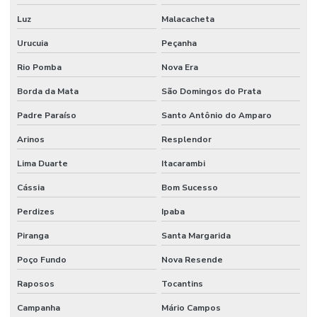
Reforma E Manutenção Predial Completa
Luz
Malacacheta
Reformas E Manutenção Predial
Urucuia
Peçanha
Remoção De Resíduos E Limpeza Eficaz
Rio Pomba
Nova Era
Retrofit de equipamentos industriais
Borda da Mata
São Domingos do Prata
Retrofit de instalações
Padre Paraíso
Santo Antônio do Amparo
Serviço Completo De Limpeza Corporativa
Arinos
Resplendor
Serviço De Conservação
Lima Duarte
Itacarambi
Cássia
Bom Sucesso
Serviço De Impermeabilização E Manutenção
Perdizes
Ipaba
Serviço De Jardinagem E Conservação
Piranga
Santa Margarida
Serviço De Limpeza De Escritórios
Poço Fundo
Nova Resende
Serviço De Limpeza Regular E Programada
Raposos
Tocantins
Serviço De Manutenção Predial Completo
Campanha
Mário Campos