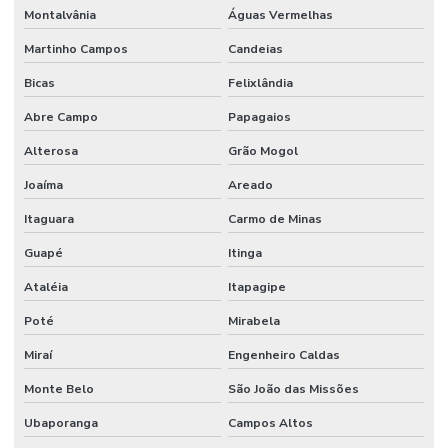
Serviço de montagem industrial
Montalvânia
Águas Vermelhas
Serviços De Impermeabilização Predial
Martinho Campos
Candeias
Serviços De Manutenção Predial De Qualidade
Bicas
Felixlândia
Serviços De Manutenção Preventiva
Abre Campo
Papagaios
Serviços de facilities para empresas
Alterosa
Grão Mogol
Joaíma
Areado
Serviços de gestão de ativos industriais
Itaguara
Carmo de Minas
Serviços de gestão de ativos e manutenção
Guapé
Itinga
Serviços de manutenção industrial e corporativa
Ataléia
Itapagipe
Serviços de manutenção preventiva industrial
Poté
Mirabela
Serviços de mão de obra
Miraí
Engenheiro Caldas
Serviços de mão de obra terceirizada
Monte Belo
São João das Missões
Serviços Profissionais De Manutenção Preventiva
Ubaporanga
Campos Altos
Serviços de terceirização de mão de obra