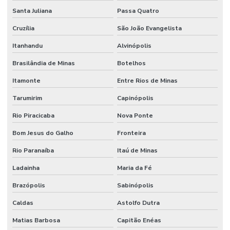
Serviço De Manutenção Preditiva
Santa Juliana
Passa Quatro
Serviço De Manutenção Preventiva Para Máquinas
Cruzília
São João Evangelista
Serviço De Pintura Em Edificações
Itanhandu
Alvinópolis
Serviço especializado de elétrica
Brasilândia de Minas
Botelhos
Serviço Especializado Em Manutenção Preventiva
Itamonte
Entre Rios de Minas
Serviço especializado de engenharia
Tarumirim
Capinópolis
Rio Piracicaba
Nova Ponte
Serviço especializado de manutenção
Bom Jesus do Galho
Fronteira
Serviço de facilities
Rio Paranaíba
Itaú de Minas
Serviço de facilities industrial
Ladainha
Maria da Fé
Serviço de infraestrutura
Brazópolis
Sabinópolis
Serviço de manutenção
Caldas
Astolfo Dutra
Serviço de manutenção industrial
Matias Barbosa
Capitão Enéas