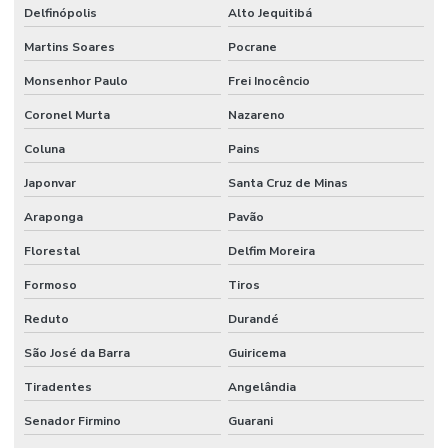
Delfinópolis
Alto Jequitibá
Martins Soares
Pocrane
Monsenhor Paulo
Frei Inocêncio
Coronel Murta
Nazareno
Coluna
Pains
Japonvar
Santa Cruz de Minas
Araponga
Pavão
Florestal
Delfim Moreira
Formoso
Tiros
Reduto
Durandé
São José da Barra
Guiricema
Tiradentes
Angelândia
Senador Firmino
Guarani