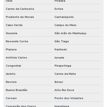
Ubaí
Piraúba
Carmo da Cachoeira
Estiva
Prudente de Morais
Caetanópolis
Cabo Verde
Campo do Meio
Gouveia
São João do Manhuaçu
Resende Costa
São Tiago
Planura
Itanhomi
Antônio Carlos
Juruaia
Congonhal
Pirapetinga
Jacinto
Carmo da Mata
Recreio
Ibiraci
Bueno Brandão
Alto Rio Doce
Coroaci
Ponto dos Volantes
Conceição dos Ouros
Igaratinga