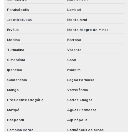
Orçamento manutenção industrial
Paraisópolis
Lambari
Orçamento de manutenção preventiva
Jaboticatubas
Monte Azul
Planejamento De Manutenção Preventiva
Ervália
Monte Alegre de Minas
Planos De Manutenção Preventiva Para Indústrias
Medina
Barroso
Planos de manutenção preventiva
Turmalina
Vazante
Prevenção De Falhas Em Equipamentos
Simonésia
Caraí
Profissionais de manutenção
Ipanema
Itaobim
Guaranésia
Lagoa Formosa
Profissional de limpeza
Manga
Varzelândia
Profissional de limpeza industrial
Presidente Olegário
Carlos Chagas
Projetos de infraestrutura e manutenção empresarial
Matipó
Águas Formosas
Rede De Manutenção Preventiva
Baependi
Alpinópolis
Reforma De Instalações Hidráulicas
Campina Verde
Carmópolis de Minas