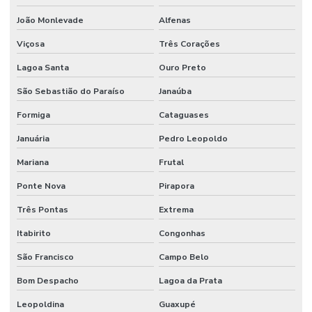
João Monlevade
Alfenas
Manutenção E Limpeza Industrial
Viçosa
Três Corações
Manutenção E Reparo De Edificações
Lagoa Santa
Ouro Preto
Manutenção elétrica preventiva
São Sebastião do Paraíso
Janaúba
Manutenção de equipamentos industriais
Formiga
Cataguases
Manutenção de estações de tratamento de água
Januária
Pedro Leopoldo
Manutenção e gestão de instalações comerciais
Mariana
Frutal
Manutenção industrial
Ponte Nova
Pirapora
Manutenção de infraestrutura empresarial
Três Pontas
Extrema
Manutenção de instalações elétricas industriais
Itabirito
Congonhas
Manutenção Inteligente Em Indústrias
São Francisco
Campo Belo
Manutenção Predial
Bom Despacho
Lagoa da Prata
Leopoldina
Guaxupé
Manutenção predial