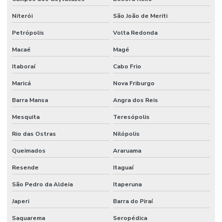
Empresa que terceiriza mao de obra
Niterói
São João de Meriti
Empresa de serviço industrial
Petrópolis
Volta Redonda
Empresa de terceirização de mão de obra
Macaé
Magé
Empresas prestadoras de serviços de mão de obra terceirizada
Itaboraí
Cabo Frio
Empresas que terceirizam serviços de produção
Maricá
Nova Friburgo
Engenheiros terceirizados
Barra Mansa
Angra dos Reis
Mesquita
Teresópolis
Equipe mao de obra temporaria e terceirizada
Rio das Ostras
Nilópolis
Facilities industrial
Queimados
Araruama
Gestão de ativos
Resende
Itaguaí
Gestão de custos de manutenção para empresas
São Pedro da Aldeia
Itaperuna
Gestão De Manutenção Preditiva
Japeri
Barra do Piraí
Gestão estratégica de ativos industriais
Saquarema
Seropédica