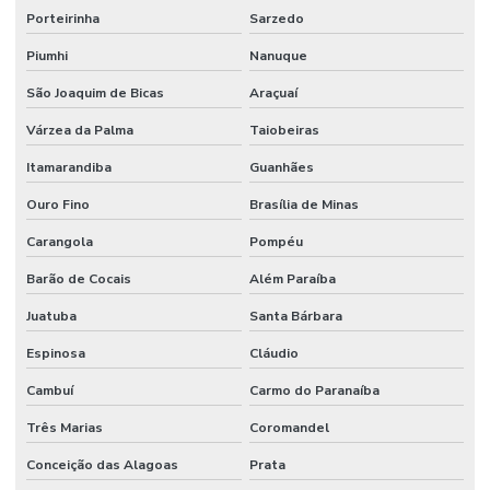
Porteirinha
Sarzedo
Manutenção Preditiva E Iot
Piumhi
Nanuque
Manutenção Preditiva Para Indústria
São Joaquim de Bicas
Araçuaí
Manutenção Preditiva Reduzindo Custos
Várzea da Palma
Taiobeiras
Manutenção Preventiva
Itamarandiba
Guanhães
Manutenção preventiva
Ouro Fino
Brasília de Minas
Manutenção preventiva ar condicionado
Carangola
Pompéu
Manutenção Preventiva Com Certificação
Barão de Cocais
Além Paraíba
Manutenção Preventiva De Edificações
Juatuba
Santa Bárbara
Manutenção Preventiva De Equipamentos
Espinosa
Cláudio
Cambuí
Carmo do Paranaíba
Manutenção Preventiva De Máquinas
Três Marias
Coromandel
Manutenção Preventiva De Sistemas Mecânicos
Conceição das Alagoas
Prata
Manutenção Preventiva E Corretiva