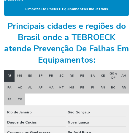
Empresa de manutenção
Limpeza De Pneus E Equipamentos Industriais
Empresa de manutenção corporativa
Principais cidades e regiões do
Empresa de manutenção industrial
Brasil onde a TEBROECK
Empresa de manutenção preventiva
atende Prevenção De Falhas Em
Empresa de mão de obra industrial
Equipamentos:
Empresa de mão de obra técnica
Empresa de mão de obra terceirizada
GO e
RJ
MG
ES
SP
PR
SC
RS
PE
BA
CE
AM
DF
Empresa de montagem industrial
PA
AC
AL
AP
MA
MT
MS
PB
PI
RN
RO
RR
Empresa de prestação de serviços de mão de obra
SE
TO
Empresa de projeto industrial
Rio de Janeiro
São Gonçalo
Empresa de projeto de manutenção
Duque de Caxias
Nova Iguaçu
Empresa de projetos em engenharia
Campos dos Goytacazes
Belford Roxo