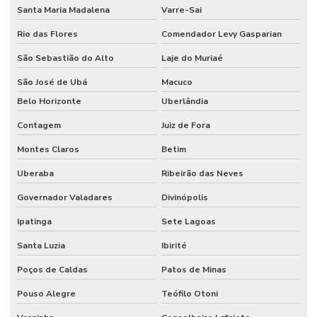
Limpeza De Recepção E Corredores
Santa Maria Madalena
Varre-Sai
Limpeza E Conservação
Rio das Flores
Comendador Levy Gasparian
Limpeza E Conservação De Ambientes Corporativos
São Sebastião do Alto
Laje do Muriaé
Limpeza de espaços corporativos
São José de Ubá
Macuco
Belo Horizonte
Uberlândia
Limpeza Especializada Para Ambientes Comerciais
Contagem
Juiz de Fora
Limpeza Profissional De Ambientes
Montes Claros
Betim
Limpeza Profunda De Ambientes Administrativos
Uberaba
Ribeirão das Neves
Limpeza Profunda De Ambientes Comerciais
Governador Valadares
Divinópolis
Limpeza Técnica De Ambientes
Ipatinga
Sete Lagoas
Limpeza Técnica De Ambientes Industriais
Santa Luzia
Ibirité
Limpeza Técnica De Indústrias E Escritórios
Poços de Caldas
Patos de Minas
Manutenção corporativa
Pouso Alegre
Teófilo Otoni
Manutenção Corretiva De Edifícios