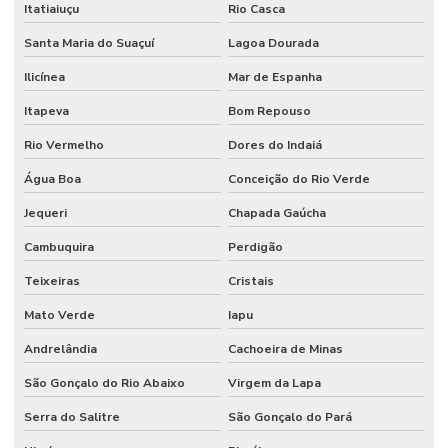
Itatiaiuçu
Rio Casca
Sistemas De Monitoramento Preditivo
Santa Maria do Suaçuí
Lagoa Dourada
Soluções de engenharia e manutenção
Ilicínea
Mar de Espanha
Soluções de engenharia para manutenção industrial
Itapeva
Bom Repouso
Terceirização de facilities
Rio Vermelho
Dores do Indaiá
Água Boa
Conceição do Rio Verde
Terceirização de funcionários
Jequeri
Chapada Gaúcha
Terceirização de jardinagem
Cambuquira
Perdigão
Terceirização de limpeza
Teixeiras
Cristais
Terceirização de manutenção predial
Mato Verde
Iapu
Terceirização de mão de obra
Andrelândia
Cachoeira de Minas
Terceirização de mão de obra industrial
São Gonçalo do Rio Abaixo
Virgem da Lapa
Terceirização de mão de obra técnica
Serra do Salitre
São Gonçalo do Pará
Terceirização de serviços de manutenção predial