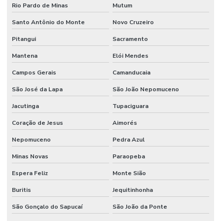
Rio Pardo de Minas
Mutum
Manutenção Preventiva E Gestão De Ativos
Santo Antônio do Monte
Novo Cruzeiro
Manutenção Preventiva E Lubrificação
Pitangui
Sacramento
Manutenção Preventiva E Segurança
Mantena
Elói Mendes
Manutenção Preventiva Industrial
Campos Gerais
Camanducaia
Manutenção preventiva industrial
São José da Lapa
São João Nepomuceno
Manutenção Preventiva Para Equipamentos Pesados
Jacutinga
Tupaciguara
Manutenção Preventiva Para Indústrias
Coração de Jesus
Aimorés
Manutenção Preventiva Para Máquinas
Nepomuceno
Pedra Azul
Manutenção de processos industriais
Minas Novas
Paraopeba
Espera Feliz
Monte Sião
Manutenção de redes elétricas industriais
Buritis
Jequitinhonha
Manutenção de sistemas de ar condicionado
São Gonçalo do Sapucaí
São João da Ponte
Manutenção de sistemas de climatização comercial