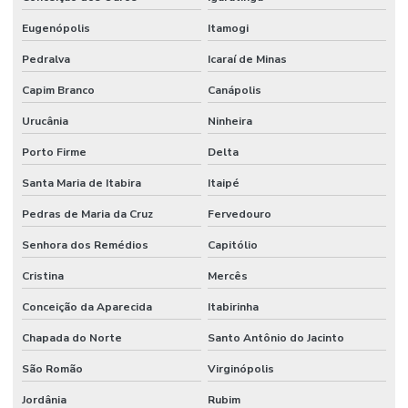
Eugenópolis
Itamogi
Pedralva
Icaraí de Minas
Capim Branco
Canápolis
Urucânia
Ninheira
Porto Firme
Delta
Santa Maria de Itabira
Itaipé
Pedras de Maria da Cruz
Fervedouro
Senhora dos Remédios
Capitólio
Cristina
Mercês
Conceição da Aparecida
Itabirinha
Chapada do Norte
Santo Antônio do Jacinto
São Romão
Virginópolis
Jordânia
Rubim