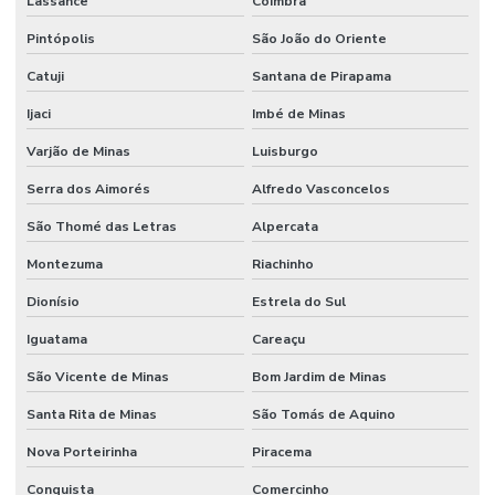
Lassance
Coimbra
Pintópolis
São João do Oriente
Catuji
Santana de Pirapama
Ijaci
Imbé de Minas
Varjão de Minas
Luisburgo
Serra dos Aimorés
Alfredo Vasconcelos
São Thomé das Letras
Alpercata
Montezuma
Riachinho
Dionísio
Estrela do Sul
Iguatama
Careaçu
São Vicente de Minas
Bom Jardim de Minas
Santa Rita de Minas
São Tomás de Aquino
Nova Porteirinha
Piracema
Conquista
Comercinho