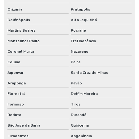
Orizânia
Pratápolis
Delfinópolis
Alto Jequitibá
Martins Soares
Pocrane
Monsenhor Paulo
Frei Inocêncio
Coronel Murta
Nazareno
Coluna
Pains
Japonvar
Santa Cruz de Minas
Araponga
Pavão
Florestal
Delfim Moreira
Formoso
Tiros
Reduto
Durandé
São José da Barra
Guiricema
Tiradentes
Angelândia