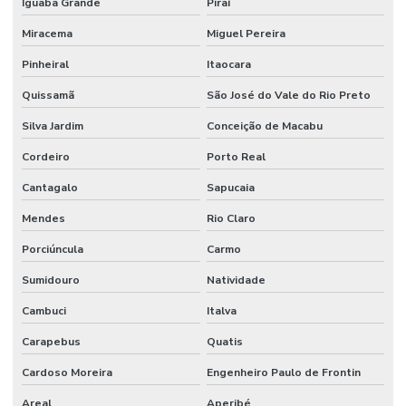
Iguaba Grande
Piraí
Limpeza De Ambientes Industriais
Miracema
Miguel Pereira
Limpeza De Áreas De Convivência
Pinheiral
Itaocara
Limpeza De Áreas Externas E Jardins
Quissamã
São José do Vale do Rio Preto
Limpeza De Áreas Industriais
Silva Jardim
Conceição de Macabu
Limpeza De Banheiros Comerciais
Cordeiro
Porto Real
Limpeza De Banheiros E Áreas Comuns
Cantagalo
Sapucaia
Limpeza De Escritórios E Ambientes Comerciais
Mendes
Rio Claro
Limpeza De Escritórios E Empresas
Porciúncula
Carmo
Limpeza De Estruturas E Pisos
Sumidouro
Natividade
Limpeza De Estruturas E Pisos Industriais
Cambuci
Italva
Limpeza De Estruturas Industriais
Carapebus
Quatis
Limpeza De Pisos Industriais
Cardoso Moreira
Engenheiro Paulo de Frontin
Areal
Aperibé
Limpeza De Pneus E Equipamentos Industriais