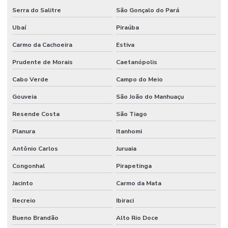
Serra do Salitre
São Gonçalo do Pará
Terceirização de mão de obra técnica
Ubaí
Piraúba
Terceirização de serviços de manutenção predial
Carmo da Cachoeira
Estiva
Prudente de Morais
Caetanópolis
Cabo Verde
Campo do Meio
Gouveia
São João do Manhuaçu
Resende Costa
São Tiago
Planura
Itanhomi
Antônio Carlos
Juruaia
Congonhal
Pirapetinga
Jacinto
Carmo da Mata
Recreio
Ibiraci
Bueno Brandão
Alto Rio Doce