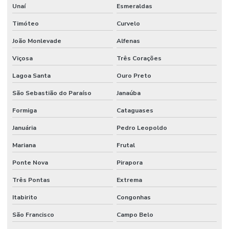
Unaí
Esmeraldas
Manutenção De Sistemas Sanitários
Timóteo
Curvelo
Manutenção E Conservação De Ambientes
João Monlevade
Alfenas
Manutenção E Limpeza Industrial
Viçosa
Três Corações
Manutenção E Reparo De Edificações
Lagoa Santa
Ouro Preto
Manutenção elétrica preventiva
São Sebastião do Paraíso
Janaúba
Manutenção de equipamentos industriais
Formiga
Cataguases
Januária
Pedro Leopoldo
Manutenção de estações de tratamento de água
Mariana
Frutal
Manutenção e gestão de instalações comerciais
Ponte Nova
Pirapora
Manutenção industrial
Três Pontas
Extrema
Manutenção de infraestrutura empresarial
Itabirito
Congonhas
Manutenção de instalações elétricas industriais
São Francisco
Campo Belo
Manutenção Inteligente Em Indústrias