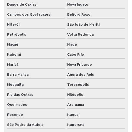
Empresa de projeto de manutenção
Duque de Caxias
Nova Iguaçu
Empresa de projetos em engenharia
Campos dos Goytacazes
Belford Roxo
Niterói
São João de Meriti
Empresa que terceiriza mao de obra
Petrópolis
Volta Redonda
Empresa de serviço industrial
Macaé
Magé
Empresa de terceirização de mão de obra
Itaboraí
Cabo Frio
Empresas prestadoras de serviços de mão de obra terceirizada
Maricá
Nova Friburgo
Empresas que terceirizam serviços de produção
Barra Mansa
Angra dos Reis
Engenheiros terceirizados
Mesquita
Teresópolis
Equipe mao de obra temporaria e terceirizada
Rio das Ostras
Nilópolis
Facilities industrial
Queimados
Araruama
Gestão de ativos
Resende
Itaguaí
Gestão de custos de manutenção para empresas
São Pedro da Aldeia
Itaperuna