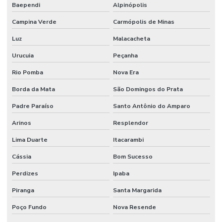
Rede De Manutenção Preventiva
Baependi
Alpinópolis
Reforma De Instalações Hidráulicas
Campina Verde
Carmópolis de Minas
Luz
Malacacheta
Reforma E Manutenção Predial Completa
Urucuia
Peçanha
Reformas E Manutenção Predial
Rio Pomba
Nova Era
Remoção De Resíduos E Limpeza Eficaz
Borda da Mata
São Domingos do Prata
Retrofit de equipamentos industriais
Padre Paraíso
Santo Antônio do Amparo
Retrofit de instalações
Arinos
Resplendor
Serviço Completo De Limpeza Corporativa
Lima Duarte
Itacarambi
Serviço De Conservação
Cássia
Bom Sucesso
Serviço De Impermeabilização E Manutenção
Perdizes
Ipaba
Serviço De Jardinagem E Conservação
Piranga
Santa Margarida
Serviço De Limpeza De Escritórios
Poço Fundo
Nova Resende