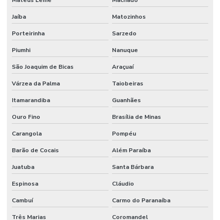
Manutenção Preditiva Com Iot
Jaíba
Matozinhos
Manutenção Preditiva De Equipamentos
Porteirinha
Sarzedo
Manutenção Preditiva E Iot
Piumhi
Nanuque
Manutenção Preditiva Para Indústria
São Joaquim de Bicas
Araçuaí
Manutenção Preditiva Reduzindo Custos
Várzea da Palma
Taiobeiras
Itamarandiba
Guanhães
Manutenção Preventiva
Ouro Fino
Brasília de Minas
Manutenção preventiva
Carangola
Pompéu
Manutenção preventiva ar condicionado
Barão de Cocais
Além Paraíba
Manutenção Preventiva Com Certificação
Juatuba
Santa Bárbara
Manutenção Preventiva De Edificações
Espinosa
Cláudio
Manutenção Preventiva De Equipamentos
Cambuí
Carmo do Paranaíba
Manutenção Preventiva De Máquinas
Três Marias
Coromandel