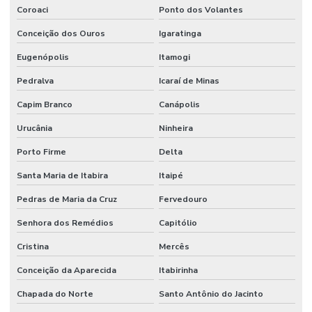
Coroaci
Ponto dos Volantes
Conceição dos Ouros
Igaratinga
Eugenópolis
Itamogi
Pedralva
Icaraí de Minas
Capim Branco
Canápolis
Urucânia
Ninheira
Porto Firme
Delta
Santa Maria de Itabira
Itaipé
Pedras de Maria da Cruz
Fervedouro
Senhora dos Remédios
Capitólio
Cristina
Mercês
Conceição da Aparecida
Itabirinha
Chapada do Norte
Santo Antônio do Jacinto