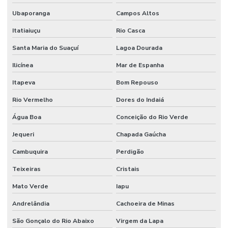
Ubaporanga
Campos Altos
Serviços Profissionais De Manutenção Preventiva
Itatiaiuçu
Rio Casca
Serviços de terceirização de mão de obra
Santa Maria do Suaçuí
Lagoa Dourada
Sistemas De Monitoramento Preditivo
Ilicínea
Mar de Espanha
Soluções de engenharia e manutenção
Itapeva
Bom Repouso
Soluções de engenharia para manutenção industrial
Rio Vermelho
Dores do Indaiá
Terceirização de facilities
Água Boa
Conceição do Rio Verde
Terceirização de funcionários
Jequeri
Chapada Gaúcha
Terceirização de jardinagem
Cambuquira
Perdigão
Terceirização de limpeza
Teixeiras
Cristais
Terceirização de manutenção predial
Mato Verde
Iapu
Terceirização de mão de obra
Andrelândia
Cachoeira de Minas
São Gonçalo do Rio Abaixo
Virgem da Lapa
Terceirização de mão de obra industrial