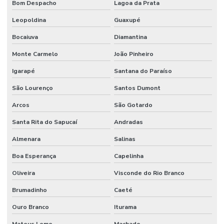
Bom Despacho
Lagoa da Prata
Manutenção Predial
Leopoldina
Guaxupé
Manutenção predial
Bocaiuva
Diamantina
Manutenção Predial Comercial
Monte Carmelo
João Pinheiro
Manutenção Predial De Edifícios Comerciais
Igarapé
Santana do Paraíso
Manutenção Predial De Estruturas
São Lourenço
Santos Dumont
Manutenção Predial De Pequenas Obras
Arcos
São Gotardo
Santa Rita do Sapucaí
Andradas
Manutenção Predial E Serviços Técnicos
Almenara
Salinas
Manutenção Predial Para Empresas
Boa Esperança
Capelinha
Manutenção predial preventiva e corretiva
Oliveira
Visconde do Rio Branco
Manutenção Predial Residencial
Brumadinho
Caeté
Manutenção Preditiva
Ouro Branco
Iturama
Manutenção Preditiva Com Internet Das Coisas
Mateus Leme
Machado