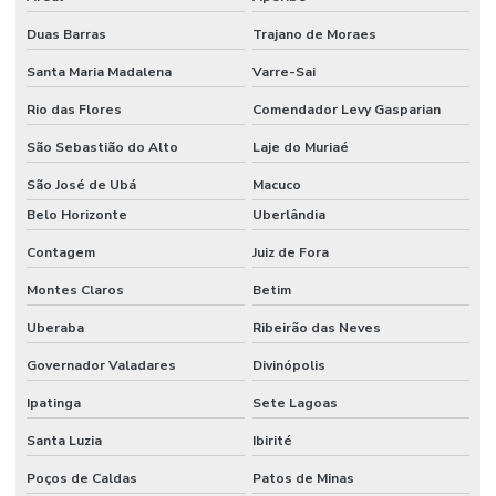
Duas Barras
Trajano de Moraes
Limpeza De Pós Obra E Conservação
Santa Maria Madalena
Varre-Sai
Limpeza De Recepção E Corredores
Rio das Flores
Comendador Levy Gasparian
Limpeza E Conservação
São Sebastião do Alto
Laje do Muriaé
Limpeza E Conservação De Ambientes Corporativos
São José de Ubá
Macuco
Limpeza de espaços corporativos
Belo Horizonte
Uberlândia
Limpeza Especializada Para Ambientes Comerciais
Contagem
Juiz de Fora
Limpeza Profissional De Ambientes
Montes Claros
Betim
Limpeza Profunda De Ambientes Administrativos
Uberaba
Ribeirão das Neves
Governador Valadares
Divinópolis
Limpeza Profunda De Ambientes Comerciais
Ipatinga
Sete Lagoas
Limpeza Técnica De Ambientes
Santa Luzia
Ibirité
Limpeza Técnica De Ambientes Industriais
Poços de Caldas
Patos de Minas
Limpeza Técnica De Indústrias E Escritórios