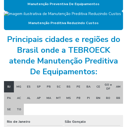
Manutenção Preventiva De Equipamentos
Empresa de gestão de manutenção
Empresa gestora de ativos
Manutenção Preditiva Reduzindo Custos
Empresa de manutenção
Empresa de manutenção corporativa
Principais cidades e regiões do
Empresa de manutenção industrial
Brasil onde a TEBROECK
Empresa de manutenção preventiva
atende Manutenção Preditiva
Empresa de mão de obra industrial
De Equipamentos:
Empresa de mão de obra técnica
GO e
RJ
MG
ES
SP
PR
SC
RS
PE
BA
CE
AM
Empresa de mão de obra terceirizada
DF
PA
AC
AL
AP
MA
MT
MS
PB
PI
RN
RO
RR
Empresa de montagem industrial
Empresa de prestação de serviços de mão de obra
SE
TO
Empresa de projeto industrial
Rio de Janeiro
São Gonçalo