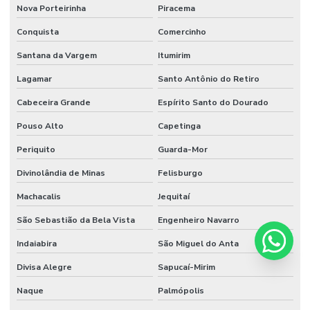
Nova Porteirinha
Piracema
Conquista
Comercinho
Santana da Vargem
Itumirim
Lagamar
Santo Antônio do Retiro
Cabeceira Grande
Espírito Santo do Dourado
Pouso Alto
Capetinga
Periquito
Guarda-Mor
Divinolândia de Minas
Felisburgo
Machacalis
Jequitaí
São Sebastião da Bela Vista
Engenheiro Navarro
Indaiabira
São Miguel do Anta
Divisa Alegre
Sapucaí-Mirim
Naque
Palmópolis