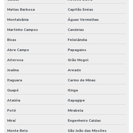
Matias Barbosa
Capitão Enéas
Serviço de manutenção industrial
Montalvânia
Águas Vermelhas
Serviço de montagem industrial
Martinho Campos
Candeias
Serviços De Impermeabilização Predial
Bicas
Felixlândia
Serviços De Manutenção Predial De Qualidade
Abre Campo
Papagaios
Serviços De Manutenção Preventiva
Alterosa
Grão Mogol
Serviços de facilities para empresas
Joaíma
Areado
Serviços de gestão de ativos industriais
Itaguara
Carmo de Minas
Serviços de gestão de ativos e manutenção
Guapé
Itinga
Serviços de manutenção industrial e corporativa
Ataléia
Itapagipe
Serviços de manutenção preventiva industrial
Poté
Mirabela
Serviços de mão de obra
Miraí
Engenheiro Caldas
Monte Belo
São João das Missões
Serviços de mão de obra terceirizada