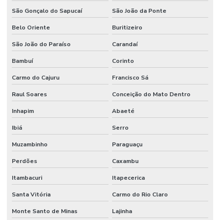
Manutenção de sistemas de ar condicionado
São Gonçalo do Sapucaí
São João da Ponte
Manutenção de sistemas de climatização comercial
Belo Oriente
Buritizeiro
Manutenção de sistemas de climatização predial
São João do Paraíso
Carandaí
Manutenção de sistemas elétricos corporativos
Bambuí
Corinto
Carmo do Cajuru
Francisco Sá
Manutenção de sistemas elétricos industriais
Raul Soares
Conceição do Mato Dentro
Mão de obra facilities
Inhapim
Abaeté
Mão de obra de limpeza terceirizada
Ibiá
Serro
Mão de obra técnica terceirizada
Muzambinho
Paraguaçu
Mão de obra temporária e terceirização
Perdões
Caxambu
Mão de obra terceirizada
Itambacuri
Itapecerica
Mão de obra terceirizada limpeza
Santa Vitória
Carmo do Rio Claro
Mecânico terceirizado
Monte Santo de Minas
Lajinha