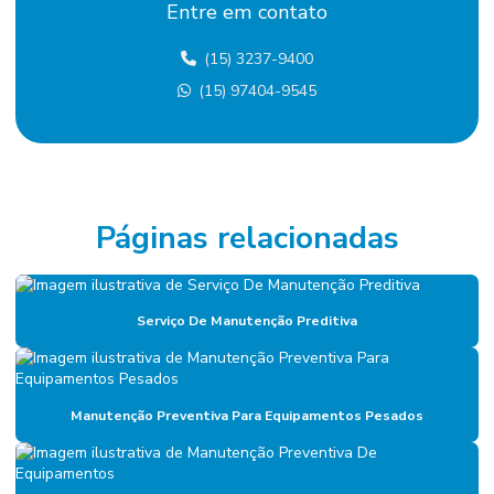
Entre em contato
Contratação de mão de obra terceirizada
(15) 3237-9400
Custo terceirização mão de obra
(15) 97404-9545
Eletricista terceirizado
Empresa De Manutenção Predial
Empresa De Manutenção Preventiva
Empresa De Serviços De Manutenção
Páginas relacionadas
Empresa de diagnóstico de manutenção
Empresa especializada em mão de obra terceirizada
Serviço De Manutenção Preditiva
Empresa de facilities
Empresa de facilities industrial
Manutenção Preventiva Para Equipamentos Pesados
Empresa de gerenciamento de ativos
Empresa de gestão de ativos industriais