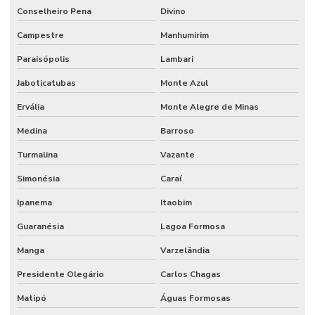
Melhorias Em Sistemas Elétricos
Conselheiro Pena
Divino
Monitoramento De Condições Operacionais
Campestre
Manhumirim
Orçamento manutenção industrial
Paraisópolis
Lambari
Jaboticatubas
Monte Azul
Orçamento de manutenção preventiva
Ervália
Monte Alegre de Minas
Planejamento De Manutenção Preventiva
Medina
Barroso
Planos De Manutenção Preventiva Para Indústrias
Turmalina
Vazante
Planos de manutenção preventiva
Simonésia
Caraí
Prevenção De Falhas Em Equipamentos
Ipanema
Itaobim
Profissionais de manutenção
Guaranésia
Lagoa Formosa
Profissional de limpeza
Manga
Varzelândia
Profissional de limpeza industrial
Presidente Olegário
Carlos Chagas
Projetos de infraestrutura e manutenção empresarial
Matipó
Águas Formosas