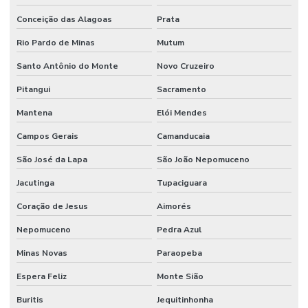
Manutenção Preventiva De Sistemas Mecânicos
Conceição das Alagoas
Prata
Manutenção Preventiva E Corretiva
Rio Pardo de Minas
Mutum
Manutenção Preventiva E Gestão De Ativos
Santo Antônio do Monte
Novo Cruzeiro
Manutenção Preventiva E Lubrificação
Pitangui
Sacramento
Mantena
Elói Mendes
Manutenção Preventiva E Segurança
Campos Gerais
Camanducaia
Manutenção Preventiva Industrial
São José da Lapa
São João Nepomuceno
Manutenção preventiva industrial
Jacutinga
Tupaciguara
Manutenção Preventiva Para Equipamentos Pesados
Coração de Jesus
Aimorés
Manutenção Preventiva Para Indústrias
Nepomuceno
Pedra Azul
Manutenção Preventiva Para Máquinas
Minas Novas
Paraopeba
Manutenção de processos industriais
Espera Feliz
Monte Sião
Manutenção de redes elétricas industriais
Buritis
Jequitinhonha