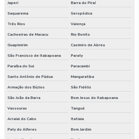
Gestão De Manutenção Preditiva
Japeri
Barra do Piraí
Saquarema
Seropédica
Gestão estratégica de ativos industriais
Três Rios
Valença
Higienização De Área Comum
Cachoeiras de Macacu
Rio Bonito
Higienização De Banheiros Comerciais
Guapimirim
Casimiro de Abreu
Higienização De Escritórios
São Francisco de Itabapoana
Paraty
Higienização De Superfícies Comerciais E Industriais
Paraíba do Sul
Paracambi
Higienização Profunda De Ambientes Comerciais
Santo Antônio de Pádua
Mangaratiba
Higienização Profunda De Escritórios E Sanitários
Armação dos Búzios
São Fidélis
Implantação De Manutenção Preditiva
São João da Barra
Bom Jesus do Itabapoana
Implementação De Manutenção Preditiva
Vassouras
Tanguá
Inspeções Regulares De Equipamentos
Arraial do Cabo
Itatiaia
Limpeza De Ambientes
Paty do Alferes
Bom Jardim