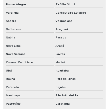
Pouso Alegre
Teófilo Otoni
Manutenção corporativa
Varginha
Conselheiro Lafaiete
Manutenção Corretiva De Edifícios
Sabará
Vespasiano
Manutenção De Climatização Predial
Barbacena
Araguari
Manutenção De Edifícios
Itabira
Passos
Manutenção De Espaços E Limpeza Segura
Nova Lima
Araxá
Manutenção De Iluminação De Edifícios
Nova Serrana
Lavras
Manutenção De Impermeabilização Predial
Coronel Fabriciano
Muriaé
Ubá
Ituiutaba
Manutenção De Jardins E Limpeza
Itaúna
Pará de Minas
Manutenção De Sistemas Elétricos
Paracatu
Itajubá
Manutenção De Sistemas Elétricos E Hidráulicos
Manhuaçu
São João del Rei
Manutenção De Sistemas Elétricos Prediais
Patrocínio
Caratinga
Manutenção De Sistemas Hidráulicos