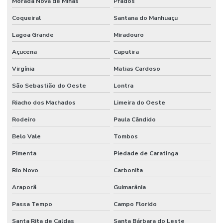
Morada Nova de Minas
Prados
Coqueiral
Santana do Manhuaçu
Lagoa Grande
Miradouro
Açucena
Caputira
Virgínia
Matias Cardoso
São Sebastião do Oeste
Lontra
Riacho dos Machados
Limeira do Oeste
Rodeiro
Paula Cândido
Belo Vale
Tombos
Pimenta
Piedade de Caratinga
Rio Novo
Carbonita
Araporã
Guimarânia
Passa Tempo
Campo Florido
Santa Rita de Caldas
Santa Bárbara do Leste