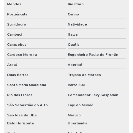
Mendes
Rio Claro
Limpeza De Escritórios E Empresas
Porciúncula
Carmo
Limpeza De Estruturas E Pisos
Sumidouro
Natividade
Limpeza De Estruturas E Pisos Industriais
Cambuci
Italva
Limpeza De Estruturas Industriais
Carapebus
Quatis
Limpeza De Pisos Industriais
Cardoso Moreira
Engenheiro Paulo de Frontin
Areal
Aperibé
Limpeza De Pneus E Equipamentos Industriais
Duas Barras
Trajano de Moraes
Limpeza De Pós Obra E Conservação
Santa Maria Madalena
Varre-Sai
Limpeza De Recepção E Corredores
Rio das Flores
Comendador Levy Gasparian
Limpeza E Conservação
São Sebastião do Alto
Laje do Muriaé
Limpeza E Conservação De Ambientes Corporativos
São José de Ubá
Macuco
Limpeza de espaços corporativos
Belo Horizonte
Uberlândia
Limpeza Especializada Para Ambientes Comerciais