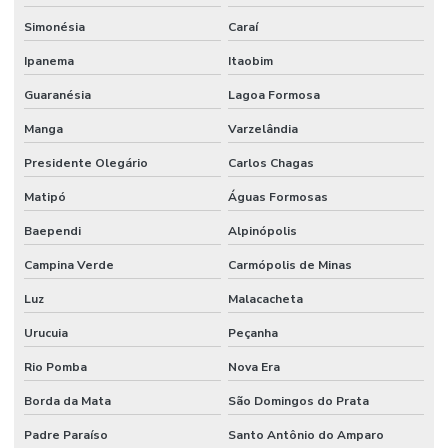
Planos de manutenção preventiva
Simonésia
Caraí
Prevenção De Falhas Em Equipamentos
Ipanema
Itaobim
Profissionais de manutenção
Guaranésia
Lagoa Formosa
Profissional de limpeza
Manga
Varzelândia
Profissional de limpeza industrial
Presidente Olegário
Carlos Chagas
Projetos de infraestrutura e manutenção empresarial
Matipó
Águas Formosas
Rede De Manutenção Preventiva
Baependi
Alpinópolis
Reforma De Instalações Hidráulicas
Campina Verde
Carmópolis de Minas
Luz
Malacacheta
Reforma E Manutenção Predial Completa
Urucuia
Peçanha
Reformas E Manutenção Predial
Rio Pomba
Nova Era
Remoção De Resíduos E Limpeza Eficaz
Borda da Mata
São Domingos do Prata
Retrofit de equipamentos industriais
Padre Paraíso
Santo Antônio do Amparo
Retrofit de instalações