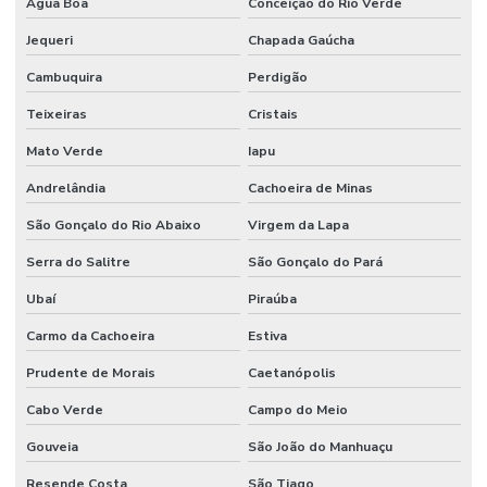
Água Boa
Conceição do Rio Verde
Terceirização de funcionários
Jequeri
Chapada Gaúcha
Terceirização de jardinagem
Cambuquira
Perdigão
Terceirização de limpeza
Teixeiras
Cristais
Terceirização de manutenção predial
Mato Verde
Iapu
Terceirização de mão de obra
Andrelândia
Cachoeira de Minas
São Gonçalo do Rio Abaixo
Virgem da Lapa
Terceirização de mão de obra industrial
Serra do Salitre
São Gonçalo do Pará
Terceirização de mão de obra técnica
Ubaí
Piraúba
Terceirização de serviços de manutenção predial
Carmo da Cachoeira
Estiva
Prudente de Morais
Caetanópolis
Cabo Verde
Campo do Meio
Gouveia
São João do Manhuaçu
Resende Costa
São Tiago