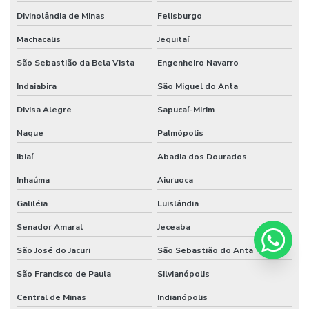
Divinolândia de Minas
Felisburgo
Machacalis
Jequitaí
São Sebastião da Bela Vista
Engenheiro Navarro
Indaiabira
São Miguel do Anta
Divisa Alegre
Sapucaí-Mirim
Naque
Palmópolis
Ibiaí
Abadia dos Dourados
Inhaúma
Aiuruoca
Galiléia
Luislândia
Senador Amaral
Jeceaba
São José do Jacuri
São Sebastião do Anta
São Francisco de Paula
Silvianópolis
Central de Minas
Indianópolis