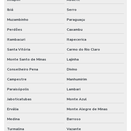
Mão de obra de limpeza terceirizada
Ibiá
Serro
Mão de obra técnica terceirizada
Muzambinho
Paraguaçu
Mão de obra temporária e terceirização
Perdões
Caxambu
Mão de obra terceirizada
Itambacuri
Itapecerica
Mão de obra terceirizada limpeza
Santa Vitória
Carmo do Rio Claro
Mecânico terceirizado
Monte Santo de Minas
Lajinha
Melhorias Em Sistemas Elétricos
Conselheiro Pena
Divino
Monitoramento De Condições Operacionais
Campestre
Manhumirim
Orçamento manutenção industrial
Paraisópolis
Lambari
Jaboticatubas
Monte Azul
Orçamento de manutenção preventiva
Ervália
Monte Alegre de Minas
Planejamento De Manutenção Preventiva
Medina
Barroso
Planos De Manutenção Preventiva Para Indústrias
Turmalina
Vazante