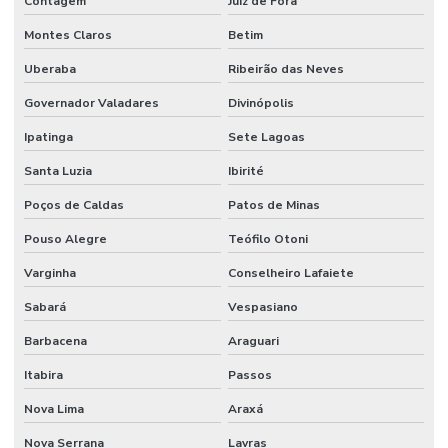
Contagem
Juiz de Fora
Limpeza Profissional De Ambientes
Montes Claros
Betim
Limpeza Profunda De Ambientes Administrativos
Uberaba
Ribeirão das Neves
Governador Valadares
Divinópolis
Limpeza Profunda De Ambientes Comerciais
Ipatinga
Sete Lagoas
Limpeza Técnica De Ambientes
Santa Luzia
Ibirité
Limpeza Técnica De Ambientes Industriais
Poços de Caldas
Patos de Minas
Limpeza Técnica De Indústrias E Escritórios
Pouso Alegre
Teófilo Otoni
Manutenção corporativa
Varginha
Conselheiro Lafaiete
Manutenção Corretiva De Edifícios
Sabará
Vespasiano
Manutenção De Climatização Predial
Barbacena
Araguari
Manutenção De Edifícios
Itabira
Passos
Manutenção De Espaços E Limpeza Segura
Nova Lima
Araxá
Manutenção De Iluminação De Edifícios
Nova Serrana
Lavras