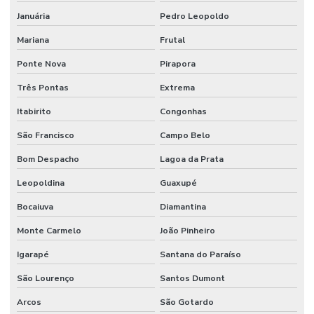
Januária
Pedro Leopoldo
Manutenção de estações de tratamento de água
Mariana
Frutal
Manutenção e gestão de instalações comerciais
Ponte Nova
Pirapora
Manutenção industrial
Três Pontas
Extrema
Manutenção de infraestrutura empresarial
Itabirito
Congonhas
Manutenção de instalações elétricas industriais
São Francisco
Campo Belo
Manutenção Inteligente Em Indústrias
Bom Despacho
Lagoa da Prata
Manutenção Predial
Leopoldina
Guaxupé
Manutenção predial
Bocaiuva
Diamantina
Manutenção Predial Comercial
Monte Carmelo
João Pinheiro
Manutenção Predial De Edifícios Comerciais
Igarapé
Santana do Paraíso
Manutenção Predial De Estruturas
São Lourenço
Santos Dumont
Manutenção Predial De Pequenas Obras
Arcos
São Gotardo