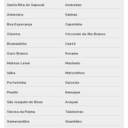
Santa Rita do Sapucaí
Andradas
Manutenção Predial E Serviços Técnicos
Almenara
Salinas
Manutenção Predial Para Empresas
Boa Esperança
Capelinha
Manutenção predial preventiva e corretiva
Oliveira
Visconde do Rio Branco
Manutenção Predial Residencial
Brumadinho
Caeté
Manutenção Preditiva
Ouro Branco
Iturama
Manutenção Preditiva Com Internet Das Coisas
Mateus Leme
Machado
Manutenção Preditiva Com Iot
Jaíba
Matozinhos
Manutenção Preditiva De Equipamentos
Porteirinha
Sarzedo
Manutenção Preditiva E Iot
Piumhi
Nanuque
Manutenção Preditiva Para Indústria
São Joaquim de Bicas
Araçuaí
Manutenção Preditiva Reduzindo Custos
Várzea da Palma
Taiobeiras
Itamarandiba
Guanhães
Manutenção Preventiva