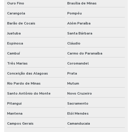
Ouro Fino
Brasília de Minas
Manutenção preventiva
Carangola
Pompéu
Manutenção preventiva ar condicionado
Barão de Cocais
Além Paraíba
Manutenção Preventiva Com Certificação
Juatuba
Santa Bárbara
Manutenção Preventiva De Edificações
Espinosa
Cláudio
Manutenção Preventiva De Equipamentos
Cambuí
Carmo do Paranaíba
Manutenção Preventiva De Máquinas
Três Marias
Coromandel
Manutenção Preventiva De Sistemas Mecânicos
Conceição das Alagoas
Prata
Manutenção Preventiva E Corretiva
Rio Pardo de Minas
Mutum
Manutenção Preventiva E Gestão De Ativos
Santo Antônio do Monte
Novo Cruzeiro
Manutenção Preventiva E Lubrificação
Pitangui
Sacramento
Mantena
Elói Mendes
Manutenção Preventiva E Segurança
Campos Gerais
Camanducaia
Manutenção Preventiva Industrial