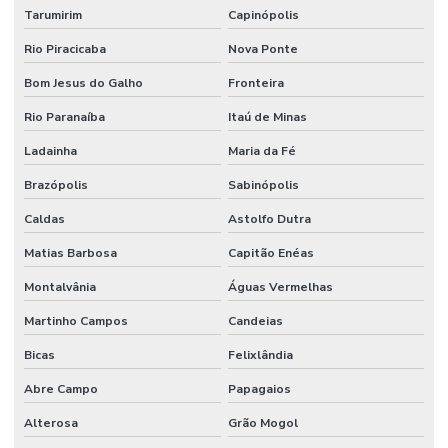
Tarumirim
Capinópolis
Serviço especializado de engenharia
Rio Piracicaba
Nova Ponte
Serviço especializado de manutenção
Bom Jesus do Galho
Fronteira
Serviço de facilities
Rio Paranaíba
Itaú de Minas
Serviço de facilities industrial
Ladainha
Maria da Fé
Serviço de infraestrutura
Brazópolis
Sabinópolis
Serviço de manutenção
Caldas
Astolfo Dutra
Matias Barbosa
Capitão Enéas
Serviço de manutenção industrial
Montalvânia
Águas Vermelhas
Serviço de montagem industrial
Martinho Campos
Candeias
Serviços De Impermeabilização Predial
Bicas
Felixlândia
Serviços De Manutenção Predial De Qualidade
Abre Campo
Papagaios
Serviços De Manutenção Preventiva
Alterosa
Grão Mogol
Serviços de facilities para empresas