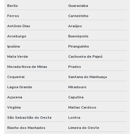
Berilo
Guaraciaba
Ferros
Carneirinho
Antônio Dias
Araújos
Arceburgo
Buenópolis
Ipuiúna
Piranguinho
Mata Verde
Cachoeira de Pajeú
Morada Nova de Minas
Prados
Coqueiral
Santana do Manhuaçu
Lagoa Grande
Miradouro
Açucena
Caputira
Virgínia
Matias Cardoso
São Sebastião do Oeste
Lontra
Riacho dos Machados
Limeira do Oeste