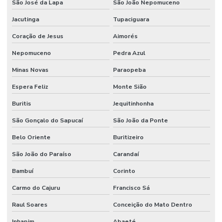
São José da Lapa
São João Nepomuceno
Manutenção preventiva industrial
Jacutinga
Tupaciguara
Manutenção Preventiva Para Equipamentos Pesados
Coração de Jesus
Aimorés
Manutenção Preventiva Para Indústrias
Nepomuceno
Pedra Azul
Manutenção Preventiva Para Máquinas
Minas Novas
Paraopeba
Manutenção de processos industriais
Espera Feliz
Monte Sião
Manutenção de redes elétricas industriais
Buritis
Jequitinhonha
Manutenção de sistemas de ar condicionado
São Gonçalo do Sapucaí
São João da Ponte
Manutenção de sistemas de climatização comercial
Belo Oriente
Buritizeiro
Manutenção de sistemas de climatização predial
São João do Paraíso
Carandaí
Manutenção de sistemas elétricos corporativos
Bambuí
Corinto
Carmo do Cajuru
Francisco Sá
Manutenção de sistemas elétricos industriais
Raul Soares
Conceição do Mato Dentro
Mão de obra facilities
Inhapim
Abaeté