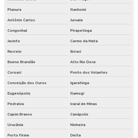
Planura
Itanhomi
Antônio Carlos
Juruaia
Congonhal
Pirapetinga
Jacinto
Carmo da Mata
Recreio
Ibiraci
Bueno Brandão
Alto Rio Doce
Coroaci
Ponto dos Volantes
Conceição dos Ouros
Igaratinga
Eugenópolis
Itamogi
Pedralva
Icaraí de Minas
Capim Branco
Canápolis
Urucânia
Ninheira
Porto Firme
Delta