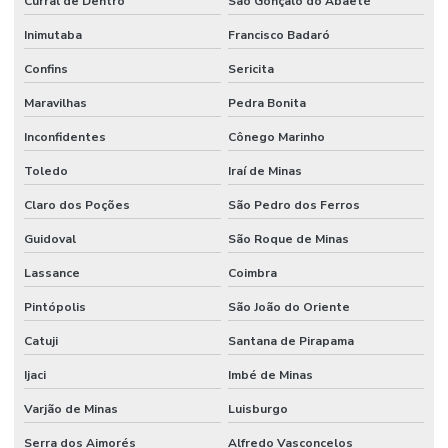
Curral de Dentro
São Gonçalo do Abaeté
Inimutaba
Francisco Badaró
Confins
Sericita
Maravilhas
Pedra Bonita
Inconfidentes
Cônego Marinho
Toledo
Iraí de Minas
Claro dos Poções
São Pedro dos Ferros
Guidoval
São Roque de Minas
Lassance
Coimbra
Pintópolis
São João do Oriente
Catuji
Santana de Pirapama
Ijaci
Imbé de Minas
Varjão de Minas
Luisburgo
Serra dos Aimorés
Alfredo Vasconcelos