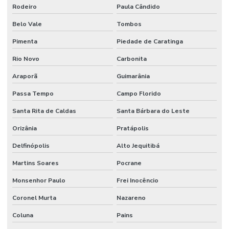
Rodeiro
Paula Cândido
Belo Vale
Tombos
Pimenta
Piedade de Caratinga
Rio Novo
Carbonita
Araporã
Guimarânia
Passa Tempo
Campo Florido
Santa Rita de Caldas
Santa Bárbara do Leste
Orizânia
Pratápolis
Delfinópolis
Alto Jequitibá
Martins Soares
Pocrane
Monsenhor Paulo
Frei Inocêncio
Coronel Murta
Nazareno
Coluna
Pains