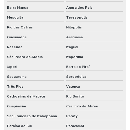
Empresas que terceirizam serviços de produção
Barra Mansa
Angra dos Reis
Engenheiros terceirizados
Mesquita
Teresópolis
Equipe mao de obra temporaria e terceirizada
Rio das Ostras
Nilópolis
Facilities industrial
Queimados
Araruama
Gestão de ativos
Resende
Itaguaí
Gestão de custos de manutenção para empresas
São Pedro da Aldeia
Itaperuna
Gestão De Manutenção Preditiva
Japeri
Barra do Piraí
Saquarema
Seropédica
Gestão estratégica de ativos industriais
Três Rios
Valença
Higienização De Área Comum
Cachoeiras de Macacu
Rio Bonito
Higienização De Banheiros Comerciais
Guapimirim
Casimiro de Abreu
Higienização De Escritórios
São Francisco de Itabapoana
Paraty
Higienização De Superfícies Comerciais E Industriais
Paraíba do Sul
Paracambi