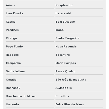
Arinos
Resplendor
Serviço Completo De Limpeza Corporativa
Lima Duarte
Itacarambi
Serviço De Conservação
Cássia
Bom Sucesso
Serviço De Impermeabilização E Manutenção
Perdizes
Ipaba
Serviço De Jardinagem E Conservação
Piranga
Santa Margarida
Serviço De Limpeza De Escritórios
Poço Fundo
Nova Resende
Serviço De Limpeza Regular E Programada
Raposos
Tocantins
Serviço De Manutenção Predial Completo
Campanha
Mário Campos
Santa Juliana
Passa Quatro
Serviço De Manutenção Preditiva
Cruzília
São João Evangelista
Serviço De Manutenção Preventiva Para Máquinas
Itanhandu
Alvinópolis
Serviço De Pintura Em Edificações
Brasilândia de Minas
Botelhos
Serviço especializado de elétrica
Itamonte
Entre Rios de Minas
Serviço Especializado Em Manutenção Preventiva