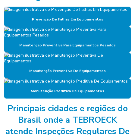
Empresa de diagnóstico de manutenção
Empresa especializada em mão de obra terceirizada
Prevenção De Falhas Em Equipamentos
Empresa de facilities
Empresa de facilities industrial
Manutenção Preventiva Para Equipamentos Pesados
Empresa de gerenciamento de ativos
Empresa de gestão de ativos industriais
Manutenção Preventiva De Equipamentos
Empresa de gestão de manutenção
Empresa gestora de ativos
Manutenção Preditiva De Equipamentos
Empresa de manutenção
Empresa de manutenção corporativa
Principais cidades e regiões do
Empresa de manutenção industrial
Brasil onde a TEBROECK
Empresa de manutenção preventiva
atende Inspeções Regulares De