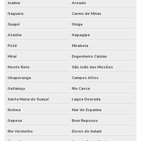
Joaíma
Areado
Serviços de gestão de ativos industriais
Itaguara
Carmo de Minas
Serviços de gestão de ativos e manutenção
Guapé
Itinga
Serviços de manutenção industrial e corporativa
Ataléia
Itapagipe
Serviços de manutenção preventiva industrial
Poté
Mirabela
Serviços de mão de obra
Miraí
Engenheiro Caldas
Monte Belo
São João das Missões
Serviços de mão de obra terceirizada
Ubaporanga
Campos Altos
Serviços Profissionais De Manutenção Preventiva
Itatiaiuçu
Rio Casca
Serviços de terceirização de mão de obra
Santa Maria do Suaçuí
Lagoa Dourada
Sistemas De Monitoramento Preditivo
Ilicínea
Mar de Espanha
Soluções de engenharia e manutenção
Itapeva
Bom Repouso
Soluções de engenharia para manutenção industrial
Rio Vermelho
Dores do Indaiá
Terceirização de facilities