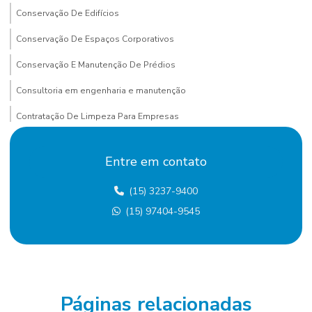
Conservação De Edifícios
Conservação De Espaços Corporativos
Conservação E Manutenção De Prédios
Consultoria em engenharia e manutenção
Contratação De Limpeza Para Empresas
Contratação De Manutenção Preditiva
Entre em contato
Contratação de mão de obra terceirizada
(15) 3237-9400
Custo terceirização mão de obra
(15) 97404-9545
Eletricista terceirizado
Empresa De Manutenção Predial
Empresa De Manutenção Preventiva
Empresa De Serviços De Manutenção
Páginas relacionadas