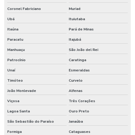
Manutenção De Impermeabilização Predial
Coronel Fabriciano
Muriaé
Ubá
Ituiutaba
Manutenção De Jardins E Limpeza
Itaúna
Pará de Minas
Manutenção De Sistemas Elétricos
Paracatu
Itajubá
Manutenção De Sistemas Elétricos E Hidráulicos
Manhuaçu
São João del Rei
Manutenção De Sistemas Elétricos Prediais
Patrocínio
Caratinga
Manutenção De Sistemas Hidráulicos
Unaí
Esmeraldas
Manutenção De Sistemas Sanitários
Timóteo
Curvelo
Manutenção E Conservação De Ambientes
João Monlevade
Alfenas
Manutenção E Limpeza Industrial
Viçosa
Três Corações
Manutenção E Reparo De Edificações
Lagoa Santa
Ouro Preto
Manutenção elétrica preventiva
São Sebastião do Paraíso
Janaúba
Manutenção de equipamentos industriais
Formiga
Cataguases