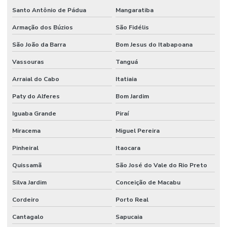
Higienização Profunda De Ambientes Comerciais
Santo Antônio de Pádua
Mangaratiba
Higienização Profunda De Escritórios E Sanitários
Armação dos Búzios
São Fidélis
Implantação De Manutenção Preditiva
São João da Barra
Bom Jesus do Itabapoana
Implementação De Manutenção Preditiva
Vassouras
Tanguá
Inspeções Regulares De Equipamentos
Arraial do Cabo
Itatiaia
Limpeza De Ambientes
Paty do Alferes
Bom Jardim
Iguaba Grande
Piraí
Limpeza De Ambientes Industriais
Miracema
Miguel Pereira
Limpeza De Áreas De Convivência
Pinheiral
Itaocara
Limpeza De Áreas Externas E Jardins
Quissamã
São José do Vale do Rio Preto
Limpeza De Áreas Industriais
Silva Jardim
Conceição de Macabu
Limpeza De Banheiros Comerciais
Cordeiro
Porto Real
Limpeza De Banheiros E Áreas Comuns
Cantagalo
Sapucaia
Limpeza De Escritórios E Ambientes Comerciais