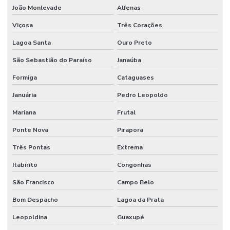
João Monlevade
Alfenas
Manutenção E Limpeza Industrial
Viçosa
Três Corações
Manutenção E Reparo De Edificações
Lagoa Santa
Ouro Preto
Manutenção elétrica preventiva
São Sebastião do Paraíso
Janaúba
Manutenção de equipamentos industriais
Formiga
Cataguases
Manutenção de estações de tratamento de água
Januária
Pedro Leopoldo
Manutenção e gestão de instalações comerciais
Mariana
Frutal
Manutenção industrial
Ponte Nova
Pirapora
Manutenção de infraestrutura empresarial
Três Pontas
Extrema
Manutenção de instalações elétricas industriais
Itabirito
Congonhas
Manutenção Inteligente Em Indústrias
São Francisco
Campo Belo
Manutenção Predial
Bom Despacho
Lagoa da Prata
Leopoldina
Guaxupé
Manutenção predial