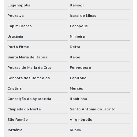
Eugenópolis
Itamogi
Pedralva
Icaraí de Minas
Capim Branco
Canápolis
Urucânia
Ninheira
Porto Firme
Delta
Santa Maria de Itabira
Itaipé
Pedras de Maria da Cruz
Fervedouro
Senhora dos Remédios
Capitólio
Cristina
Mercês
Conceição da Aparecida
Itabirinha
Chapada do Norte
Santo Antônio do Jacinto
São Romão
Virginópolis
Jordânia
Rubim