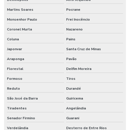
Martins Soares
Pocrane
Monsenhor Paulo
Frei Inocêncio
Coronel Murta
Nazareno
Coluna
Pains
Japonvar
Santa Cruz de Minas
Araponga
Pavão
Florestal
Delfim Moreira
Formoso
Tiros
Reduto
Durandé
São José da Barra
Guiricema
Tiradentes
Angelândia
Senador Firmino
Guarani
Verdelândia
Desterro de Entre Rios