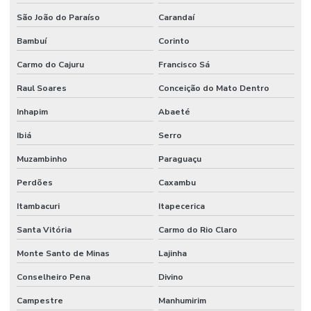
Manutenção de sistemas de climatização predial
São João do Paraíso
Carandaí
Manutenção de sistemas elétricos corporativos
Bambuí
Corinto
Manutenção de sistemas elétricos industriais
Carmo do Cajuru
Francisco Sá
Mão de obra facilities
Raul Soares
Conceição do Mato Dentro
Mão de obra de limpeza terceirizada
Inhapim
Abaeté
Mão de obra técnica terceirizada
Ibiá
Serro
Mão de obra temporária e terceirização
Muzambinho
Paraguaçu
Mão de obra terceirizada
Perdões
Caxambu
Itambacuri
Itapecerica
Mão de obra terceirizada limpeza
Santa Vitória
Carmo do Rio Claro
Mecânico terceirizado
Monte Santo de Minas
Lajinha
Melhorias Em Sistemas Elétricos
Conselheiro Pena
Divino
Monitoramento De Condições Operacionais
Campestre
Manhumirim
Orçamento manutenção industrial