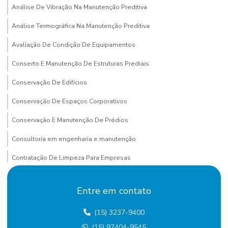
Análise De Vibração Na Manutenção Preditiva
Análise Termográfica Na Manutenção Preditiva
Avaliação De Condição De Equipamentos
Conserto E Manutenção De Estruturas Prediais
Conservação De Edifícios
Conservação De Espaços Corporativos
Conservação E Manutenção De Prédios
Consultoria em engenharia e manutenção
Contratação De Limpeza Para Empresas
Contratação De Manutenção Preditiva
Entre em contato
Contratação de mão de obra terceirizada
(15) 3237-9400
Custo terceirização mão de obra
(15) 97404-9545