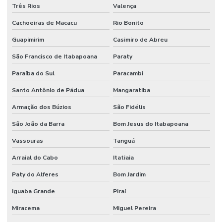
Três Rios
Valença
Higienização De Banheiros Comerciais
Cachoeiras de Macacu
Rio Bonito
Higienização De Escritórios
Guapimirim
Casimiro de Abreu
Higienização De Superfícies Comerciais E Industriais
São Francisco de Itabapoana
Paraty
Higienização Profunda De Ambientes Comerciais
Paraíba do Sul
Paracambi
Santo Antônio de Pádua
Mangaratiba
Higienização Profunda De Escritórios E Sanitários
Armação dos Búzios
São Fidélis
Implantação De Manutenção Preditiva
São João da Barra
Bom Jesus do Itabapoana
Implementação De Manutenção Preditiva
Vassouras
Tanguá
Inspeções Regulares De Equipamentos
Arraial do Cabo
Itatiaia
Limpeza De Ambientes
Paty do Alferes
Bom Jardim
Limpeza De Ambientes Industriais
Iguaba Grande
Piraí
Limpeza De Áreas De Convivência
Miracema
Miguel Pereira
Limpeza De Áreas Externas E Jardins