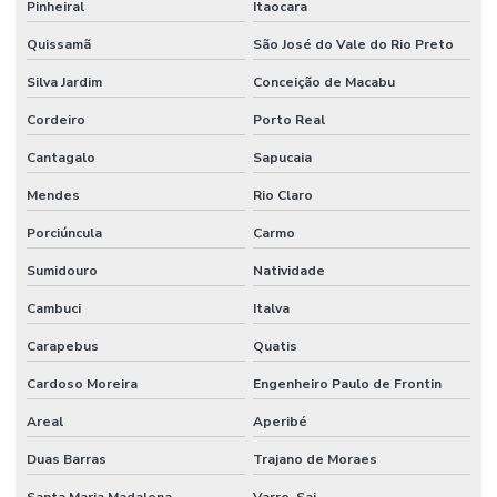
Pinheiral
Itaocara
Limpeza De Áreas Industriais
Quissamã
São José do Vale do Rio Preto
Limpeza De Banheiros Comerciais
Silva Jardim
Conceição de Macabu
Limpeza De Banheiros E Áreas Comuns
Cordeiro
Porto Real
Limpeza De Escritórios E Ambientes Comerciais
Cantagalo
Sapucaia
Mendes
Rio Claro
Limpeza De Escritórios E Empresas
Porciúncula
Carmo
Limpeza De Estruturas E Pisos
Sumidouro
Natividade
Limpeza De Estruturas E Pisos Industriais
Cambuci
Italva
Limpeza De Estruturas Industriais
Carapebus
Quatis
Limpeza De Pisos Industriais
Cardoso Moreira
Engenheiro Paulo de Frontin
Limpeza De Pneus E Equipamentos Industriais
Areal
Aperibé
Limpeza De Pós Obra E Conservação
Duas Barras
Trajano de Moraes
Limpeza De Recepção E Corredores
Santa Maria Madalena
Varre-Sai