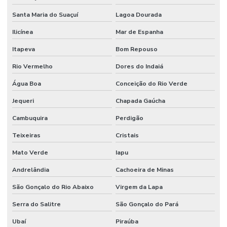
Sistemas De Monitoramento Preditivo
Santa Maria do Suaçuí
Lagoa Dourada
Soluções de engenharia e manutenção
Ilicínea
Mar de Espanha
Soluções de engenharia para manutenção industrial
Itapeva
Bom Repouso
Terceirização de facilities
Rio Vermelho
Dores do Indaiá
Água Boa
Conceição do Rio Verde
Terceirização de funcionários
Jequeri
Chapada Gaúcha
Terceirização de jardinagem
Cambuquira
Perdigão
Terceirização de limpeza
Teixeiras
Cristais
Terceirização de manutenção predial
Mato Verde
Iapu
Terceirização de mão de obra
Andrelândia
Cachoeira de Minas
Terceirização de mão de obra industrial
São Gonçalo do Rio Abaixo
Virgem da Lapa
Terceirização de mão de obra técnica
Serra do Salitre
São Gonçalo do Pará
Terceirização de serviços de manutenção predial
Ubaí
Piraúba