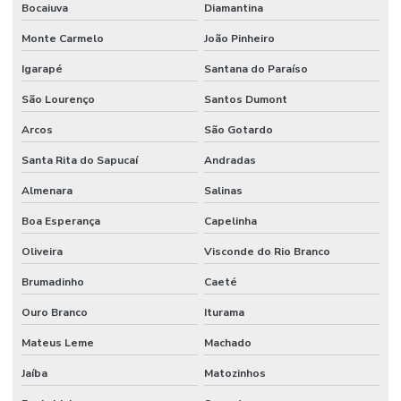
Bocaiuva
Diamantina
Manutenção Predial Comercial
Monte Carmelo
João Pinheiro
Manutenção Predial De Edifícios Comerciais
Igarapé
Santana do Paraíso
Manutenção Predial De Estruturas
São Lourenço
Santos Dumont
Manutenção Predial De Pequenas Obras
Arcos
São Gotardo
Manutenção Predial E Serviços Técnicos
Santa Rita do Sapucaí
Andradas
Manutenção Predial Para Empresas
Almenara
Salinas
Manutenção predial preventiva e corretiva
Boa Esperança
Capelinha
Manutenção Predial Residencial
Oliveira
Visconde do Rio Branco
Manutenção Preditiva
Brumadinho
Caeté
Manutenção Preditiva Com Internet Das Coisas
Ouro Branco
Iturama
Mateus Leme
Machado
Manutenção Preditiva Com Iot
Jaíba
Matozinhos
Manutenção Preditiva De Equipamentos