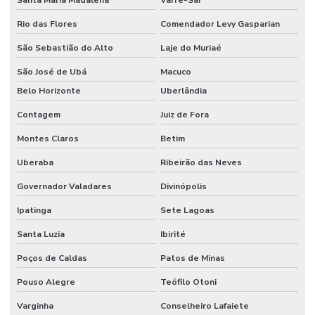
Limpeza E Conservação
Rio das Flores
Comendador Levy Gasparian
Limpeza E Conservação De Ambientes Corporativos
São Sebastião do Alto
Laje do Muriaé
Limpeza de espaços corporativos
São José de Ubá
Macuco
Belo Horizonte
Uberlândia
Limpeza Especializada Para Ambientes Comerciais
Contagem
Juiz de Fora
Limpeza Profissional De Ambientes
Montes Claros
Betim
Limpeza Profunda De Ambientes Administrativos
Uberaba
Ribeirão das Neves
Limpeza Profunda De Ambientes Comerciais
Governador Valadares
Divinópolis
Limpeza Técnica De Ambientes
Ipatinga
Sete Lagoas
Limpeza Técnica De Ambientes Industriais
Santa Luzia
Ibirité
Limpeza Técnica De Indústrias E Escritórios
Poços de Caldas
Patos de Minas
Manutenção corporativa
Pouso Alegre
Teófilo Otoni
Manutenção Corretiva De Edifícios
Varginha
Conselheiro Lafaiete