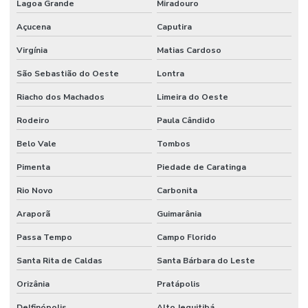
Lagoa Grande
Miradouro
Açucena
Caputira
Virgínia
Matias Cardoso
São Sebastião do Oeste
Lontra
Riacho dos Machados
Limeira do Oeste
Rodeiro
Paula Cândido
Belo Vale
Tombos
Pimenta
Piedade de Caratinga
Rio Novo
Carbonita
Araporã
Guimarânia
Passa Tempo
Campo Florido
Santa Rita de Caldas
Santa Bárbara do Leste
Orizânia
Pratápolis
Delfinópolis
Alto Jequitibá