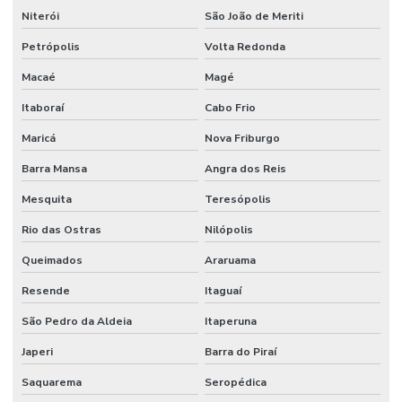
Empresa que terceiriza mao de obra
Niterói
São João de Meriti
Empresa de serviço industrial
Petrópolis
Volta Redonda
Empresa de terceirização de mão de obra
Macaé
Magé
Empresas prestadoras de serviços de mão de obra terceirizada
Itaboraí
Cabo Frio
Empresas que terceirizam serviços de produção
Maricá
Nova Friburgo
Engenheiros terceirizados
Barra Mansa
Angra dos Reis
Mesquita
Teresópolis
Equipe mao de obra temporaria e terceirizada
Rio das Ostras
Nilópolis
Facilities industrial
Queimados
Araruama
Gestão de ativos
Resende
Itaguaí
Gestão de custos de manutenção para empresas
São Pedro da Aldeia
Itaperuna
Gestão De Manutenção Preditiva
Japeri
Barra do Piraí
Gestão estratégica de ativos industriais
Saquarema
Seropédica
Higienização De Área Comum