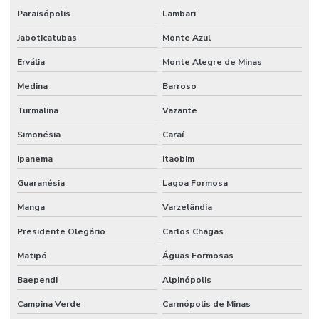
Paraisópolis
Lambari
Orçamento de manutenção preventiva
Jaboticatubas
Monte Azul
Planejamento De Manutenção Preventiva
Ervália
Monte Alegre de Minas
Planos De Manutenção Preventiva Para Indústrias
Medina
Barroso
Planos de manutenção preventiva
Turmalina
Vazante
Prevenção De Falhas Em Equipamentos
Simonésia
Caraí
Profissionais de manutenção
Ipanema
Itaobim
Guaranésia
Lagoa Formosa
Profissional de limpeza
Manga
Varzelândia
Profissional de limpeza industrial
Presidente Olegário
Carlos Chagas
Projetos de infraestrutura e manutenção empresarial
Matipó
Águas Formosas
Rede De Manutenção Preventiva
Baependi
Alpinópolis
Reforma De Instalações Hidráulicas
Campina Verde
Carmópolis de Minas
Reforma E Manutenção Predial Completa