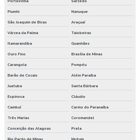
Porteirinha
Sarzedo
Manutenção Preditiva E Iot
Piumhi
Nanuque
Manutenção Preditiva Para Indústria
São Joaquim de Bicas
Araçuaí
Manutenção Preditiva Reduzindo Custos
Várzea da Palma
Taiobeiras
Manutenção Preventiva
Itamarandiba
Guanhães
Manutenção preventiva
Ouro Fino
Brasília de Minas
Manutenção preventiva ar condicionado
Carangola
Pompéu
Manutenção Preventiva Com Certificação
Barão de Cocais
Além Paraíba
Manutenção Preventiva De Edificações
Juatuba
Santa Bárbara
Manutenção Preventiva De Equipamentos
Espinosa
Cláudio
Cambuí
Carmo do Paranaíba
Manutenção Preventiva De Máquinas
Três Marias
Coromandel
Manutenção Preventiva De Sistemas Mecânicos
Conceição das Alagoas
Prata
Manutenção Preventiva E Corretiva
Rio Pardo de Minas
Mutum