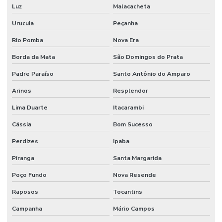
Luz
Malacacheta
Reformas E Manutenção Predial
Urucuia
Peçanha
Remoção De Resíduos E Limpeza Eficaz
Rio Pomba
Nova Era
Retrofit de equipamentos industriais
Borda da Mata
São Domingos do Prata
Retrofit de instalações
Padre Paraíso
Santo Antônio do Amparo
Serviço Completo De Limpeza Corporativa
Arinos
Resplendor
Serviço De Conservação
Lima Duarte
Itacarambi
Cássia
Bom Sucesso
Serviço De Impermeabilização E Manutenção
Perdizes
Ipaba
Serviço De Jardinagem E Conservação
Piranga
Santa Margarida
Serviço De Limpeza De Escritórios
Poço Fundo
Nova Resende
Serviço De Limpeza Regular E Programada
Raposos
Tocantins
Serviço De Manutenção Predial Completo
Campanha
Mário Campos
Serviço De Manutenção Preditiva