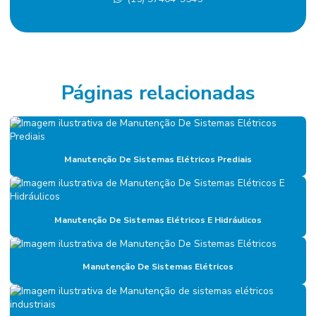
Eletricista terceirizado
Empresa De Manutenção Predial
Empresa De Manutenção Preventiva
Empresa De Serviços De Manutenção
Páginas relacionadas
Empresa de diagnóstico de manutenção
Empresa especializada em mão de obra terceirizada
Manutenção De Sistemas Elétricos Prediais
Empresa de facilities
Empresa de facilities industrial
Empresa de gerenciamento de ativos
Manutenção De Sistemas Elétricos E Hidráulicos
Empresa de gestão de ativos industriais
Manutenção De Sistemas Elétricos
Empresa de gestão de manutenção
Empresa gestora de ativos