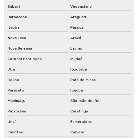
Sabará
Vespasiano
Manutenção De Climatização Predial
Barbacena
Araguari
Manutenção De Edifícios
Itabira
Passos
Manutenção De Espaços E Limpeza Segura
Nova Lima
Araxá
Manutenção De Iluminação De Edifícios
Nova Serrana
Lavras
Manutenção De Impermeabilização Predial
Coronel Fabriciano
Muriaé
Manutenção De Jardins E Limpeza
Ubá
Ituiutaba
Manutenção De Sistemas Elétricos
Itaúna
Pará de Minas
Manutenção De Sistemas Elétricos E Hidráulicos
Paracatu
Itajubá
Manutenção De Sistemas Elétricos Prediais
Manhuaçu
São João del Rei
Manutenção De Sistemas Hidráulicos
Patrocínio
Caratinga
Manutenção De Sistemas Sanitários
Unaí
Esmeraldas
Timóteo
Curvelo
Manutenção E Conservação De Ambientes