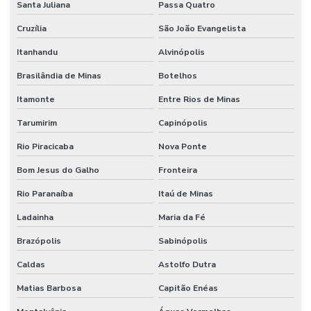
Santa Juliana
Passa Quatro
Serviço De Manutenção Preventiva Para Máquinas
Cruzília
São João Evangelista
Serviço De Pintura Em Edificações
Itanhandu
Alvinópolis
Serviço especializado de elétrica
Brasilândia de Minas
Botelhos
Serviço Especializado Em Manutenção Preventiva
Itamonte
Entre Rios de Minas
Serviço especializado de engenharia
Tarumirim
Capinópolis
Rio Piracicaba
Nova Ponte
Serviço especializado de manutenção
Bom Jesus do Galho
Fronteira
Serviço de facilities
Rio Paranaíba
Itaú de Minas
Serviço de facilities industrial
Ladainha
Maria da Fé
Serviço de infraestrutura
Brazópolis
Sabinópolis
Serviço de manutenção
Caldas
Astolfo Dutra
Serviço de manutenção industrial
Matias Barbosa
Capitão Enéas
Serviço de montagem industrial