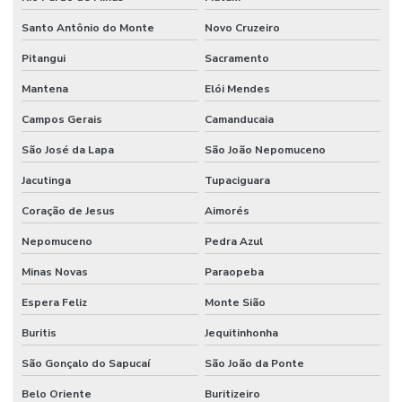
Manutenção Preventiva E Gestão De Ativos
Santo Antônio do Monte
Novo Cruzeiro
Manutenção Preventiva E Lubrificação
Pitangui
Sacramento
Manutenção Preventiva E Segurança
Mantena
Elói Mendes
Manutenção Preventiva Industrial
Campos Gerais
Camanducaia
Manutenção preventiva industrial
São José da Lapa
São João Nepomuceno
Manutenção Preventiva Para Equipamentos Pesados
Jacutinga
Tupaciguara
Manutenção Preventiva Para Indústrias
Coração de Jesus
Aimorés
Manutenção Preventiva Para Máquinas
Nepomuceno
Pedra Azul
Manutenção de processos industriais
Minas Novas
Paraopeba
Espera Feliz
Monte Sião
Manutenção de redes elétricas industriais
Buritis
Jequitinhonha
Manutenção de sistemas de ar condicionado
São Gonçalo do Sapucaí
São João da Ponte
Manutenção de sistemas de climatização comercial
Belo Oriente
Buritizeiro