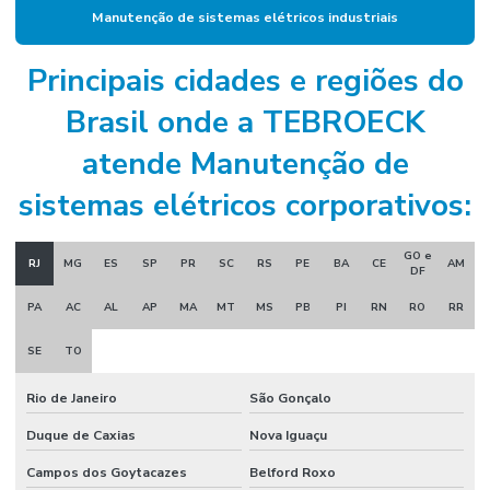
Empresa de manutenção
Manutenção de sistemas elétricos industriais
Empresa de manutenção corporativa
Principais cidades e regiões do
Empresa de manutenção industrial
Brasil onde a TEBROECK
Empresa de manutenção preventiva
atende Manutenção de
Empresa de mão de obra industrial
sistemas elétricos corporativos:
Empresa de mão de obra técnica
Empresa de mão de obra terceirizada
GO e
RJ
MG
ES
SP
PR
SC
RS
PE
BA
CE
AM
DF
Empresa de montagem industrial
PA
AC
AL
AP
MA
MT
MS
PB
PI
RN
RO
RR
Empresa de prestação de serviços de mão de obra
SE
TO
Empresa de projeto industrial
Rio de Janeiro
São Gonçalo
Empresa de projeto de manutenção
Duque de Caxias
Nova Iguaçu
Empresa de projetos em engenharia
Campos dos Goytacazes
Belford Roxo