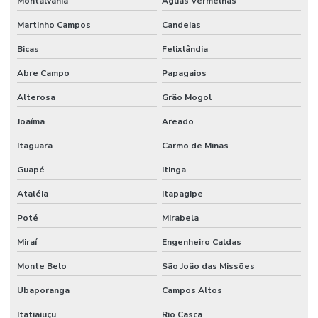
Montalvânia
Águas Vermelhas
Serviços De Impermeabilização Predial
Martinho Campos
Candeias
Serviços De Manutenção Predial De Qualidade
Bicas
Felixlândia
Serviços De Manutenção Preventiva
Abre Campo
Papagaios
Serviços de facilities para empresas
Alterosa
Grão Mogol
Joaíma
Areado
Serviços de gestão de ativos industriais
Itaguara
Carmo de Minas
Serviços de gestão de ativos e manutenção
Guapé
Itinga
Serviços de manutenção industrial e corporativa
Ataléia
Itapagipe
Serviços de manutenção preventiva industrial
Poté
Mirabela
Serviços de mão de obra
Miraí
Engenheiro Caldas
Serviços de mão de obra terceirizada
Monte Belo
São João das Missões
Serviços Profissionais De Manutenção Preventiva
Ubaporanga
Campos Altos
Serviços de terceirização de mão de obra
Itatiaiuçu
Rio Casca