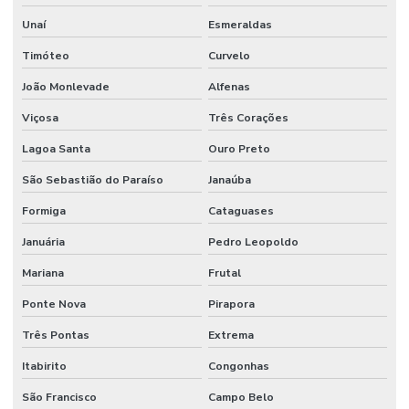
Manutenção De Sistemas Hidráulicos
Unaí
Esmeraldas
Manutenção De Sistemas Sanitários
Timóteo
Curvelo
Manutenção E Conservação De Ambientes
João Monlevade
Alfenas
Manutenção E Limpeza Industrial
Viçosa
Três Corações
Manutenção E Reparo De Edificações
Lagoa Santa
Ouro Preto
Manutenção elétrica preventiva
São Sebastião do Paraíso
Janaúba
Manutenção de equipamentos industriais
Formiga
Cataguases
Januária
Pedro Leopoldo
Manutenção de estações de tratamento de água
Mariana
Frutal
Manutenção e gestão de instalações comerciais
Ponte Nova
Pirapora
Manutenção industrial
Três Pontas
Extrema
Manutenção de infraestrutura empresarial
Itabirito
Congonhas
Manutenção de instalações elétricas industriais
São Francisco
Campo Belo