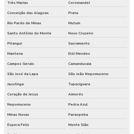
Três Marias
Coromandel
Manutenção Preventiva De Sistemas Mecânicos
Conceição das Alagoas
Prata
Manutenção Preventiva E Corretiva
Rio Pardo de Minas
Mutum
Manutenção Preventiva E Gestão De Ativos
Santo Antônio do Monte
Novo Cruzeiro
Manutenção Preventiva E Lubrificação
Pitangui
Sacramento
Mantena
Elói Mendes
Manutenção Preventiva E Segurança
Campos Gerais
Camanducaia
Manutenção Preventiva Industrial
São José da Lapa
São João Nepomuceno
Manutenção preventiva industrial
Jacutinga
Tupaciguara
Manutenção Preventiva Para Equipamentos Pesados
Coração de Jesus
Aimorés
Manutenção Preventiva Para Indústrias
Nepomuceno
Pedra Azul
Manutenção Preventiva Para Máquinas
Minas Novas
Paraopeba
Manutenção de processos industriais
Espera Feliz
Monte Sião
Manutenção de redes elétricas industriais