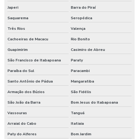
Gestão De Manutenção Preditiva
Japeri
Barra do Piraí
Saquarema
Seropédica
Gestão estratégica de ativos industriais
Três Rios
Valença
Higienização De Área Comum
Cachoeiras de Macacu
Rio Bonito
Higienização De Banheiros Comerciais
Guapimirim
Casimiro de Abreu
Higienização De Escritórios
São Francisco de Itabapoana
Paraty
Higienização De Superfícies Comerciais E Industriais
Paraíba do Sul
Paracambi
Higienização Profunda De Ambientes Comerciais
Santo Antônio de Pádua
Mangaratiba
Higienização Profunda De Escritórios E Sanitários
Armação dos Búzios
São Fidélis
Implantação De Manutenção Preditiva
São João da Barra
Bom Jesus do Itabapoana
Implementação De Manutenção Preditiva
Vassouras
Tanguá
Inspeções Regulares De Equipamentos
Arraial do Cabo
Itatiaia
Limpeza De Ambientes
Paty do Alferes
Bom Jardim