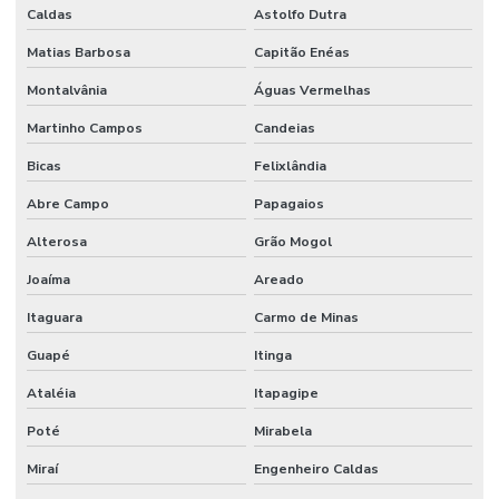
Serviço de manutenção
Caldas
Astolfo Dutra
Matias Barbosa
Capitão Enéas
Serviço de manutenção industrial
Montalvânia
Águas Vermelhas
Serviço de montagem industrial
Martinho Campos
Candeias
Serviços De Impermeabilização Predial
Bicas
Felixlândia
Serviços De Manutenção Predial De Qualidade
Abre Campo
Papagaios
Serviços De Manutenção Preventiva
Alterosa
Grão Mogol
Serviços de facilities para empresas
Joaíma
Areado
Serviços de gestão de ativos industriais
Itaguara
Carmo de Minas
Serviços de gestão de ativos e manutenção
Guapé
Itinga
Serviços de manutenção industrial e corporativa
Ataléia
Itapagipe
Serviços de manutenção preventiva industrial
Poté
Mirabela
Serviços de mão de obra
Miraí
Engenheiro Caldas