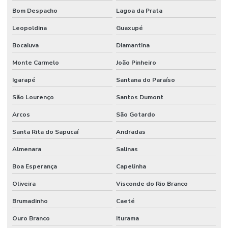
Manutenção Inteligente Em Indústrias
Bom Despacho
Lagoa da Prata
Manutenção Predial
Leopoldina
Guaxupé
Manutenção predial
Bocaiuva
Diamantina
Manutenção Predial Comercial
Monte Carmelo
João Pinheiro
Manutenção Predial De Edifícios Comerciais
Igarapé
Santana do Paraíso
Manutenção Predial De Estruturas
São Lourenço
Santos Dumont
Manutenção Predial De Pequenas Obras
Arcos
São Gotardo
Santa Rita do Sapucaí
Andradas
Manutenção Predial E Serviços Técnicos
Almenara
Salinas
Manutenção Predial Para Empresas
Boa Esperança
Capelinha
Manutenção predial preventiva e corretiva
Oliveira
Visconde do Rio Branco
Manutenção Predial Residencial
Brumadinho
Caeté
Manutenção Preditiva
Ouro Branco
Iturama
Manutenção Preditiva Com Internet Das Coisas