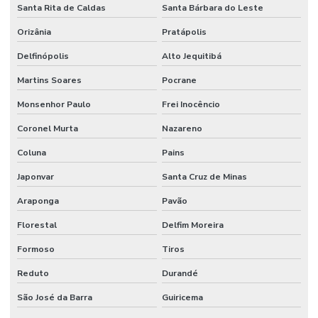
Santa Rita de Caldas
Santa Bárbara do Leste
Orizânia
Pratápolis
Delfinópolis
Alto Jequitibá
Martins Soares
Pocrane
Monsenhor Paulo
Frei Inocêncio
Coronel Murta
Nazareno
Coluna
Pains
Japonvar
Santa Cruz de Minas
Araponga
Pavão
Florestal
Delfim Moreira
Formoso
Tiros
Reduto
Durandé
São José da Barra
Guiricema