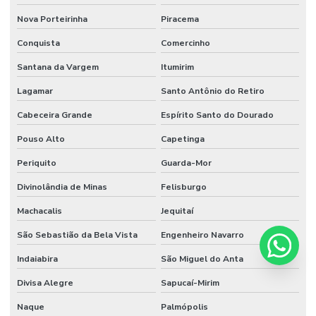
Nova Porteirinha
Piracema
Conquista
Comercinho
Santana da Vargem
Itumirim
Lagamar
Santo Antônio do Retiro
Cabeceira Grande
Espírito Santo do Dourado
Pouso Alto
Capetinga
Periquito
Guarda-Mor
Divinolândia de Minas
Felisburgo
Machacalis
Jequitaí
São Sebastião da Bela Vista
Engenheiro Navarro
Indaiabira
São Miguel do Anta
Divisa Alegre
Sapucaí-Mirim
Naque
Palmópolis