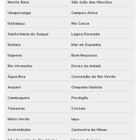
Monte Belo
São João das Missões
Serviços de mão de obra terceirizada
Ubaporanga
Campos Altos
Serviços Profissionais De Manutenção Preventiva
Itatiaiuçu
Rio Casca
Serviços de terceirização de mão de obra
Santa Maria do Suaçuí
Lagoa Dourada
Sistemas De Monitoramento Preditivo
Ilicínea
Mar de Espanha
Soluções de engenharia e manutenção
Itapeva
Bom Repouso
Soluções de engenharia para manutenção industrial
Rio Vermelho
Dores do Indaiá
Terceirização de facilities
Água Boa
Conceição do Rio Verde
Terceirização de funcionários
Jequeri
Chapada Gaúcha
Terceirização de jardinagem
Cambuquira
Perdigão
Terceirização de limpeza
Teixeiras
Cristais
Terceirização de manutenção predial
Mato Verde
Iapu
Terceirização de mão de obra
Andrelândia
Cachoeira de Minas