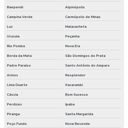
Rede De Manutenção Preventiva
Baependi
Alpinópolis
Reforma De Instalações Hidráulicas
Campina Verde
Carmópolis de Minas
Luz
Malacacheta
Reforma E Manutenção Predial Completa
Urucuia
Peçanha
Reformas E Manutenção Predial
Rio Pomba
Nova Era
Remoção De Resíduos E Limpeza Eficaz
Borda da Mata
São Domingos do Prata
Retrofit de equipamentos industriais
Padre Paraíso
Santo Antônio do Amparo
Retrofit de instalações
Arinos
Resplendor
Serviço Completo De Limpeza Corporativa
Lima Duarte
Itacarambi
Serviço De Conservação
Cássia
Bom Sucesso
Serviço De Impermeabilização E Manutenção
Perdizes
Ipaba
Serviço De Jardinagem E Conservação
Piranga
Santa Margarida
Serviço De Limpeza De Escritórios
Poço Fundo
Nova Resende