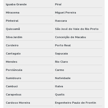
Iguaba Grande
Piraí
Limpeza De Ambientes Industriais
Miracema
Miguel Pereira
Limpeza De Áreas De Convivência
Pinheiral
Itaocara
Limpeza De Áreas Externas E Jardins
Quissamã
São José do Vale do Rio Preto
Limpeza De Áreas Industriais
Silva Jardim
Conceição de Macabu
Limpeza De Banheiros Comerciais
Cordeiro
Porto Real
Limpeza De Banheiros E Áreas Comuns
Cantagalo
Sapucaia
Limpeza De Escritórios E Ambientes Comerciais
Mendes
Rio Claro
Limpeza De Escritórios E Empresas
Porciúncula
Carmo
Limpeza De Estruturas E Pisos
Sumidouro
Natividade
Limpeza De Estruturas E Pisos Industriais
Cambuci
Italva
Limpeza De Estruturas Industriais
Carapebus
Quatis
Limpeza De Pisos Industriais
Cardoso Moreira
Engenheiro Paulo de Frontin