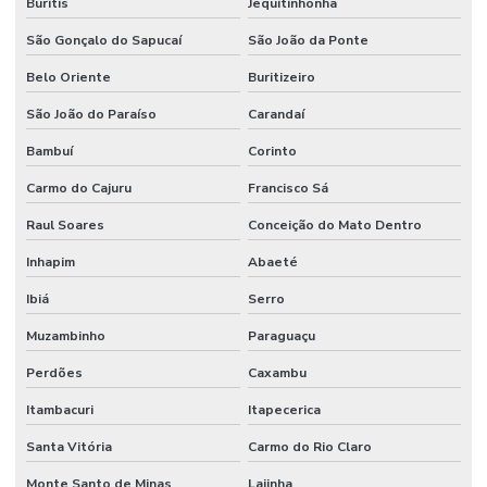
Buritis
Jequitinhonha
Manutenção de sistemas de ar condicionado
São Gonçalo do Sapucaí
São João da Ponte
Manutenção de sistemas de climatização comercial
Belo Oriente
Buritizeiro
Manutenção de sistemas de climatização predial
São João do Paraíso
Carandaí
Manutenção de sistemas elétricos corporativos
Bambuí
Corinto
Carmo do Cajuru
Francisco Sá
Manutenção de sistemas elétricos industriais
Raul Soares
Conceição do Mato Dentro
Mão de obra facilities
Inhapim
Abaeté
Mão de obra de limpeza terceirizada
Ibiá
Serro
Mão de obra técnica terceirizada
Muzambinho
Paraguaçu
Mão de obra temporária e terceirização
Perdões
Caxambu
Mão de obra terceirizada
Itambacuri
Itapecerica
Mão de obra terceirizada limpeza
Santa Vitória
Carmo do Rio Claro
Mecânico terceirizado
Monte Santo de Minas
Lajinha