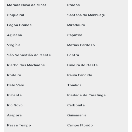
Morada Nova de Minas
Prados
Coqueiral
Santana do Manhuaçu
Lagoa Grande
Miradouro
Açucena
Caputira
Virgínia
Matias Cardoso
São Sebastião do Oeste
Lontra
Riacho dos Machados
Limeira do Oeste
Rodeiro
Paula Cândido
Belo Vale
Tombos
Pimenta
Piedade de Caratinga
Rio Novo
Carbonita
Araporã
Guimarânia
Passa Tempo
Campo Florido