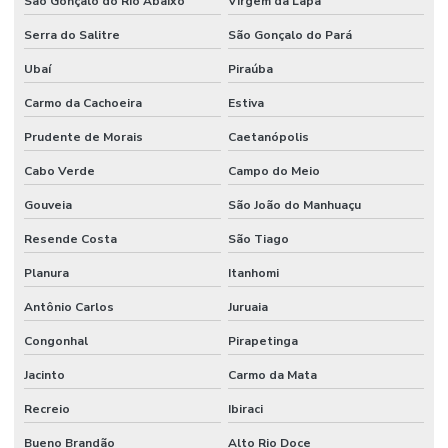
São Gonçalo do Rio Abaixo
Virgem da Lapa
Terceirização de mão de obra industrial
Serra do Salitre
São Gonçalo do Pará
Terceirização de mão de obra técnica
Ubaí
Piraúba
Terceirização de serviços de manutenção predial
Carmo da Cachoeira
Estiva
Prudente de Morais
Caetanópolis
Cabo Verde
Campo do Meio
Gouveia
São João do Manhuaçu
Resende Costa
São Tiago
Planura
Itanhomi
Antônio Carlos
Juruaia
Congonhal
Pirapetinga
Jacinto
Carmo da Mata
Recreio
Ibiraci
Bueno Brandão
Alto Rio Doce