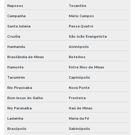
Serviço De Limpeza Regular E Programada
Raposos
Tocantins
Serviço De Manutenção Predial Completo
Campanha
Mário Campos
Santa Juliana
Passa Quatro
Serviço De Manutenção Preditiva
Cruzília
São João Evangelista
Serviço De Manutenção Preventiva Para Máquinas
Itanhandu
Alvinópolis
Serviço De Pintura Em Edificações
Brasilândia de Minas
Botelhos
Serviço especializado de elétrica
Itamonte
Entre Rios de Minas
Serviço Especializado Em Manutenção Preventiva
Tarumirim
Capinópolis
Serviço especializado de engenharia
Rio Piracicaba
Nova Ponte
Serviço especializado de manutenção
Bom Jesus do Galho
Fronteira
Serviço de facilities
Rio Paranaíba
Itaú de Minas
Serviço de facilities industrial
Ladainha
Maria da Fé
Serviço de infraestrutura
Brazópolis
Sabinópolis