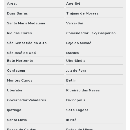
Areal
Aperibé
Limpeza De Pneus E Equipamentos Industriais
Duas Barras
Trajano de Moraes
Limpeza De Pós Obra E Conservação
Santa Maria Madalena
Varre-Sai
Limpeza De Recepção E Corredores
Rio das Flores
Comendador Levy Gasparian
Limpeza E Conservação
São Sebastião do Alto
Laje do Muriaé
Limpeza E Conservação De Ambientes Corporativos
São José de Ubá
Macuco
Limpeza de espaços corporativos
Belo Horizonte
Uberlândia
Limpeza Especializada Para Ambientes Comerciais
Contagem
Juiz de Fora
Limpeza Profissional De Ambientes
Montes Claros
Betim
Limpeza Profunda De Ambientes Administrativos
Uberaba
Ribeirão das Neves
Governador Valadares
Divinópolis
Limpeza Profunda De Ambientes Comerciais
Ipatinga
Sete Lagoas
Limpeza Técnica De Ambientes
Santa Luzia
Ibirité
Limpeza Técnica De Ambientes Industriais
Poços de Caldas
Patos de Minas