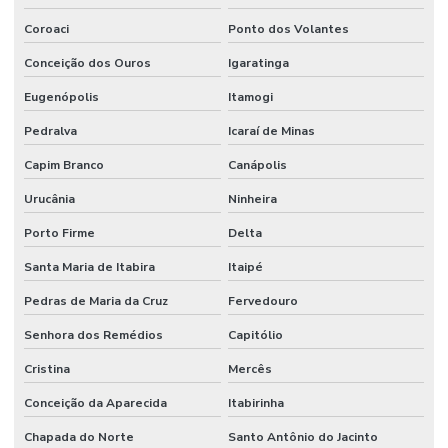
Coroaci
Ponto dos Volantes
Conceição dos Ouros
Igaratinga
Eugenópolis
Itamogi
Pedralva
Icaraí de Minas
Capim Branco
Canápolis
Urucânia
Ninheira
Porto Firme
Delta
Santa Maria de Itabira
Itaipé
Pedras de Maria da Cruz
Fervedouro
Senhora dos Remédios
Capitólio
Cristina
Mercês
Conceição da Aparecida
Itabirinha
Chapada do Norte
Santo Antônio do Jacinto