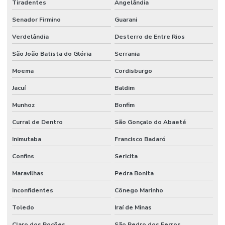
Tiradentes
Angelândia
Senador Firmino
Guarani
Verdelândia
Desterro de Entre Rios
São João Batista do Glória
Serrania
Moema
Cordisburgo
Jacuí
Baldim
Munhoz
Bonfim
Curral de Dentro
São Gonçalo do Abaeté
Inimutaba
Francisco Badaró
Confins
Sericita
Maravilhas
Pedra Bonita
Inconfidentes
Cônego Marinho
Toledo
Iraí de Minas
Claro dos Poções
São Pedro dos Ferros