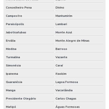
Melhorias Em Sistemas Elétricos
Conselheiro Pena
Divino
Monitoramento De Condições Operacionais
Campestre
Manhumirim
Orçamento manutenção industrial
Paraisópolis
Lambari
Jaboticatubas
Monte Azul
Orçamento de manutenção preventiva
Ervália
Monte Alegre de Minas
Planejamento De Manutenção Preventiva
Medina
Barroso
Planos De Manutenção Preventiva Para Indústrias
Turmalina
Vazante
Planos de manutenção preventiva
Simonésia
Caraí
Prevenção De Falhas Em Equipamentos
Ipanema
Itaobim
Profissionais de manutenção
Guaranésia
Lagoa Formosa
Profissional de limpeza
Manga
Varzelândia
Profissional de limpeza industrial
Presidente Olegário
Carlos Chagas
Projetos de infraestrutura e manutenção empresarial
Matipó
Águas Formosas