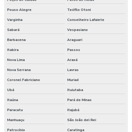
Limpeza Técnica De Indústrias E Escritórios
Pouso Alegre
Teófilo Otoni
Manutenção corporativa
Varginha
Conselheiro Lafaiete
Manutenção Corretiva De Edifícios
Sabará
Vespasiano
Manutenção De Climatização Predial
Barbacena
Araguari
Manutenção De Edifícios
Itabira
Passos
Manutenção De Espaços E Limpeza Segura
Nova Lima
Araxá
Manutenção De Iluminação De Edifícios
Nova Serrana
Lavras
Manutenção De Impermeabilização Predial
Coronel Fabriciano
Muriaé
Ubá
Ituiutaba
Manutenção De Jardins E Limpeza
Itaúna
Pará de Minas
Manutenção De Sistemas Elétricos
Paracatu
Itajubá
Manutenção De Sistemas Elétricos E Hidráulicos
Manhuaçu
São João del Rei
Manutenção De Sistemas Elétricos Prediais
Patrocínio
Caratinga