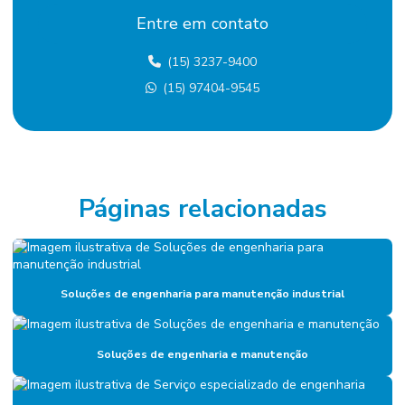
Entre em contato
Contratação de mão de obra terceirizada
(15) 3237-9400
Custo terceirização mão de obra
(15) 97404-9545
Eletricista terceirizado
Empresa De Manutenção Predial
Empresa De Manutenção Preventiva
Empresa De Serviços De Manutenção
Páginas relacionadas
Empresa de diagnóstico de manutenção
Empresa especializada em mão de obra terceirizada
Soluções de engenharia para manutenção industrial
Empresa de facilities
Empresa de facilities industrial
Soluções de engenharia e manutenção
Empresa de gerenciamento de ativos
Empresa de gestão de ativos industriais