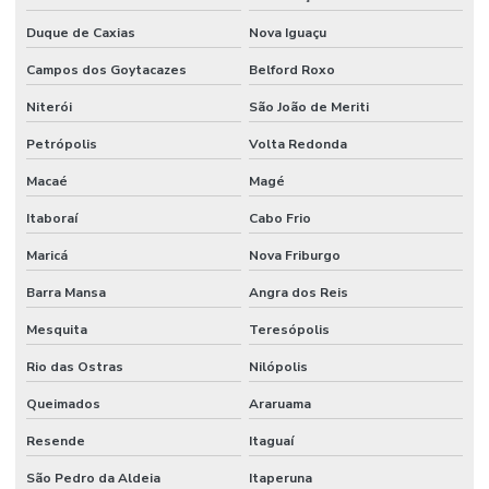
Empresa de projeto de manutenção
Duque de Caxias
Nova Iguaçu
Empresa de projetos em engenharia
Campos dos Goytacazes
Belford Roxo
Niterói
São João de Meriti
Empresa que terceiriza mao de obra
Petrópolis
Volta Redonda
Empresa de serviço industrial
Macaé
Magé
Empresa de terceirização de mão de obra
Itaboraí
Cabo Frio
Empresas prestadoras de serviços de mão de obra terceirizada
Maricá
Nova Friburgo
Empresas que terceirizam serviços de produção
Barra Mansa
Angra dos Reis
Engenheiros terceirizados
Mesquita
Teresópolis
Equipe mao de obra temporaria e terceirizada
Rio das Ostras
Nilópolis
Facilities industrial
Queimados
Araruama
Gestão de ativos
Resende
Itaguaí
Gestão de custos de manutenção para empresas
São Pedro da Aldeia
Itaperuna