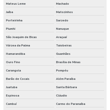
Mateus Leme
Machado
Manutenção Preditiva Com Iot
Jaíba
Matozinhos
Manutenção Preditiva De Equipamentos
Porteirinha
Sarzedo
Manutenção Preditiva E Iot
Piumhi
Nanuque
Manutenção Preditiva Para Indústria
São Joaquim de Bicas
Araçuaí
Manutenção Preditiva Reduzindo Custos
Várzea da Palma
Taiobeiras
Itamarandiba
Guanhães
Manutenção Preventiva
Ouro Fino
Brasília de Minas
Manutenção preventiva
Carangola
Pompéu
Manutenção preventiva ar condicionado
Barão de Cocais
Além Paraíba
Manutenção Preventiva Com Certificação
Juatuba
Santa Bárbara
Manutenção Preventiva De Edificações
Espinosa
Cláudio
Manutenção Preventiva De Equipamentos
Cambuí
Carmo do Paranaíba
Manutenção Preventiva De Máquinas