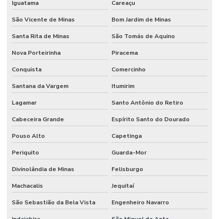
Iguatama
Careaçu
São Vicente de Minas
Bom Jardim de Minas
Santa Rita de Minas
São Tomás de Aquino
Nova Porteirinha
Piracema
Conquista
Comercinho
Santana da Vargem
Itumirim
Lagamar
Santo Antônio do Retiro
Cabeceira Grande
Espírito Santo do Dourado
Pouso Alto
Capetinga
Periquito
Guarda-Mor
Divinolândia de Minas
Felisburgo
Machacalis
Jequitaí
São Sebastião da Bela Vista
Engenheiro Navarro
Indaiabira
São Miguel do Anta