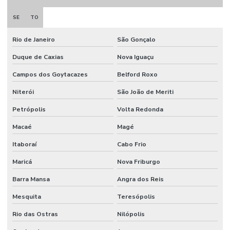
Empresa de montagem industrial
SE
TO
Empresa de prestação de serviços de mão de obra
Rio de Janeiro
São Gonçalo
Empresa de projeto industrial
Duque de Caxias
Nova Iguaçu
Campos dos Goytacazes
Belford Roxo
Empresa de projeto de manutenção
Niterói
São João de Meriti
Empresa de projetos em engenharia
Petrópolis
Volta Redonda
Empresa que terceiriza mao de obra
Macaé
Magé
Empresa de serviço industrial
Itaboraí
Cabo Frio
Empresa de terceirização de mão de obra
Maricá
Nova Friburgo
Empresas prestadoras de serviços de mão de obra terceirizada
Barra Mansa
Angra dos Reis
Empresas que terceirizam serviços de produção
Mesquita
Teresópolis
Engenheiros terceirizados
Rio das Ostras
Nilópolis
Equipe mao de obra temporaria e terceirizada