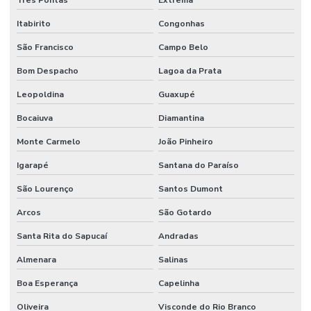
Manutenção industrial
Itabirito
Congonhas
Manutenção de infraestrutura empresarial
São Francisco
Campo Belo
Manutenção de instalações elétricas industriais
Bom Despacho
Lagoa da Prata
Manutenção Inteligente Em Indústrias
Leopoldina
Guaxupé
Manutenção Predial
Bocaiuva
Diamantina
Manutenção predial
Monte Carmelo
João Pinheiro
Manutenção Predial Comercial
Igarapé
Santana do Paraíso
Manutenção Predial De Edifícios Comerciais
São Lourenço
Santos Dumont
Arcos
São Gotardo
Manutenção Predial De Estruturas
Santa Rita do Sapucaí
Andradas
Manutenção Predial De Pequenas Obras
Almenara
Salinas
Manutenção Predial E Serviços Técnicos
Boa Esperança
Capelinha
Manutenção Predial Para Empresas
Oliveira
Visconde do Rio Branco