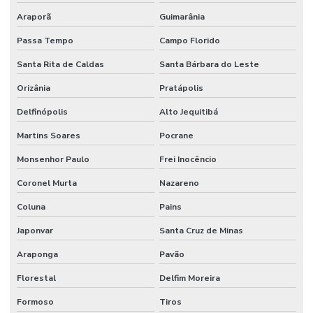
Araporã
Guimarânia
Passa Tempo
Campo Florido
Santa Rita de Caldas
Santa Bárbara do Leste
Orizânia
Pratápolis
Delfinópolis
Alto Jequitibá
Martins Soares
Pocrane
Monsenhor Paulo
Frei Inocêncio
Coronel Murta
Nazareno
Coluna
Pains
Japonvar
Santa Cruz de Minas
Araponga
Pavão
Florestal
Delfim Moreira
Formoso
Tiros