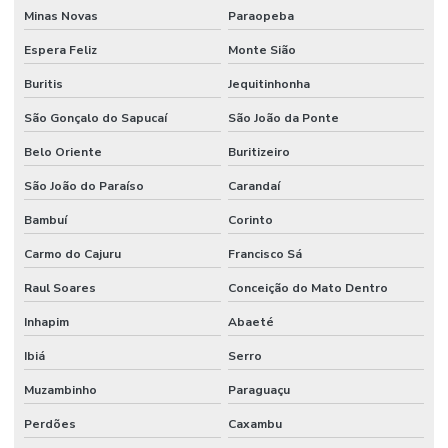
Minas Novas
Paraopeba
Manutenção Preventiva Para Máquinas
Espera Feliz
Monte Sião
Manutenção de processos industriais
Buritis
Jequitinhonha
Manutenção de redes elétricas industriais
São Gonçalo do Sapucaí
São João da Ponte
Manutenção de sistemas de ar condicionado
Belo Oriente
Buritizeiro
Manutenção de sistemas de climatização comercial
São João do Paraíso
Carandaí
Bambuí
Corinto
Manutenção de sistemas de climatização predial
Carmo do Cajuru
Francisco Sá
Manutenção de sistemas elétricos corporativos
Raul Soares
Conceição do Mato Dentro
Manutenção de sistemas elétricos industriais
Inhapim
Abaeté
Mão de obra facilities
Ibiá
Serro
Mão de obra de limpeza terceirizada
Muzambinho
Paraguaçu
Mão de obra técnica terceirizada
Perdões
Caxambu
Mão de obra temporária e terceirização