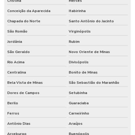
Cristina
Mercês
Conceição da Aparecida
Itabirinha
Chapada do Norte
Santo Antônio do Jacinto
São Romão
Virginópolis
Jordânia
Rubim
São Geraldo
Novo Oriente de Minas
Rio Acima
Divisópolis
Centralina
Bonito de Minas
Bela Vista de Minas
São Sebastião do Maranhão
Dores de Campos
Setubinha
Berilo
Guaraciaba
Ferros
Carneirinho
Antônio Dias
Araújos
Arceburgo
Buenópolis