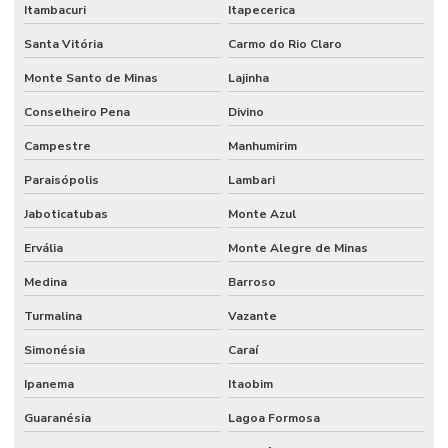
Itambacuri
Itapecerica
Mão de obra terceirizada
Santa Vitória
Carmo do Rio Claro
Mão de obra terceirizada limpeza
Monte Santo de Minas
Lajinha
Mecânico terceirizado
Conselheiro Pena
Divino
Melhorias Em Sistemas Elétricos
Campestre
Manhumirim
Monitoramento De Condições Operacionais
Paraisópolis
Lambari
Jaboticatubas
Monte Azul
Orçamento manutenção industrial
Ervália
Monte Alegre de Minas
Orçamento de manutenção preventiva
Medina
Barroso
Planejamento De Manutenção Preventiva
Turmalina
Vazante
Planos De Manutenção Preventiva Para Indústrias
Simonésia
Caraí
Planos de manutenção preventiva
Ipanema
Itaobim
Prevenção De Falhas Em Equipamentos
Guaranésia
Lagoa Formosa
Profissionais de manutenção