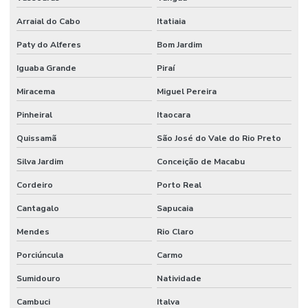
Implementação De Manutenção Preditiva
Arraial do Cabo
Itatiaia
Inspeções Regulares De Equipamentos
Paty do Alferes
Bom Jardim
Iguaba Grande
Piraí
Limpeza De Ambientes
Miracema
Miguel Pereira
Limpeza De Ambientes Industriais
Pinheiral
Itaocara
Limpeza De Áreas De Convivência
Quissamã
São José do Vale do Rio Preto
Limpeza De Áreas Externas E Jardins
Silva Jardim
Conceição de Macabu
Limpeza De Áreas Industriais
Cordeiro
Porto Real
Limpeza De Banheiros Comerciais
Cantagalo
Sapucaia
Limpeza De Banheiros E Áreas Comuns
Mendes
Rio Claro
Limpeza De Escritórios E Ambientes Comerciais
Porciúncula
Carmo
Limpeza De Escritórios E Empresas
Sumidouro
Natividade
Limpeza De Estruturas E Pisos
Cambuci
Italva