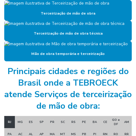
Empresa de facilities
Empresa de facilities industrial
Terceirização de mão de obra
Empresa de gerenciamento de ativos
Terceirização de mão de obra técnica
Empresa de gestão de ativos industriais
Empresa de gestão de manutenção
Mão de obra temporária e terceirização
Empresa gestora de ativos
Empresa de manutenção
Principais cidades e regiões do
Empresa de manutenção corporativa
Brasil onde a TEBROECK
Empresa de manutenção industrial
atende Serviços de terceirização
Empresa de manutenção preventiva
de mão de obra:
Empresa de mão de obra industrial
GO e
RJ
MG
ES
SP
PR
SC
RS
PE
BA
CE
AM
Empresa de mão de obra técnica
DF
PA
AC
AL
AP
MA
MT
MS
PB
PI
RN
RO
RR
Empresa de mão de obra terceirizada