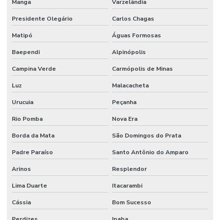
Manga
Varzelândia
Profissional de limpeza
Presidente Olegário
Carlos Chagas
Profissional de limpeza industrial
Matipó
Águas Formosas
Projetos de infraestrutura e manutenção empresarial
Baependi
Alpinópolis
Rede De Manutenção Preventiva
Campina Verde
Carmópolis de Minas
Luz
Malacacheta
Reforma De Instalações Hidráulicas
Urucuia
Peçanha
Reforma E Manutenção Predial Completa
Rio Pomba
Nova Era
Reformas E Manutenção Predial
Borda da Mata
São Domingos do Prata
Remoção De Resíduos E Limpeza Eficaz
Padre Paraíso
Santo Antônio do Amparo
Retrofit de equipamentos industriais
Arinos
Resplendor
Retrofit de instalações
Lima Duarte
Itacarambi
Serviço Completo De Limpeza Corporativa
Cássia
Bom Sucesso
Serviço De Conservação
Perdizes
Ipaba