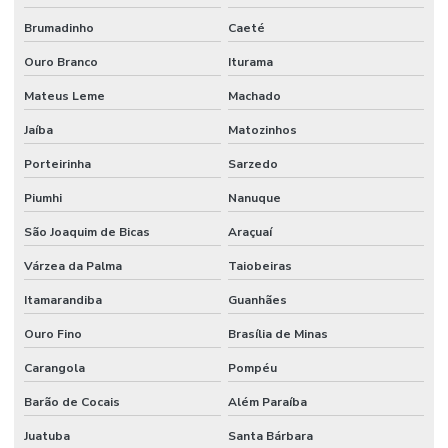
Manutenção predial preventiva e corretiva
Brumadinho
Caeté
Manutenção Predial Residencial
Ouro Branco
Iturama
Manutenção Preditiva
Mateus Leme
Machado
Manutenção Preditiva Com Internet Das Coisas
Jaíba
Matozinhos
Manutenção Preditiva Com Iot
Porteirinha
Sarzedo
Manutenção Preditiva De Equipamentos
Piumhi
Nanuque
Manutenção Preditiva E Iot
São Joaquim de Bicas
Araçuaí
Manutenção Preditiva Para Indústria
Várzea da Palma
Taiobeiras
Itamarandiba
Guanhães
Manutenção Preditiva Reduzindo Custos
Ouro Fino
Brasília de Minas
Manutenção Preventiva
Carangola
Pompéu
Manutenção preventiva
Barão de Cocais
Além Paraíba
Manutenção preventiva ar condicionado
Juatuba
Santa Bárbara