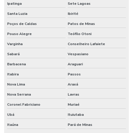
Ipatinga
Sete Lagoas
Limpeza Profunda De Ambientes Comerciais
Santa Luzia
Ibirité
Limpeza Técnica De Ambientes
Poços de Caldas
Patos de Minas
Limpeza Técnica De Ambientes Industriais
Pouso Alegre
Teófilo Otoni
Limpeza Técnica De Indústrias E Escritórios
Varginha
Conselheiro Lafaiete
Manutenção corporativa
Sabará
Vespasiano
Manutenção Corretiva De Edifícios
Barbacena
Araguari
Manutenção De Climatização Predial
Itabira
Passos
Manutenção De Edifícios
Nova Lima
Araxá
Manutenção De Espaços E Limpeza Segura
Nova Serrana
Lavras
Manutenção De Iluminação De Edifícios
Coronel Fabriciano
Muriaé
Ubá
Ituiutaba
Manutenção De Impermeabilização Predial
Itaúna
Pará de Minas
Manutenção De Jardins E Limpeza