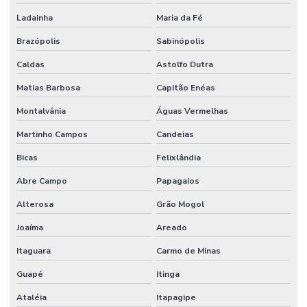
Serviço de facilities
Ladainha
Maria da Fé
Serviço de facilities industrial
Brazópolis
Sabinópolis
Serviço de infraestrutura
Caldas
Astolfo Dutra
Matias Barbosa
Capitão Enéas
Serviço de manutenção
Montalvânia
Águas Vermelhas
Serviço de manutenção industrial
Martinho Campos
Candeias
Serviço de montagem industrial
Bicas
Felixlândia
Serviços De Impermeabilização Predial
Abre Campo
Papagaios
Serviços De Manutenção Predial De Qualidade
Alterosa
Grão Mogol
Serviços De Manutenção Preventiva
Joaíma
Areado
Serviços de facilities para empresas
Itaguara
Carmo de Minas
Serviços de gestão de ativos industriais
Guapé
Itinga
Serviços de gestão de ativos e manutenção
Ataléia
Itapagipe