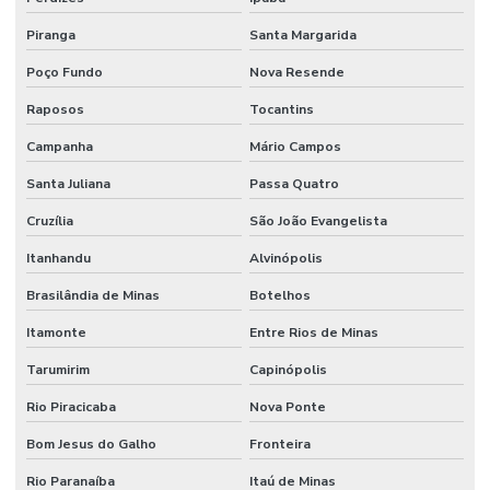
Serviço De Impermeabilização E Manutenção
Piranga
Santa Margarida
Serviço De Jardinagem E Conservação
Poço Fundo
Nova Resende
Serviço De Limpeza De Escritórios
Raposos
Tocantins
Campanha
Mário Campos
Serviço De Limpeza Regular E Programada
Santa Juliana
Passa Quatro
Serviço De Manutenção Predial Completo
Cruzília
São João Evangelista
Serviço De Manutenção Preditiva
Itanhandu
Alvinópolis
Serviço De Manutenção Preventiva Para Máquinas
Brasilândia de Minas
Botelhos
Serviço De Pintura Em Edificações
Itamonte
Entre Rios de Minas
Serviço especializado de elétrica
Tarumirim
Capinópolis
Serviço Especializado Em Manutenção Preventiva
Rio Piracicaba
Nova Ponte
Serviço especializado de engenharia
Bom Jesus do Galho
Fronteira
Serviço especializado de manutenção
Rio Paranaíba
Itaú de Minas