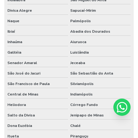
Divisa Alegre
Sapucaí-Mirim
Naque
Palmópolis
Ibiaí
Abadia dos Dourados
Inhaúma
Aiuruoca
Galiléia
Luislândia
Senador Amaral
Jeceaba
São José do Jacuri
São Sebastião do Anta
São Francisco de Paula
Silvianópolis
Central de Minas
Indianópolis
Heliodora
Córrego Fundo
Salto da Divisa
Jenipapo de Minas
Dona Euzébia
Chalé
Itueta
Piranguçu