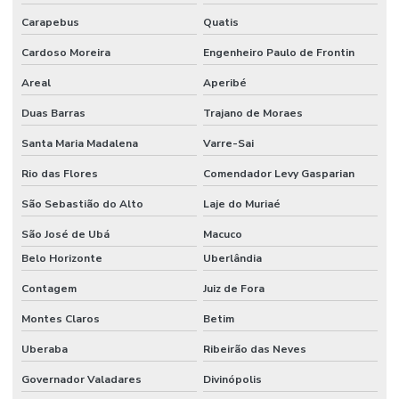
Limpeza De Estruturas E Pisos Industriais
Carapebus
Quatis
Cardoso Moreira
Engenheiro Paulo de Frontin
Limpeza De Estruturas Industriais
Areal
Aperibé
Limpeza De Pisos Industriais
Duas Barras
Trajano de Moraes
Limpeza De Pneus E Equipamentos Industriais
Santa Maria Madalena
Varre-Sai
Limpeza De Pós Obra E Conservação
Rio das Flores
Comendador Levy Gasparian
Limpeza De Recepção E Corredores
São Sebastião do Alto
Laje do Muriaé
Limpeza E Conservação
São José de Ubá
Macuco
Limpeza E Conservação De Ambientes Corporativos
Belo Horizonte
Uberlândia
Limpeza de espaços corporativos
Contagem
Juiz de Fora
Limpeza Especializada Para Ambientes Comerciais
Montes Claros
Betim
Uberaba
Ribeirão das Neves
Limpeza Profissional De Ambientes
Governador Valadares
Divinópolis
Limpeza Profunda De Ambientes Administrativos