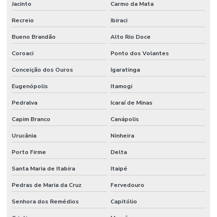
Jacinto
Carmo da Mata
Recreio
Ibiraci
Bueno Brandão
Alto Rio Doce
Coroaci
Ponto dos Volantes
Conceição dos Ouros
Igaratinga
Eugenópolis
Itamogi
Pedralva
Icaraí de Minas
Capim Branco
Canápolis
Urucânia
Ninheira
Porto Firme
Delta
Santa Maria de Itabira
Itaipé
Pedras de Maria da Cruz
Fervedouro
Senhora dos Remédios
Capitólio