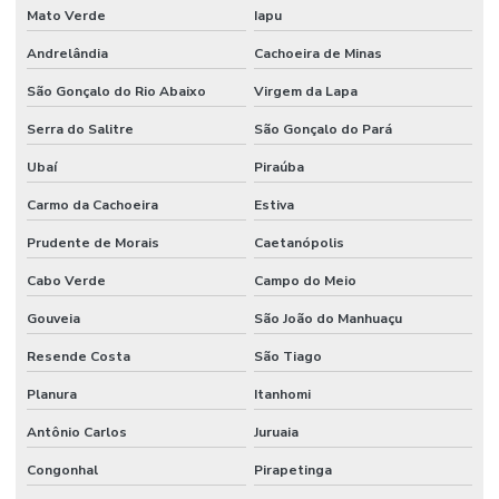
Terceirização de limpeza
Mato Verde
Iapu
Andrelândia
Cachoeira de Minas
Terceirização de manutenção predial
São Gonçalo do Rio Abaixo
Virgem da Lapa
Terceirização de mão de obra
Serra do Salitre
São Gonçalo do Pará
Terceirização de mão de obra industrial
Ubaí
Piraúba
Terceirização de mão de obra técnica
Carmo da Cachoeira
Estiva
Terceirização de serviços de manutenção predial
Prudente de Morais
Caetanópolis
Cabo Verde
Campo do Meio
Gouveia
São João do Manhuaçu
Resende Costa
São Tiago
Planura
Itanhomi
Antônio Carlos
Juruaia
Congonhal
Pirapetinga