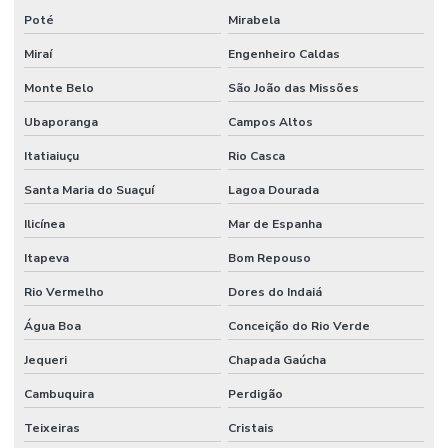
Serviços de manutenção industrial e corporativa
Poté
Mirabela
Serviços de manutenção preventiva industrial
Miraí
Engenheiro Caldas
Monte Belo
São João das Missões
Serviços de mão de obra
Ubaporanga
Campos Altos
Serviços de mão de obra terceirizada
Itatiaiuçu
Rio Casca
Serviços Profissionais De Manutenção Preventiva
Santa Maria do Suaçuí
Lagoa Dourada
Serviços de terceirização de mão de obra
Ilicínea
Mar de Espanha
Sistemas De Monitoramento Preditivo
Itapeva
Bom Repouso
Soluções de engenharia e manutenção
Rio Vermelho
Dores do Indaiá
Soluções de engenharia para manutenção industrial
Água Boa
Conceição do Rio Verde
Terceirização de facilities
Jequeri
Chapada Gaúcha
Terceirização de funcionários
Cambuquira
Perdigão
Terceirização de jardinagem
Teixeiras
Cristais