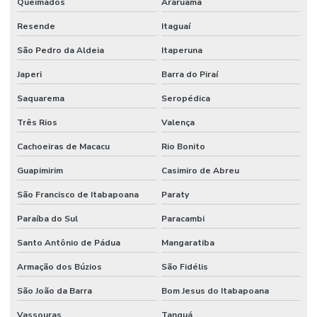
Queimados
Araruama
Facilities industrial
Resende
Itaguaí
Gestão de ativos
São Pedro da Aldeia
Itaperuna
Gestão de custos de manutenção para empresas
Japeri
Barra do Piraí
Saquarema
Seropédica
Gestão De Manutenção Preditiva
Três Rios
Valença
Gestão estratégica de ativos industriais
Cachoeiras de Macacu
Rio Bonito
Higienização De Área Comum
Guapimirim
Casimiro de Abreu
Higienização De Banheiros Comerciais
São Francisco de Itabapoana
Paraty
Higienização De Escritórios
Paraíba do Sul
Paracambi
Higienização De Superfícies Comerciais E Industriais
Santo Antônio de Pádua
Mangaratiba
Higienização Profunda De Ambientes Comerciais
Armação dos Búzios
São Fidélis
Higienização Profunda De Escritórios E Sanitários
São João da Barra
Bom Jesus do Itabapoana
Implantação De Manutenção Preditiva
Vassouras
Tanguá