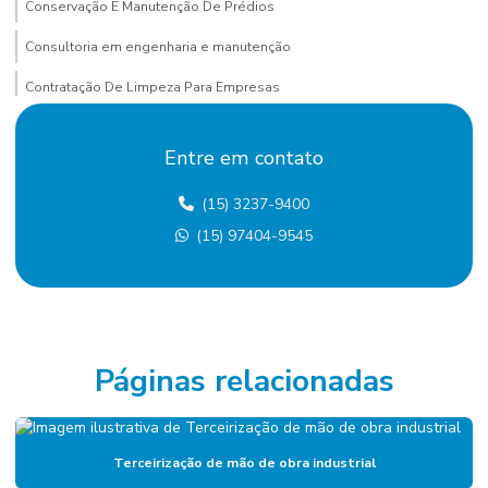
Conservação E Manutenção De Prédios
Consultoria em engenharia e manutenção
Contratação De Limpeza Para Empresas
Contratação De Manutenção Preditiva
Entre em contato
Contratação de mão de obra terceirizada
(15) 3237-9400
Custo terceirização mão de obra
(15) 97404-9545
Eletricista terceirizado
Empresa De Manutenção Predial
Empresa De Manutenção Preventiva
Empresa De Serviços De Manutenção
Páginas relacionadas
Empresa de diagnóstico de manutenção
Empresa especializada em mão de obra terceirizada
Terceirização de mão de obra industrial