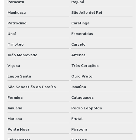
Paracatu
Itajubá
Manutenção De Sistemas Elétricos
Manhuaçu
São João del Rei
Manutenção De Sistemas Elétricos E Hidráulicos
Patrocínio
Caratinga
Manutenção De Sistemas Elétricos Prediais
Unaí
Esmeraldas
Manutenção De Sistemas Hidráulicos
Timóteo
Curvelo
Manutenção De Sistemas Sanitários
João Monlevade
Alfenas
Manutenção E Conservação De Ambientes
Viçosa
Três Corações
Manutenção E Limpeza Industrial
Lagoa Santa
Ouro Preto
Manutenção E Reparo De Edificações
São Sebastião do Paraíso
Janaúba
Manutenção elétrica preventiva
Formiga
Cataguases
Januária
Pedro Leopoldo
Manutenção de equipamentos industriais
Mariana
Frutal
Manutenção de estações de tratamento de água
Ponte Nova
Pirapora
Manutenção e gestão de instalações comerciais
Três Pontas
Extrema