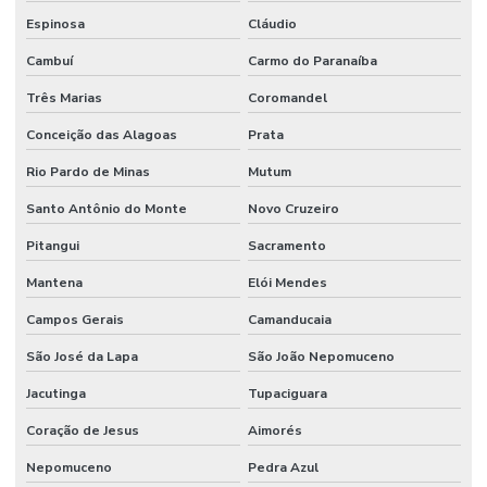
Manutenção Preventiva Com Certificação
Espinosa
Cláudio
Manutenção Preventiva De Edificações
Cambuí
Carmo do Paranaíba
Manutenção Preventiva De Equipamentos
Três Marias
Coromandel
Manutenção Preventiva De Máquinas
Conceição das Alagoas
Prata
Manutenção Preventiva De Sistemas Mecânicos
Rio Pardo de Minas
Mutum
Manutenção Preventiva E Corretiva
Santo Antônio do Monte
Novo Cruzeiro
Manutenção Preventiva E Gestão De Ativos
Pitangui
Sacramento
Mantena
Elói Mendes
Manutenção Preventiva E Lubrificação
Campos Gerais
Camanducaia
Manutenção Preventiva E Segurança
São José da Lapa
São João Nepomuceno
Manutenção Preventiva Industrial
Jacutinga
Tupaciguara
Manutenção preventiva industrial
Coração de Jesus
Aimorés
Manutenção Preventiva Para Equipamentos Pesados
Nepomuceno
Pedra Azul
Manutenção Preventiva Para Indústrias