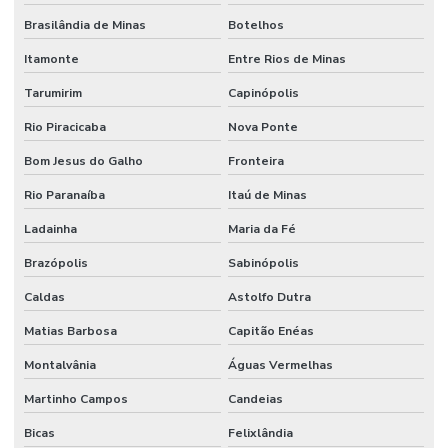
Serviço De Manutenção Preventiva Para Máquinas
Brasilândia de Minas
Botelhos
Serviço De Pintura Em Edificações
Itamonte
Entre Rios de Minas
Serviço especializado de elétrica
Tarumirim
Capinópolis
Serviço Especializado Em Manutenção Preventiva
Rio Piracicaba
Nova Ponte
Serviço especializado de engenharia
Bom Jesus do Galho
Fronteira
Serviço especializado de manutenção
Rio Paranaíba
Itaú de Minas
Serviço de facilities
Ladainha
Maria da Fé
Serviço de facilities industrial
Brazópolis
Sabinópolis
Serviço de infraestrutura
Caldas
Astolfo Dutra
Matias Barbosa
Capitão Enéas
Serviço de manutenção
Montalvânia
Águas Vermelhas
Serviço de manutenção industrial
Martinho Campos
Candeias
Serviço de montagem industrial
Bicas
Felixlândia
Serviços De Impermeabilização Predial