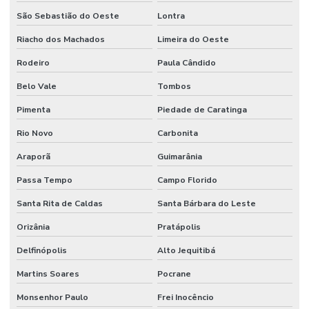
São Sebastião do Oeste
Lontra
Riacho dos Machados
Limeira do Oeste
Rodeiro
Paula Cândido
Belo Vale
Tombos
Pimenta
Piedade de Caratinga
Rio Novo
Carbonita
Araporã
Guimarânia
Passa Tempo
Campo Florido
Santa Rita de Caldas
Santa Bárbara do Leste
Orizânia
Pratápolis
Delfinópolis
Alto Jequitibá
Martins Soares
Pocrane
Monsenhor Paulo
Frei Inocêncio