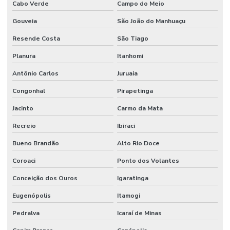
Cabo Verde
Campo do Meio
Gouveia
São João do Manhuaçu
Resende Costa
São Tiago
Planura
Itanhomi
Antônio Carlos
Juruaia
Congonhal
Pirapetinga
Jacinto
Carmo da Mata
Recreio
Ibiraci
Bueno Brandão
Alto Rio Doce
Coroaci
Ponto dos Volantes
Conceição dos Ouros
Igaratinga
Eugenópolis
Itamogi
Pedralva
Icaraí de Minas