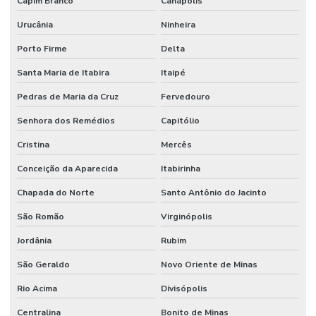
Capim Branco
Canápolis
Urucânia
Ninheira
Porto Firme
Delta
Santa Maria de Itabira
Itaipé
Pedras de Maria da Cruz
Fervedouro
Senhora dos Remédios
Capitólio
Cristina
Mercês
Conceição da Aparecida
Itabirinha
Chapada do Norte
Santo Antônio do Jacinto
São Romão
Virginópolis
Jordânia
Rubim
São Geraldo
Novo Oriente de Minas
Rio Acima
Divisópolis
Centralina
Bonito de Minas