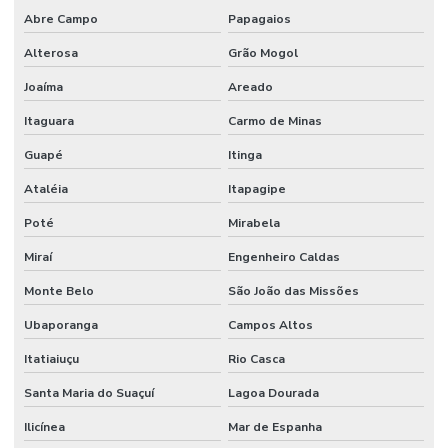
Abre Campo
Papagaios
Serviços De Manutenção Predial De Qualidade
Alterosa
Grão Mogol
Serviços De Manutenção Preventiva
Joaíma
Areado
Serviços de facilities para empresas
Itaguara
Carmo de Minas
Serviços de gestão de ativos industriais
Guapé
Itinga
Serviços de gestão de ativos e manutenção
Ataléia
Itapagipe
Serviços de manutenção industrial e corporativa
Poté
Mirabela
Serviços de manutenção preventiva industrial
Miraí
Engenheiro Caldas
Monte Belo
São João das Missões
Serviços de mão de obra
Ubaporanga
Campos Altos
Serviços de mão de obra terceirizada
Itatiaiuçu
Rio Casca
Serviços Profissionais De Manutenção Preventiva
Santa Maria do Suaçuí
Lagoa Dourada
Serviços de terceirização de mão de obra
Ilicínea
Mar de Espanha
Sistemas De Monitoramento Preditivo