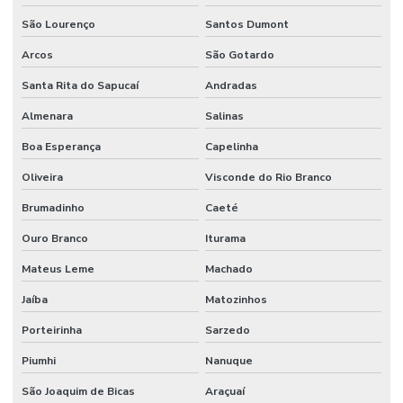
Manutenção Predial De Edifícios Comerciais
São Lourenço
Santos Dumont
Arcos
São Gotardo
Manutenção Predial De Estruturas
Santa Rita do Sapucaí
Andradas
Manutenção Predial De Pequenas Obras
Almenara
Salinas
Manutenção Predial E Serviços Técnicos
Boa Esperança
Capelinha
Manutenção Predial Para Empresas
Oliveira
Visconde do Rio Branco
Manutenção predial preventiva e corretiva
Brumadinho
Caeté
Manutenção Predial Residencial
Ouro Branco
Iturama
Manutenção Preditiva
Mateus Leme
Machado
Manutenção Preditiva Com Internet Das Coisas
Jaíba
Matozinhos
Manutenção Preditiva Com Iot
Porteirinha
Sarzedo
Manutenção Preditiva De Equipamentos
Piumhi
Nanuque
Manutenção Preditiva E Iot
São Joaquim de Bicas
Araçuaí