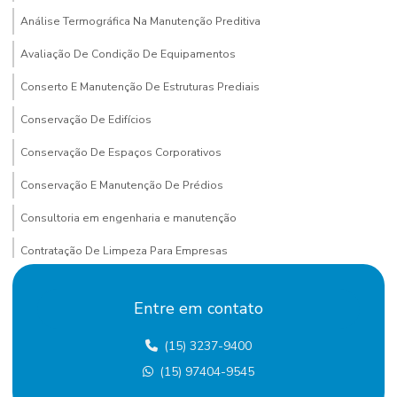
Análise Termográfica Na Manutenção Preditiva
Avaliação De Condição De Equipamentos
Conserto E Manutenção De Estruturas Prediais
Conservação De Edifícios
Conservação De Espaços Corporativos
Conservação E Manutenção De Prédios
Consultoria em engenharia e manutenção
Contratação De Limpeza Para Empresas
Contratação De Manutenção Preditiva
Entre em contato
Contratação de mão de obra terceirizada
(15) 3237-9400
Custo terceirização mão de obra
(15) 97404-9545
Eletricista terceirizado