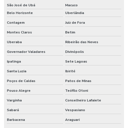
São José de Ubá
Macuco
Limpeza E Conservação De Ambientes Corporativos
Belo Horizonte
Uberlândia
Limpeza de espaços corporativos
Contagem
Juiz de Fora
Limpeza Especializada Para Ambientes Comerciais
Montes Claros
Betim
Uberaba
Ribeirão das Neves
Limpeza Profissional De Ambientes
Governador Valadares
Divinópolis
Limpeza Profunda De Ambientes Administrativos
Ipatinga
Sete Lagoas
Limpeza Profunda De Ambientes Comerciais
Santa Luzia
Ibirité
Limpeza Técnica De Ambientes
Poços de Caldas
Patos de Minas
Limpeza Técnica De Ambientes Industriais
Pouso Alegre
Teófilo Otoni
Limpeza Técnica De Indústrias E Escritórios
Varginha
Conselheiro Lafaiete
Manutenção corporativa
Sabará
Vespasiano
Manutenção Corretiva De Edifícios
Barbacena
Araguari
Manutenção De Climatização Predial