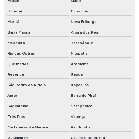
Macaé
Magé
Empresa de serviço industrial
Itaboraí
Cabo Frio
Empresa de terceirização de mão de obra
Maricá
Nova Friburgo
Empresas prestadoras de serviços de mão de obra terceirizada
Barra Mansa
Angra dos Reis
Empresas que terceirizam serviços de produção
Mesquita
Teresópolis
Engenheiros terceirizados
Rio das Ostras
Nilópolis
Equipe mao de obra temporaria e terceirizada
Queimados
Araruama
Facilities industrial
Resende
Itaguaí
Gestão de ativos
São Pedro da Aldeia
Itaperuna
Gestão de custos de manutenção para empresas
Japeri
Barra do Piraí
Saquarema
Seropédica
Gestão De Manutenção Preditiva
Três Rios
Valença
Gestão estratégica de ativos industriais
Cachoeiras de Macacu
Rio Bonito
Higienização De Área Comum
Guapimirim
Casimiro de Abreu