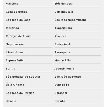
Mantena
Elói Mendes
Manutenção Preventiva E Lubrificação
Campos Gerais
Camanducaia
Manutenção Preventiva E Segurança
São José da Lapa
São João Nepomuceno
Manutenção Preventiva Industrial
Jacutinga
Tupaciguara
Manutenção preventiva industrial
Coração de Jesus
Aimorés
Manutenção Preventiva Para Equipamentos Pesados
Nepomuceno
Pedra Azul
Manutenção Preventiva Para Indústrias
Minas Novas
Paraopeba
Manutenção Preventiva Para Máquinas
Espera Feliz
Monte Sião
Manutenção de processos industriais
Buritis
Jequitinhonha
Manutenção de redes elétricas industriais
São Gonçalo do Sapucaí
São João da Ponte
Manutenção de sistemas de ar condicionado
Belo Oriente
Buritizeiro
Manutenção de sistemas de climatização comercial
São João do Paraíso
Carandaí
Bambuí
Corinto
Manutenção de sistemas de climatização predial