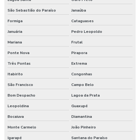
Manutenção E Reparo De Edificações
São Sebastião do Paraíso
Janaúba
Manutenção elétrica preventiva
Formiga
Cataguases
Januária
Pedro Leopoldo
Manutenção de equipamentos industriais
Mariana
Frutal
Manutenção de estações de tratamento de água
Ponte Nova
Pirapora
Manutenção e gestão de instalações comerciais
Três Pontas
Extrema
Manutenção industrial
Itabirito
Congonhas
Manutenção de infraestrutura empresarial
São Francisco
Campo Belo
Manutenção de instalações elétricas industriais
Bom Despacho
Lagoa da Prata
Manutenção Inteligente Em Indústrias
Leopoldina
Guaxupé
Manutenção Predial
Bocaiuva
Diamantina
Manutenção predial
Monte Carmelo
João Pinheiro
Manutenção Predial Comercial
Igarapé
Santana do Paraíso