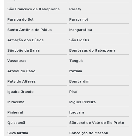
Higienização De Banheiros Comerciais
São Francisco de Itabapoana
Paraty
Higienização De Escritórios
Paraíba do Sul
Paracambi
Higienização De Superfícies Comerciais E Industriais
Santo Antônio de Pádua
Mangaratiba
Higienização Profunda De Ambientes Comerciais
Armação dos Búzios
São Fidélis
Higienização Profunda De Escritórios E Sanitários
São João da Barra
Bom Jesus do Itabapoana
Implantação De Manutenção Preditiva
Vassouras
Tanguá
Implementação De Manutenção Preditiva
Arraial do Cabo
Itatiaia
Inspeções Regulares De Equipamentos
Paty do Alferes
Bom Jardim
Iguaba Grande
Piraí
Limpeza De Ambientes
Miracema
Miguel Pereira
Limpeza De Ambientes Industriais
Pinheiral
Itaocara
Limpeza De Áreas De Convivência
Quissamã
São José do Vale do Rio Preto
Limpeza De Áreas Externas E Jardins
Silva Jardim
Conceição de Macabu