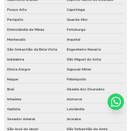
Pouso Alto
Capetinga
Periquito
Guarda-Mor
Divinolândia de Minas
Felisburgo
Machacalis
Jequitaí
São Sebastião da Bela Vista
Engenheiro Navarro
Indaiabira
São Miguel do Anta
Divisa Alegre
Sapucaí-Mirim
Naque
Palmópolis
Ibiaí
Abadia dos Dourados
Inhaúma
Aiuruoca
Galiléia
Luislândia
Senador Amaral
Jeceaba
São José do Jacuri
São Sebastião do Anta