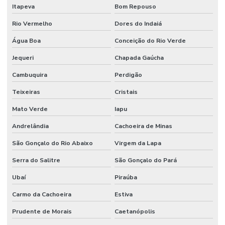
Itapeva
Bom Repouso
Soluções de engenharia e manutenção
Rio Vermelho
Dores do Indaiá
Soluções de engenharia para manutenção industrial
Água Boa
Conceição do Rio Verde
Terceirização de facilities
Jequeri
Chapada Gaúcha
Terceirização de funcionários
Cambuquira
Perdigão
Terceirização de jardinagem
Teixeiras
Cristais
Terceirização de limpeza
Mato Verde
Iapu
Andrelândia
Cachoeira de Minas
Terceirização de manutenção predial
São Gonçalo do Rio Abaixo
Virgem da Lapa
Terceirização de mão de obra
Serra do Salitre
São Gonçalo do Pará
Terceirização de mão de obra industrial
Ubaí
Piraúba
Terceirização de mão de obra técnica
Carmo da Cachoeira
Estiva
Terceirização de serviços de manutenção predial
Prudente de Morais
Caetanópolis