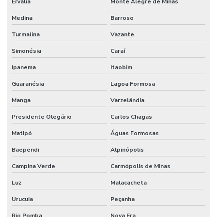
Ervália
Monte Alegre de Minas
Orçamento de manutenção preventiva
Medina
Barroso
Planejamento De Manutenção Preventiva
Turmalina
Vazante
Planos De Manutenção Preventiva Para Indústrias
Simonésia
Caraí
Planos de manutenção preventiva
Ipanema
Itaobim
Prevenção De Falhas Em Equipamentos
Guaranésia
Lagoa Formosa
Profissionais de manutenção
Manga
Varzelândia
Profissional de limpeza
Presidente Olegário
Carlos Chagas
Profissional de limpeza industrial
Matipó
Águas Formosas
Projetos de infraestrutura e manutenção empresarial
Baependi
Alpinópolis
Rede De Manutenção Preventiva
Campina Verde
Carmópolis de Minas
Luz
Malacacheta
Reforma De Instalações Hidráulicas
Urucuia
Peçanha
Reforma E Manutenção Predial Completa
Rio Pomba
Nova Era