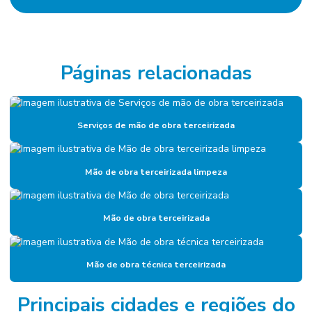
Empresa De Manutenção Predial
Empresa De Manutenção Preventiva
Empresa De Serviços De Manutenção
Páginas relacionadas
Empresa de diagnóstico de manutenção
Empresa especializada em mão de obra terceirizada
Serviços de mão de obra terceirizada
Empresa de facilities
Empresa de facilities industrial
Mão de obra terceirizada limpeza
Empresa de gerenciamento de ativos
Mão de obra terceirizada
Empresa de gestão de ativos industriais
Empresa de gestão de manutenção
Mão de obra técnica terceirizada
Empresa gestora de ativos
Empresa de manutenção
Principais cidades e regiões do