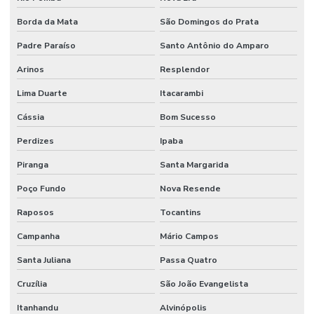
Reformas E Manutenção Predial
Borda da Mata
São Domingos do Prata
Remoção De Resíduos E Limpeza Eficaz
Padre Paraíso
Santo Antônio do Amparo
Retrofit de equipamentos industriais
Arinos
Resplendor
Retrofit de instalações
Lima Duarte
Itacarambi
Serviço Completo De Limpeza Corporativa
Cássia
Bom Sucesso
Serviço De Conservação
Perdizes
Ipaba
Serviço De Impermeabilização E Manutenção
Piranga
Santa Margarida
Serviço De Jardinagem E Conservação
Poço Fundo
Nova Resende
Serviço De Limpeza De Escritórios
Raposos
Tocantins
Campanha
Mário Campos
Serviço De Limpeza Regular E Programada
Santa Juliana
Passa Quatro
Serviço De Manutenção Predial Completo
Cruzília
São João Evangelista
Serviço De Manutenção Preditiva
Itanhandu
Alvinópolis