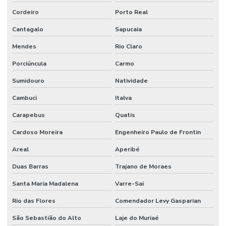
Limpeza De Áreas Industriais
Cordeiro
Porto Real
Limpeza De Banheiros Comerciais
Cantagalo
Sapucaia
Limpeza De Banheiros E Áreas Comuns
Mendes
Rio Claro
Limpeza De Escritórios E Ambientes Comerciais
Porciúncula
Carmo
Limpeza De Escritórios E Empresas
Sumidouro
Natividade
Limpeza De Estruturas E Pisos
Cambuci
Italva
Limpeza De Estruturas E Pisos Industriais
Carapebus
Quatis
Cardoso Moreira
Engenheiro Paulo de Frontin
Limpeza De Estruturas Industriais
Areal
Aperibé
Limpeza De Pisos Industriais
Duas Barras
Trajano de Moraes
Limpeza De Pneus E Equipamentos Industriais
Santa Maria Madalena
Varre-Sai
Limpeza De Pós Obra E Conservação
Rio das Flores
Comendador Levy Gasparian
Limpeza De Recepção E Corredores
São Sebastião do Alto
Laje do Muriaé
Limpeza E Conservação