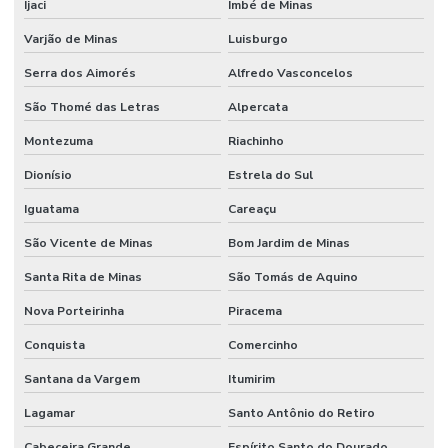
Ijaci
Imbé de Minas
Varjão de Minas
Luisburgo
Serra dos Aimorés
Alfredo Vasconcelos
São Thomé das Letras
Alpercata
Montezuma
Riachinho
Dionísio
Estrela do Sul
Iguatama
Careaçu
São Vicente de Minas
Bom Jardim de Minas
Santa Rita de Minas
São Tomás de Aquino
Nova Porteirinha
Piracema
Conquista
Comercinho
Santana da Vargem
Itumirim
Lagamar
Santo Antônio do Retiro
Cabeceira Grande
Espírito Santo do Dourado