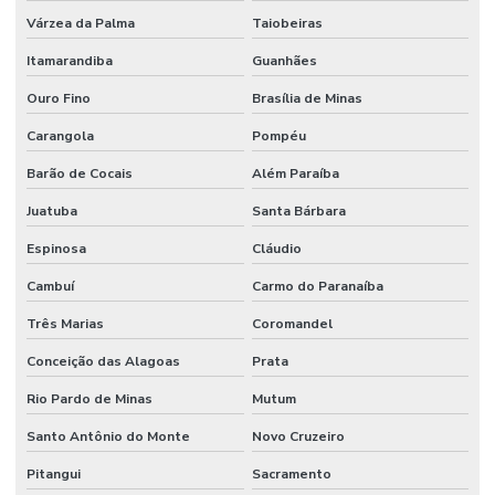
Manutenção Preditiva Para Indústria
Várzea da Palma
Taiobeiras
Itamarandiba
Guanhães
Manutenção Preditiva Reduzindo Custos
Ouro Fino
Brasília de Minas
Manutenção Preventiva
Carangola
Pompéu
Manutenção preventiva
Barão de Cocais
Além Paraíba
Manutenção preventiva ar condicionado
Juatuba
Santa Bárbara
Manutenção Preventiva Com Certificação
Espinosa
Cláudio
Manutenção Preventiva De Edificações
Cambuí
Carmo do Paranaíba
Manutenção Preventiva De Equipamentos
Três Marias
Coromandel
Manutenção Preventiva De Máquinas
Conceição das Alagoas
Prata
Manutenção Preventiva De Sistemas Mecânicos
Rio Pardo de Minas
Mutum
Manutenção Preventiva E Corretiva
Santo Antônio do Monte
Novo Cruzeiro
Manutenção Preventiva E Gestão De Ativos
Pitangui
Sacramento