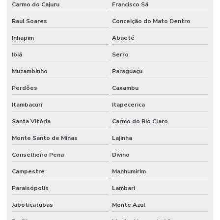
Carmo do Cajuru
Francisco Sá
Manutenção de sistemas elétricos corporativos
Raul Soares
Conceição do Mato Dentro
Manutenção de sistemas elétricos industriais
Inhapim
Abaeté
Mão de obra facilities
Ibiá
Serro
Mão de obra de limpeza terceirizada
Muzambinho
Paraguaçu
Mão de obra técnica terceirizada
Perdões
Caxambu
Mão de obra temporária e terceirização
Itambacuri
Itapecerica
Mão de obra terceirizada
Santa Vitória
Carmo do Rio Claro
Mão de obra terceirizada limpeza
Monte Santo de Minas
Lajinha
Mecânico terceirizado
Conselheiro Pena
Divino
Melhorias Em Sistemas Elétricos
Campestre
Manhumirim
Monitoramento De Condições Operacionais
Paraisópolis
Lambari
Jaboticatubas
Monte Azul
Orçamento manutenção industrial