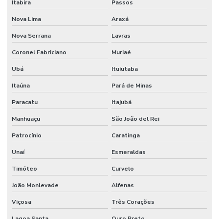
Itabira
Passos
Manutenção De Edifícios
Nova Lima
Araxá
Manutenção De Espaços E Limpeza Segura
Nova Serrana
Lavras
Manutenção De Iluminação De Edifícios
Coronel Fabriciano
Muriaé
Ubá
Ituiutaba
Manutenção De Impermeabilização Predial
Itaúna
Pará de Minas
Manutenção De Jardins E Limpeza
Paracatu
Itajubá
Manutenção De Sistemas Elétricos
Manhuaçu
São João del Rei
Manutenção De Sistemas Elétricos E Hidráulicos
Patrocínio
Caratinga
Manutenção De Sistemas Elétricos Prediais
Unaí
Esmeraldas
Manutenção De Sistemas Hidráulicos
Timóteo
Curvelo
Manutenção De Sistemas Sanitários
João Monlevade
Alfenas
Manutenção E Conservação De Ambientes
Viçosa
Três Corações
Manutenção E Limpeza Industrial
Lagoa Santa
Ouro Preto