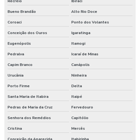
Recreio
Ibiraci
Bueno Brandão
Alto Rio Doce
Coroaci
Ponto dos Volantes
Conceição dos Ouros
Igaratinga
Eugenópolis
Itamogi
Pedralva
Icaraí de Minas
Capim Branco
Canápolis
Urucânia
Ninheira
Porto Firme
Delta
Santa Maria de Itabira
Itaipé
Pedras de Maria da Cruz
Fervedouro
Senhora dos Remédios
Capitólio
Cristina
Mercês
Conceição da Aparecida
Itabirinha