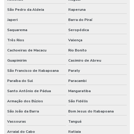
Gestão de ativos
São Pedro da Aldeia
Itaperuna
Gestão de custos de manutenção para empresas
Japeri
Barra do Piraí
Saquarema
Seropédica
Gestão De Manutenção Preditiva
Três Rios
Valença
Gestão estratégica de ativos industriais
Cachoeiras de Macacu
Rio Bonito
Higienização De Área Comum
Guapimirim
Casimiro de Abreu
Higienização De Banheiros Comerciais
São Francisco de Itabapoana
Paraty
Higienização De Escritórios
Paraíba do Sul
Paracambi
Higienização De Superfícies Comerciais E Industriais
Santo Antônio de Pádua
Mangaratiba
Higienização Profunda De Ambientes Comerciais
Armação dos Búzios
São Fidélis
Higienização Profunda De Escritórios E Sanitários
São João da Barra
Bom Jesus do Itabapoana
Implantação De Manutenção Preditiva
Vassouras
Tanguá
Implementação De Manutenção Preditiva
Arraial do Cabo
Itatiaia