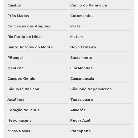
Manutenção Preventiva De Edificações
Cambuí
Carmo do Paranaíba
Manutenção Preventiva De Equipamentos
Três Marias
Coromandel
Manutenção Preventiva De Máquinas
Conceição das Alagoas
Prata
Manutenção Preventiva De Sistemas Mecânicos
Rio Pardo de Minas
Mutum
Manutenção Preventiva E Corretiva
Santo Antônio do Monte
Novo Cruzeiro
Manutenção Preventiva E Gestão De Ativos
Pitangui
Sacramento
Mantena
Elói Mendes
Manutenção Preventiva E Lubrificação
Campos Gerais
Camanducaia
Manutenção Preventiva E Segurança
São José da Lapa
São João Nepomuceno
Manutenção Preventiva Industrial
Jacutinga
Tupaciguara
Manutenção preventiva industrial
Coração de Jesus
Aimorés
Manutenção Preventiva Para Equipamentos Pesados
Nepomuceno
Pedra Azul
Manutenção Preventiva Para Indústrias
Minas Novas
Paraopeba
Manutenção Preventiva Para Máquinas