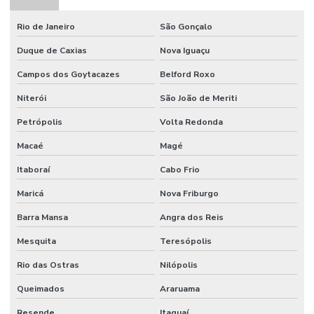
Empresa de prestação de serviços de mão de obra
Rio de Janeiro
São Gonçalo
Empresa de projeto industrial
Duque de Caxias
Nova Iguaçu
Campos dos Goytacazes
Belford Roxo
Empresa de projeto de manutenção
Niterói
São João de Meriti
Empresa de projetos em engenharia
Petrópolis
Volta Redonda
Empresa que terceiriza mao de obra
Macaé
Magé
Empresa de serviço industrial
Itaboraí
Cabo Frio
Empresa de terceirização de mão de obra
Maricá
Nova Friburgo
Empresas prestadoras de serviços de mão de obra terceirizada
Barra Mansa
Angra dos Reis
Empresas que terceirizam serviços de produção
Mesquita
Teresópolis
Engenheiros terceirizados
Rio das Ostras
Nilópolis
Equipe mao de obra temporaria e terceirizada
Queimados
Araruama
Facilities industrial
Resende
Itaguaí