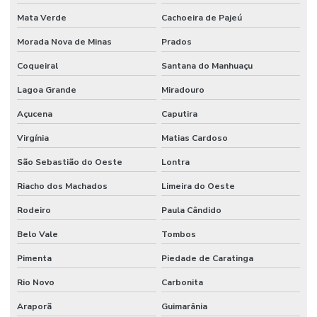
Mata Verde
Cachoeira de Pajeú
Morada Nova de Minas
Prados
Coqueiral
Santana do Manhuaçu
Lagoa Grande
Miradouro
Açucena
Caputira
Virgínia
Matias Cardoso
São Sebastião do Oeste
Lontra
Riacho dos Machados
Limeira do Oeste
Rodeiro
Paula Cândido
Belo Vale
Tombos
Pimenta
Piedade de Caratinga
Rio Novo
Carbonita
Araporã
Guimarânia