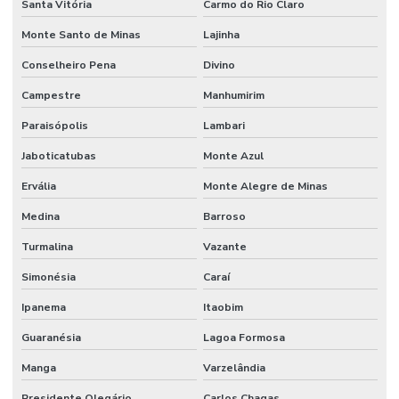
Santa Vitória
Carmo do Rio Claro
Mão de obra terceirizada limpeza
Monte Santo de Minas
Lajinha
Mecânico terceirizado
Conselheiro Pena
Divino
Melhorias Em Sistemas Elétricos
Campestre
Manhumirim
Monitoramento De Condições Operacionais
Paraisópolis
Lambari
Jaboticatubas
Monte Azul
Orçamento manutenção industrial
Ervália
Monte Alegre de Minas
Orçamento de manutenção preventiva
Medina
Barroso
Planejamento De Manutenção Preventiva
Turmalina
Vazante
Planos De Manutenção Preventiva Para Indústrias
Simonésia
Caraí
Planos de manutenção preventiva
Ipanema
Itaobim
Prevenção De Falhas Em Equipamentos
Guaranésia
Lagoa Formosa
Profissionais de manutenção
Manga
Varzelândia
Profissional de limpeza
Presidente Olegário
Carlos Chagas