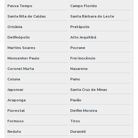
Passa Tempo
Campo Florido
Santa Rita de Caldas
Santa Bárbara do Leste
Orizânia
Pratápolis
Delfinópolis
Alto Jequitibá
Martins Soares
Pocrane
Monsenhor Paulo
Frei Inocêncio
Coronel Murta
Nazareno
Coluna
Pains
Japonvar
Santa Cruz de Minas
Araponga
Pavão
Florestal
Delfim Moreira
Formoso
Tiros
Reduto
Durandé