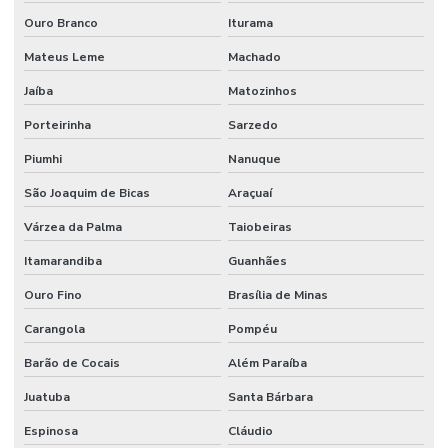
Manutenção Predial Residencial
Ouro Branco
Iturama
Manutenção Preditiva
Mateus Leme
Machado
Manutenção Preditiva Com Internet Das Coisas
Jaíba
Matozinhos
Manutenção Preditiva Com Iot
Porteirinha
Sarzedo
Manutenção Preditiva De Equipamentos
Piumhi
Nanuque
Manutenção Preditiva E Iot
São Joaquim de Bicas
Araçuaí
Manutenção Preditiva Para Indústria
Várzea da Palma
Taiobeiras
Itamarandiba
Guanhães
Manutenção Preditiva Reduzindo Custos
Ouro Fino
Brasília de Minas
Manutenção Preventiva
Carangola
Pompéu
Manutenção preventiva
Barão de Cocais
Além Paraíba
Manutenção preventiva ar condicionado
Juatuba
Santa Bárbara
Manutenção Preventiva Com Certificação
Espinosa
Cláudio