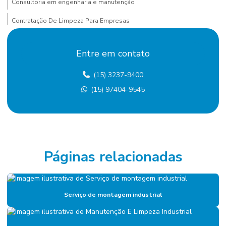
Consultoria em engenharia e manutenção
Contratação De Limpeza Para Empresas
Contratação De Manutenção Preditiva
Entre em contato
Contratação de mão de obra terceirizada
(15) 3237-9400
Custo terceirização mão de obra
(15) 97404-9545
Eletricista terceirizado
Empresa De Manutenção Predial
Empresa De Manutenção Preventiva
Empresa De Serviços De Manutenção
Páginas relacionadas
Empresa de diagnóstico de manutenção
Empresa especializada em mão de obra terceirizada
Serviço de montagem industrial
Empresa de facilities
Empresa de facilities industrial