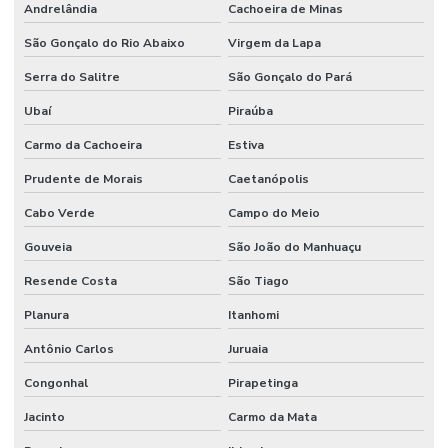
Andrelândia
Cachoeira de Minas
Terceirização de manutenção predial
São Gonçalo do Rio Abaixo
Virgem da Lapa
Terceirização de mão de obra
Serra do Salitre
São Gonçalo do Pará
Terceirização de mão de obra industrial
Ubaí
Piraúba
Terceirização de mão de obra técnica
Carmo da Cachoeira
Estiva
Terceirização de serviços de manutenção predial
Prudente de Morais
Caetanópolis
Cabo Verde
Campo do Meio
Gouveia
São João do Manhuaçu
Resende Costa
São Tiago
Planura
Itanhomi
Antônio Carlos
Juruaia
Congonhal
Pirapetinga
Jacinto
Carmo da Mata