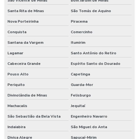
São Vicente de Minas
Bom Jardim de Minas
Santa Rita de Minas
São Tomás de Aquino
Nova Porteirinha
Piracema
Conquista
Comercinho
Santana da Vargem
Itumirim
Lagamar
Santo Antônio do Retiro
Cabeceira Grande
Espírito Santo do Dourado
Pouso Alto
Capetinga
Periquito
Guarda-Mor
Divinolândia de Minas
Felisburgo
Machacalis
Jequitaí
São Sebastião da Bela Vista
Engenheiro Navarro
Indaiabira
São Miguel do Anta
Divisa Alegre
Sapucaí-Mirim