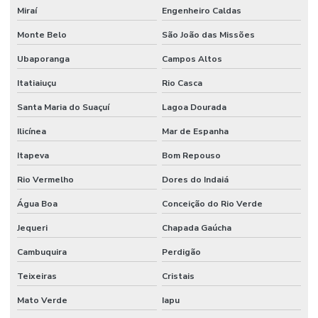
Serviços de manutenção preventiva industrial
Miraí
Engenheiro Caldas
Monte Belo
São João das Missões
Serviços de mão de obra
Ubaporanga
Campos Altos
Serviços de mão de obra terceirizada
Itatiaiuçu
Rio Casca
Serviços Profissionais De Manutenção Preventiva
Santa Maria do Suaçuí
Lagoa Dourada
Serviços de terceirização de mão de obra
Ilicínea
Mar de Espanha
Sistemas De Monitoramento Preditivo
Itapeva
Bom Repouso
Soluções de engenharia e manutenção
Rio Vermelho
Dores do Indaiá
Soluções de engenharia para manutenção industrial
Água Boa
Conceição do Rio Verde
Terceirização de facilities
Jequeri
Chapada Gaúcha
Terceirização de funcionários
Cambuquira
Perdigão
Terceirização de jardinagem
Teixeiras
Cristais
Terceirização de limpeza
Mato Verde
Iapu