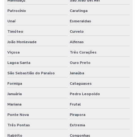
Manhuaçu
São João del Rei
Manutenção De Sistemas Elétricos E Hidráulicos
Patrocínio
Caratinga
Manutenção De Sistemas Elétricos Prediais
Unaí
Esmeraldas
Manutenção De Sistemas Hidráulicos
Timóteo
Curvelo
Manutenção De Sistemas Sanitários
João Monlevade
Alfenas
Manutenção E Conservação De Ambientes
Viçosa
Três Corações
Manutenção E Limpeza Industrial
Lagoa Santa
Ouro Preto
Manutenção E Reparo De Edificações
São Sebastião do Paraíso
Janaúba
Manutenção elétrica preventiva
Formiga
Cataguases
Januária
Pedro Leopoldo
Manutenção de equipamentos industriais
Mariana
Frutal
Manutenção de estações de tratamento de água
Ponte Nova
Pirapora
Manutenção e gestão de instalações comerciais
Três Pontas
Extrema
Manutenção industrial
Itabirito
Congonhas