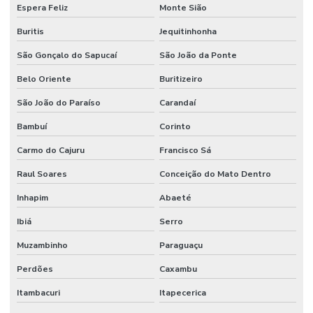
Espera Feliz
Monte Sião
Manutenção de processos industriais
Buritis
Jequitinhonha
Manutenção de redes elétricas industriais
São Gonçalo do Sapucaí
São João da Ponte
Manutenção de sistemas de ar condicionado
Belo Oriente
Buritizeiro
Manutenção de sistemas de climatização comercial
São João do Paraíso
Carandaí
Bambuí
Corinto
Manutenção de sistemas de climatização predial
Carmo do Cajuru
Francisco Sá
Manutenção de sistemas elétricos corporativos
Raul Soares
Conceição do Mato Dentro
Manutenção de sistemas elétricos industriais
Inhapim
Abaeté
Mão de obra facilities
Ibiá
Serro
Mão de obra de limpeza terceirizada
Muzambinho
Paraguaçu
Mão de obra técnica terceirizada
Perdões
Caxambu
Mão de obra temporária e terceirização
Itambacuri
Itapecerica
Mão de obra terceirizada