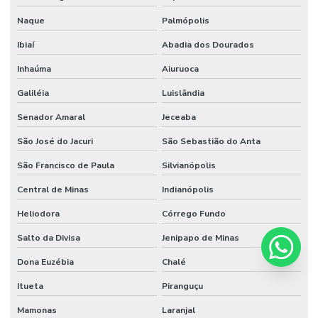
Naque
Palmópolis
Ibiaí
Abadia dos Dourados
Inhaúma
Aiuruoca
Galiléia
Luislândia
Senador Amaral
Jeceaba
São José do Jacuri
São Sebastião do Anta
São Francisco de Paula
Silvianópolis
Central de Minas
Indianópolis
Heliodora
Córrego Fundo
Salto da Divisa
Jenipapo de Minas
Dona Euzébia
Chalé
Itueta
Piranguçu
Mamonas
Laranjal