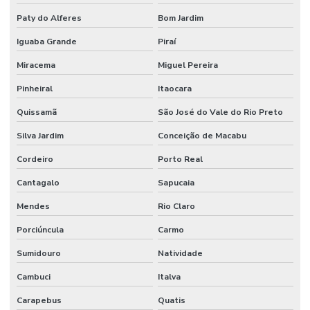
Inspeções Regulares De Equipamentos
Paty do Alferes
Bom Jardim
Iguaba Grande
Piraí
Limpeza De Ambientes
Miracema
Miguel Pereira
Limpeza De Ambientes Industriais
Pinheiral
Itaocara
Limpeza De Áreas De Convivência
Quissamã
São José do Vale do Rio Preto
Limpeza De Áreas Externas E Jardins
Silva Jardim
Conceição de Macabu
Limpeza De Áreas Industriais
Cordeiro
Porto Real
Limpeza De Banheiros Comerciais
Cantagalo
Sapucaia
Limpeza De Banheiros E Áreas Comuns
Mendes
Rio Claro
Limpeza De Escritórios E Ambientes Comerciais
Porciúncula
Carmo
Limpeza De Escritórios E Empresas
Sumidouro
Natividade
Limpeza De Estruturas E Pisos
Cambuci
Italva
Limpeza De Estruturas E Pisos Industriais
Carapebus
Quatis