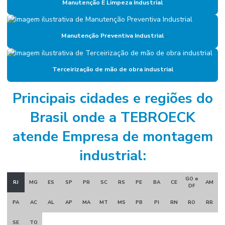
Manutenção E Limpeza Industrial
Empresa de gerenciamento de ativos
Manutenção Preventiva Industrial
Empresa de gestão de ativos industriais
Empresa de gestão de manutenção
Terceirização de mão de obra industrial
Empresa gestora de ativos
Empresa de manutenção
Principais cidades e regiões do
Empresa de manutenção corporativa
Brasil onde a TEBROECK
Empresa de manutenção industrial
atende Empresa de montagem
Empresa de manutenção preventiva
industrial:
Empresa de mão de obra industrial
GO e
RJ
MG
ES
SP
PR
SC
RS
PE
BA
CE
AM
Empresa de mão de obra técnica
DF
PA
AC
AL
AP
MA
MT
MS
PB
PI
RN
RO
RR
Empresa de mão de obra terceirizada
Empresa de montagem industrial
SE
TO