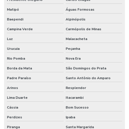
Profissional de limpeza industrial
Matipó
Águas Formosas
Projetos de infraestrutura e manutenção empresarial
Baependi
Alpinópolis
Rede De Manutenção Preventiva
Campina Verde
Carmópolis de Minas
Luz
Malacacheta
Reforma De Instalações Hidráulicas
Urucuia
Peçanha
Reforma E Manutenção Predial Completa
Rio Pomba
Nova Era
Reformas E Manutenção Predial
Borda da Mata
São Domingos do Prata
Remoção De Resíduos E Limpeza Eficaz
Padre Paraíso
Santo Antônio do Amparo
Retrofit de equipamentos industriais
Arinos
Resplendor
Retrofit de instalações
Lima Duarte
Itacarambi
Serviço Completo De Limpeza Corporativa
Cássia
Bom Sucesso
Serviço De Conservação
Perdizes
Ipaba
Serviço De Impermeabilização E Manutenção
Piranga
Santa Margarida