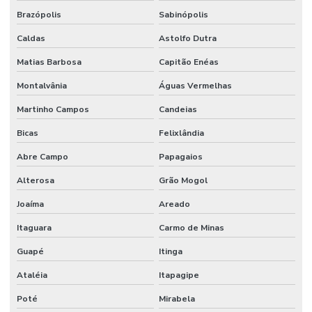
Serviço de facilities industrial
Brazópolis
Sabinópolis
Serviço de infraestrutura
Caldas
Astolfo Dutra
Matias Barbosa
Capitão Enéas
Serviço de manutenção
Montalvânia
Águas Vermelhas
Serviço de manutenção industrial
Martinho Campos
Candeias
Serviço de montagem industrial
Bicas
Felixlândia
Serviços De Impermeabilização Predial
Abre Campo
Papagaios
Serviços De Manutenção Predial De Qualidade
Alterosa
Grão Mogol
Serviços De Manutenção Preventiva
Joaíma
Areado
Serviços de facilities para empresas
Itaguara
Carmo de Minas
Serviços de gestão de ativos industriais
Guapé
Itinga
Serviços de gestão de ativos e manutenção
Ataléia
Itapagipe
Serviços de manutenção industrial e corporativa
Poté
Mirabela