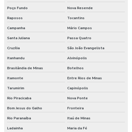
Serviço De Jardinagem E Conservação
Poço Fundo
Nova Resende
Serviço De Limpeza De Escritórios
Raposos
Tocantins
Campanha
Mário Campos
Serviço De Limpeza Regular E Programada
Santa Juliana
Passa Quatro
Serviço De Manutenção Predial Completo
Cruzília
São João Evangelista
Serviço De Manutenção Preditiva
Itanhandu
Alvinópolis
Serviço De Manutenção Preventiva Para Máquinas
Brasilândia de Minas
Botelhos
Serviço De Pintura Em Edificações
Itamonte
Entre Rios de Minas
Serviço especializado de elétrica
Tarumirim
Capinópolis
Serviço Especializado Em Manutenção Preventiva
Rio Piracicaba
Nova Ponte
Serviço especializado de engenharia
Bom Jesus do Galho
Fronteira
Serviço especializado de manutenção
Rio Paranaíba
Itaú de Minas
Serviço de facilities
Ladainha
Maria da Fé