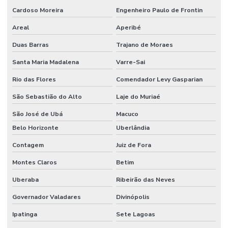
Cardoso Moreira
Engenheiro Paulo de Frontin
Limpeza De Estruturas Industriais
Areal
Aperibé
Limpeza De Pisos Industriais
Duas Barras
Trajano de Moraes
Limpeza De Pneus E Equipamentos Industriais
Santa Maria Madalena
Varre-Sai
Limpeza De Pós Obra E Conservação
Rio das Flores
Comendador Levy Gasparian
Limpeza De Recepção E Corredores
São Sebastião do Alto
Laje do Muriaé
Limpeza E Conservação
São José de Ubá
Macuco
Limpeza E Conservação De Ambientes Corporativos
Belo Horizonte
Uberlândia
Limpeza de espaços corporativos
Contagem
Juiz de Fora
Limpeza Especializada Para Ambientes Comerciais
Montes Claros
Betim
Uberaba
Ribeirão das Neves
Limpeza Profissional De Ambientes
Governador Valadares
Divinópolis
Limpeza Profunda De Ambientes Administrativos
Ipatinga
Sete Lagoas
Limpeza Profunda De Ambientes Comerciais