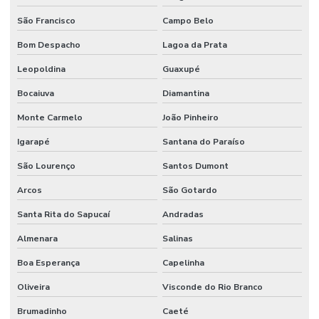
Manutenção de infraestrutura empresarial
São Francisco
Campo Belo
Manutenção de instalações elétricas industriais
Bom Despacho
Lagoa da Prata
Manutenção Inteligente Em Indústrias
Leopoldina
Guaxupé
Manutenção Predial
Bocaiuva
Diamantina
Manutenção predial
Monte Carmelo
João Pinheiro
Manutenção Predial Comercial
Igarapé
Santana do Paraíso
Manutenção Predial De Edifícios Comerciais
São Lourenço
Santos Dumont
Arcos
São Gotardo
Manutenção Predial De Estruturas
Santa Rita do Sapucaí
Andradas
Manutenção Predial De Pequenas Obras
Almenara
Salinas
Manutenção Predial E Serviços Técnicos
Boa Esperança
Capelinha
Manutenção Predial Para Empresas
Oliveira
Visconde do Rio Branco
Manutenção predial preventiva e corretiva
Brumadinho
Caeté