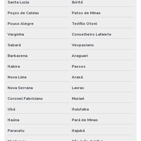
Santa Luzia
Ibirité
Limpeza Técnica De Ambientes
Poços de Caldas
Patos de Minas
Limpeza Técnica De Ambientes Industriais
Pouso Alegre
Teófilo Otoni
Limpeza Técnica De Indústrias E Escritórios
Varginha
Conselheiro Lafaiete
Manutenção corporativa
Sabará
Vespasiano
Manutenção Corretiva De Edifícios
Barbacena
Araguari
Manutenção De Climatização Predial
Itabira
Passos
Manutenção De Edifícios
Nova Lima
Araxá
Manutenção De Espaços E Limpeza Segura
Nova Serrana
Lavras
Manutenção De Iluminação De Edifícios
Coronel Fabriciano
Muriaé
Ubá
Ituiutaba
Manutenção De Impermeabilização Predial
Itaúna
Pará de Minas
Manutenção De Jardins E Limpeza
Paracatu
Itajubá
Manutenção De Sistemas Elétricos