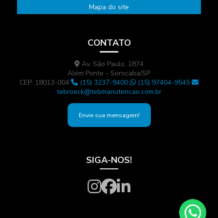
Mapa do site
CONTATO
Av. São Paulo, 1874
Além Ponte - Sorocaba/SP
CEP: 18013-004
(15) 3237-9400
(15) 97404-9545
tebroeck@tebmanutencao.com.br
Envie sua mensagem!
SIGA-NOS!